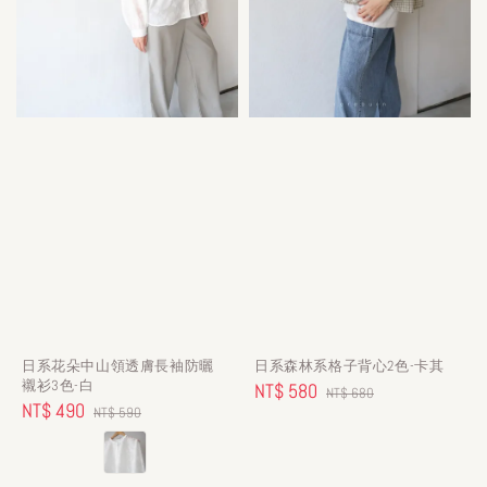
日系花朵中山領透膚長袖防曬
日系森林系格子背心2色-卡其
襯衫3色-白
Sale
NT$ 580
Regular
NT$ 680
Sale
NT$ 490
Regular
NT$ 590
price
price
price
price