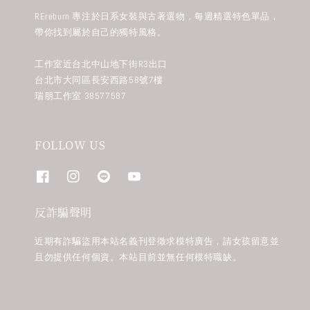
REreburn 專注於日系女裝與古著選物，每週精選特色單品，
帶你找到屬於自己的獨特風格。
工作室近台北中山地下街R3出口
台北市大同區長安西路58號7樓
瑞朋工作室 38577587
FOLLOW US
反詐騙聲明
近期有詐騙盜用本站名義刊登徵求模特廣告，請女孩留意並
且勿提供任何個資。本站目前並無任何模特職缺。