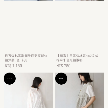
日系森林系翻領雙面穿寬鬆短
【預購】日系森林系sm2涼感
袖洋裝3色-卡其
棉麻米色短袖襯衫
Regular
NT$ 1,180
Regular
NT$ 780
price
price
SALE
SALE