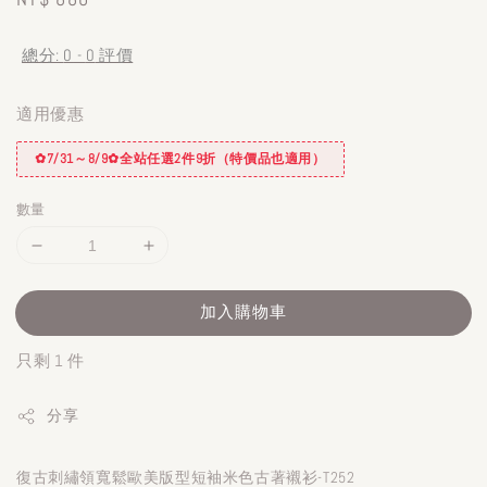
price
總分:
0
-
0
評價
適用優惠
✿7/31～8/9✿全站任選2件9折（特價品也適用）
數量
加入購物車
只剩 1 件
分享
復古刺繡領寬鬆歐美版型短袖米色古著襯衫-T252