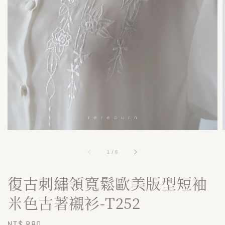
1
/
6
復古刺繡領寬鬆歐美版型短袖
米色古著襯衫-T252
Regular
NT$ 880