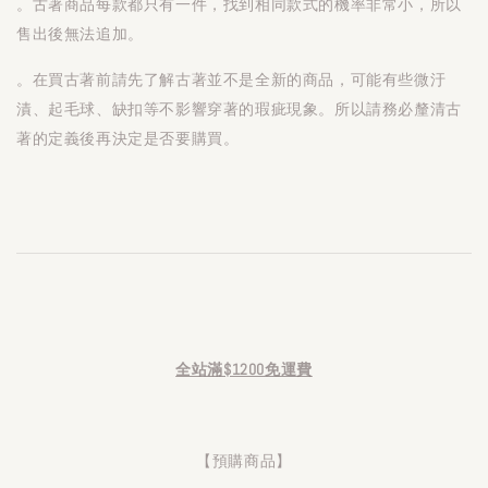
。古著商品每款都只有一件，找到相同款式的機率非常小，所以
售出後無法追加。
。在買古著前請先了解古著並不是全新的商品，可能有些微汙
漬、起毛球、缺扣等不影響穿著的瑕疵現象。所以請務必釐清古
著的定義後再決定是否要購買。
全站滿$1200免運費
【預購商品】