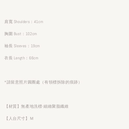
肩寬 Shoulders：41cm
胸圍 Bust：102cm
袖長 Sleeves：19cm
衣長 Length：66cm
*請留意照片圓圈處（有領標拆除的痕跡）
【材質】無產地洗標-細緻聚脂纖維
【人台尺寸】Ｍ