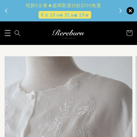
現貨&古著★超商取貨付款$399免運
0
13
21
11
天
小時
分鐘
秒