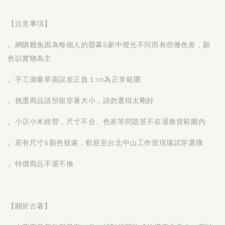
【注意事項】
。網購難免因為每個人的螢幕&家中燈光不同而有些微色差，顏
色以實物為主
。手工測量單面誤差正負１cm為正常範圍
。挑選商品請預留穿著大小，請勿選得太剛好
。小店小本經營，尺寸不合、色差等問題並不在退換貨範圍內
。若有尺寸&顏色疑慮，歡迎至台北中山工作室現場試穿選購
。特價商品不退不換
【關於古著】