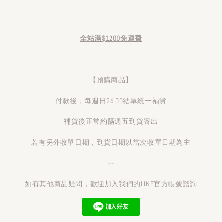
全站滿$1200免運費
【預購商品】
付款後，每週日24:00結單統一補貨
補貨後正常約隔週五到貨寄出
若有另外收單日期，到貨日期以當次收單日期為主
---
如有其他商品疑問，歡迎加入我們的LINE官方帳號諮詢