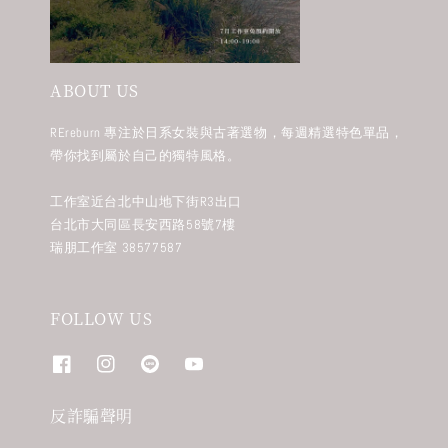
ABOUT US
REreburn 專注於日系女裝與古著選物，每週精選特色單品，
帶你找到屬於自己的獨特風格。
工作室近台北中山地下街R3出口
台北市大同區長安西路58號7樓
瑞朋工作室 38577587
FOLLOW US
反詐騙聲明