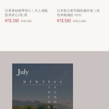
日系薄紗綁帶背心｜大人感氣
日本製古著羽織和服外套｜粉
質系背心2色-黑
色和風織紋-H591
Sale
NT$ 390
Regular
Sale
NT$ 580
Regular
NT$ 780
NT$ 1,080
price
price
price
price