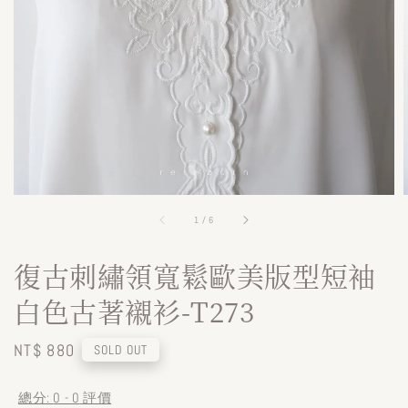
1
/
6
復古刺繡領寬鬆歐美版型短袖
白色古著襯衫-T273
Regular
NT$ 880
SOLD OUT
price
總分:
0
-
0
評價