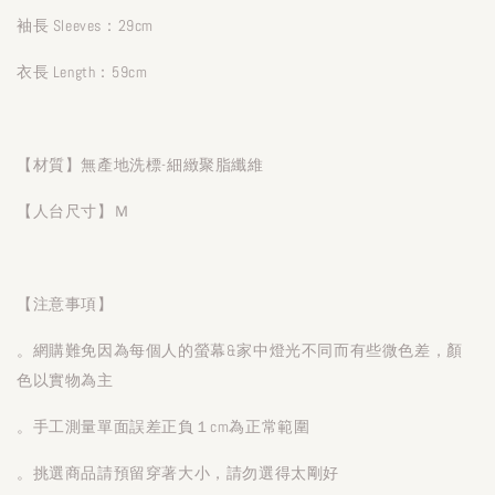
袖長 Sleeves：29cm
衣長 Length：59cm
【材質】無產地洗標-細緻聚脂纖維
【人台尺寸】Ｍ
【注意事項】
。網購難免因為每個人的螢幕&家中燈光不同而有些微色差，顏
色以實物為主
。手工測量單面誤差正負１cm為正常範圍
。挑選商品請預留穿著大小，請勿選得太剛好