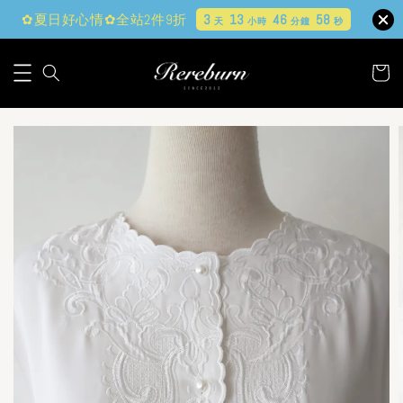
✿夏日好心情✿全站2件9折
3
13
46
57
天
小時
分鐘
秒