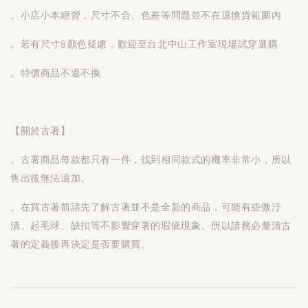
。小店小本經營，尺寸不合、色差等問題並不在退換貨範圍內
。若有尺寸&顏色疑慮，歡迎至台北中山工作室現場試穿選購
。特價商品不退不換
【關於古著】
。古著商品每款都只有一件，找到相同款式的機率非常小，所以
售出後無法追加。
。在買古著前請先了解古著並不是全新的商品，可能有些微汙
漬、起毛球、缺扣等不影響穿著的瑕疵現象。所以請務必釐清古
著的定義後再決定是否要購買。