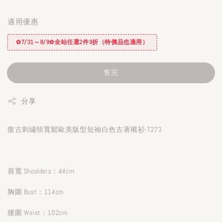
適用優惠
✿7/31～8/9✿全站任選2件9折（特價品也適用）
售完
分享
復古刺繡領寬鬆歐美版型短袖白色古著襯衫-T273
肩寬 Shoulders：44cm
胸圍 Bust：114cm
腰圍 Waist：102cm