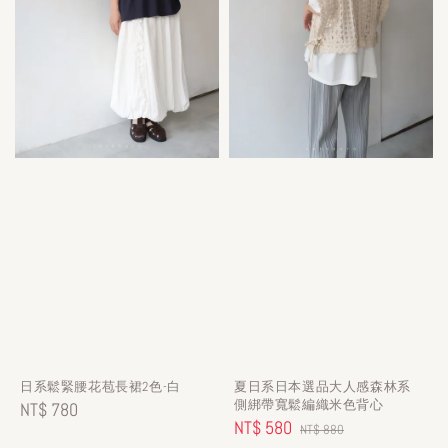
日系鬆緊腰花苞長裙2色-白
夏日系日本選品大人感森林系
側綁帶寬鬆編織米色背心
Regular
NT$ 780
Sale
NT$ 580
Regular
NT$ 880
price