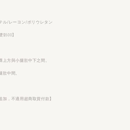
テル/レーヨン/ポリウレタン
雙$500】
踝上方與小腿肚中下之間。
腿肚中間。
追加，不適用超商取貨付款】