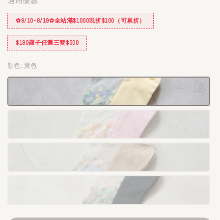
適用優惠
✿8/10~8/19✿全站滿$1000現折$100（可累折）
$180襪子任選三雙$500
顏色
: 黃色