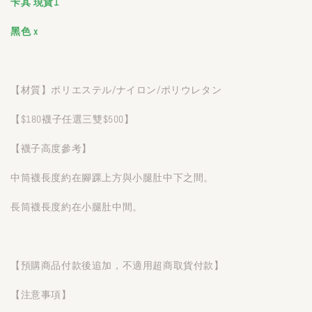
卡其 現貨1
黑色 x
【材質】ポリエステル/ナイロン/ポリウレタン
【$180襪子任選三雙$500】
【襪子高度參考】
中筒襪長度約在腳踝上方與小腿肚中下之間。
長筒襪長度約在小腿肚中間。
【預購商品付款後追加，不適用超商取貨付款】
【注意事項】