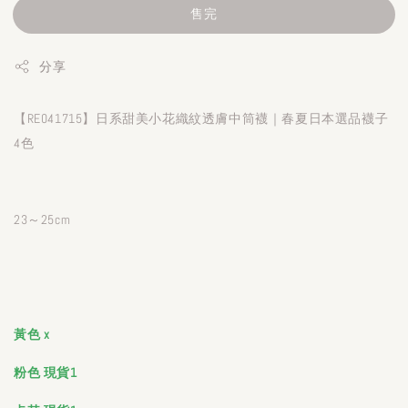
售完
分享
【RE041715】日系甜美小花織紋透膚中筒襪｜春夏日本選品襪子
4色
23～25cm
黃色 x
粉色 現貨1