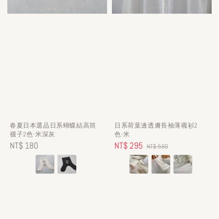
春夏日本選品日系蝴蝶結高筒
日系荷葉邊透膚長袖薄襯衫2
襪子2色-米深灰
色-米
Regular
NT$ 180
Sale
NT$ 295
Regular
NT$ 590
price
price
price