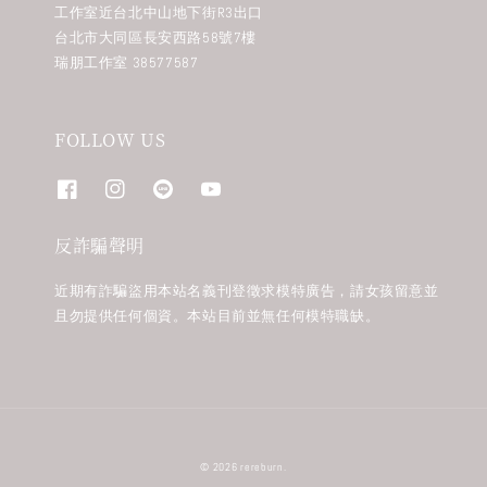
工作室近台北中山地下街R3出口
台北市大同區長安西路58號7樓
瑞朋工作室 38577587
FOLLOW US
反詐騙聲明
近期有詐騙盜用本站名義刊登徵求模特廣告，請女孩留意並
且勿提供任何個資。本站目前並無任何模特職缺。
© 2026 rereburn.