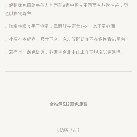
。網購難免因為每個人的螢幕&家中燈光不同而有些微色差，顏
色以實物為主
。隨機抽樣＆手工測量，單面誤差正負1~2cm為正常範圍
。小店小本經營，尺寸不合、色差等問題並不在退換貨範圍內
。若有尺寸顏色疑慮，歡迎至台北中山工作室現場試穿選購。
全站滿$1200免運費
【預購商品】