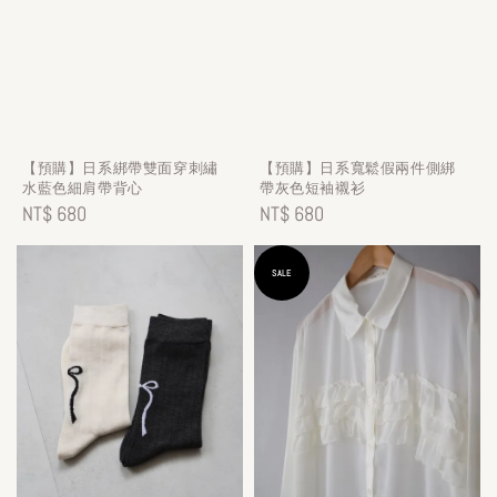
【預購】日系綁帶雙面穿刺繡
【預購】日系寬鬆假兩件側綁
水藍色細肩帶背心
帶灰色短袖襯衫
Regular
NT$ 680
Regular
NT$ 680
price
price
SALE