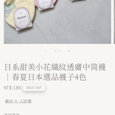
1
/
7
日系甜美小花織紋透膚中筒襪
｜春夏日本選品襪子4色
Regular
NT$ 180
SOLD OUT
price
總分:
0
-
0
評價