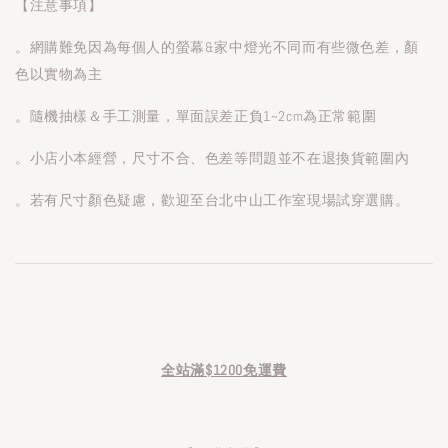
【注意事項】
。網購難免因為每個人的螢幕&家中燈光不同而有些微色差，顏
色以實物為主
。隨機抽樣＆手工測量，單面誤差正負1~2cm為正常範圍
。小店小本經營，尺寸不合、色差等問題並不在退換貨範圍內
。若有尺寸顏色疑慮，歡迎至台北中山工作室現場試穿選購。
全站滿$1200免運費