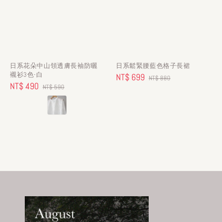
日系花朵中山領透膚長袖防曬
日系鬆緊腰藍色格子長裙
襯衫3色-白
Sale
NT$ 699
Regular
NT$ 880
Sale
NT$ 490
Regular
NT$ 590
price
price
price
price