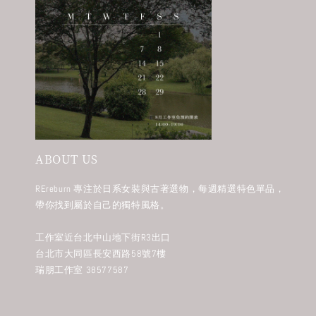
ABOUT US
REreburn 專注於日系女裝與古著選物，每週精選特色單品，
帶你找到屬於自己的獨特風格。
工作室近台北中山地下街R3出口
台北市大同區長安西路58號7樓
瑞朋工作室 38577587