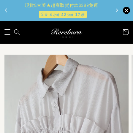
現貨&古著★超商取貨付款$399免運
2
4
42
16
天
小時
分鐘
秒