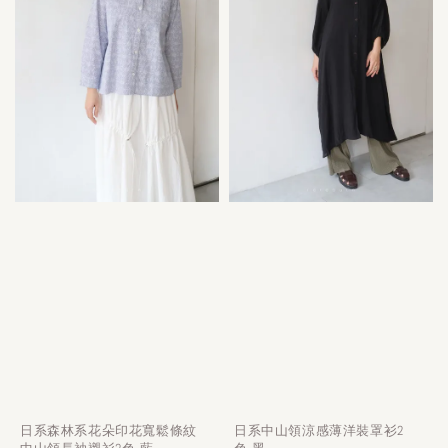
日系森林系花朵印花寬鬆條紋
日系中山領涼感薄洋裝罩衫2