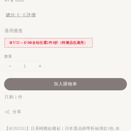
price
總分:
0
-
0
評價
適用優惠
✿7/31～8/9✿全站任選2件9折（特價品也適用）
數量
加入購物車
只剩 1 件
分享
【RE050101】日系蝴蝶結襯衫｜日本選品綁帶長袖薄款3色-灰