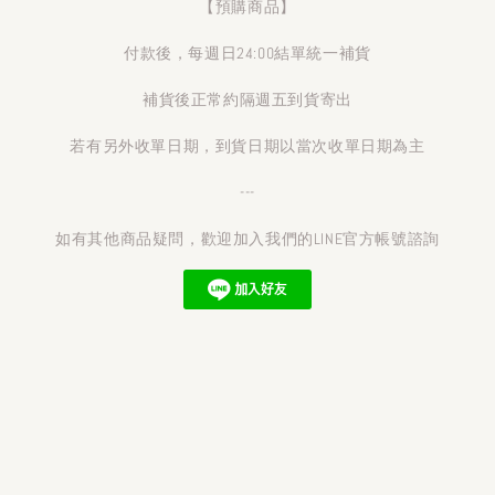
【預購商品】
付款後，每週日24:00結單統一補貨
補貨後正常約隔週五到貨寄出
若有另外收單日期，到貨日期以當次收單日期為主
---
如有其他商品疑問，歡迎加入我們的LINE官方帳號諮詢