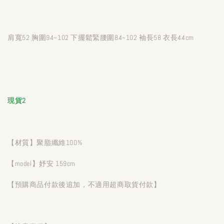
肩寬52 胸圍94~102 下擺鬆緊腰圍84~102 袖長58 衣長44cm
現貨2
【材質】聚脂纖維100%
【model】妤安 159cm
【預購商品付款後追加，不適用超商取貨付款】