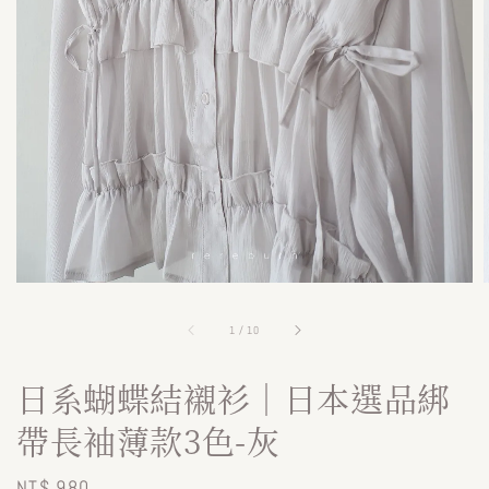
1
/
10
日系蝴蝶結襯衫｜日本選品綁
帶長袖薄款3色-灰
Regular
NT$ 980