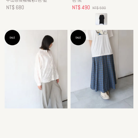
中山領長袖襯衫2色-藍
色-黑
Regular
NT$ 680
Sale
NT$ 490
Regular
NT$ 590
price
price
price
SALE
SALE