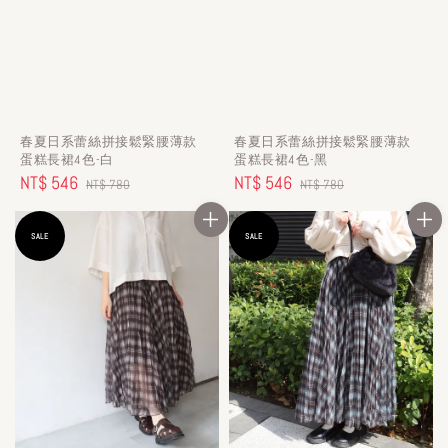
春夏日系蕾絲拼接鬆緊腰薄款
春夏日系蕾絲拼接鬆緊腰薄款
蛋糕長裙4色-白
蛋糕長裙4色-黑
Sale
NT$ 546
Regular
Sale
NT$ 546
Regular
NT$ 780
NT$ 780
price
price
price
price
SALE
SALE