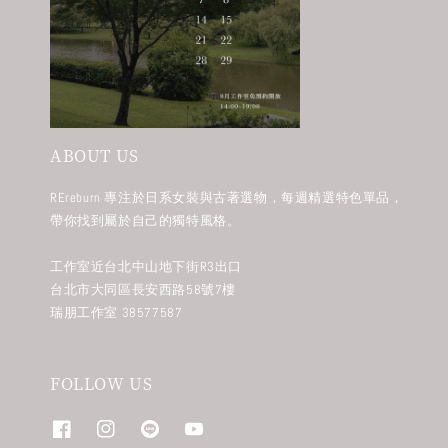
ABOUT US
REreburn 專注於日系女裝與古著選物，每週精選特色單品，
帶你找到屬於自己的獨特風格。
工作室近台北中山地下街R3出口
台北市大同區長安西路58號7樓
瑞朋工作室 38577587
FOLLOW US