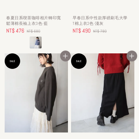
春夏日系喫茶咖啡相片轉印寬
早春日系中性款厚磅刷毛大學
鬆薄棉長袖上衣3色-藍
T棉上衣2色-淺灰
Sale
NT$ 476
Regular
Sale
NT$ 490
Regular
NT$ 680
NT$ 780
price
price
price
price
SALE
SALE