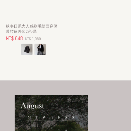
秋冬日系大人感刷毛雙面穿保
暖拉鍊外套2色-黑
Sale
NT$ 648
Regular
NT$ 1,080
price
price