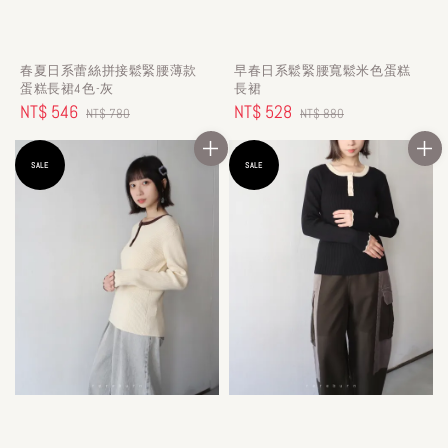
春夏日系蕾絲拼接鬆緊腰薄款
早春日系鬆緊腰寬鬆米色蛋糕
蛋糕長裙4色-灰
長裙
Sale
NT$ 546
Regular
Sale
NT$ 528
Regular
NT$ 780
NT$ 880
price
price
price
price
SALE
SALE