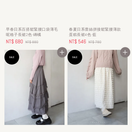
早春日系百搭鬆緊腰口袋薄毛
春夏日系蕾絲拼接鬆緊腰薄款
呢格子長裙2色-磚橘
蛋糕長裙4色-藍
Sale
NT$ 680
Regular
Sale
NT$ 546
Regular
NT$ 880
NT$ 780
price
price
price
price
SALE
SALE