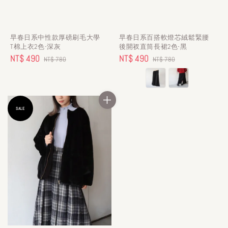
早春日系中性款厚磅刷毛大學
早春日系百搭軟燈芯絨鬆緊腰
T棉上衣2色-深灰
後開衩直筒長裙2色-黑
Sale
NT$ 490
Regular
Sale
NT$ 490
Regular
NT$ 780
NT$ 780
price
price
price
price
SALE