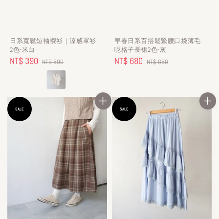
日系寬鬆短袖襯衫｜涼感罩衫
早春日系百搭鬆緊腰口袋薄毛
2色-米白
呢格子長裙2色-灰
Sale
NT$ 390
Regular
Sale
NT$ 680
Regular
NT$ 590
NT$ 880
price
price
price
price
SALE
SALE