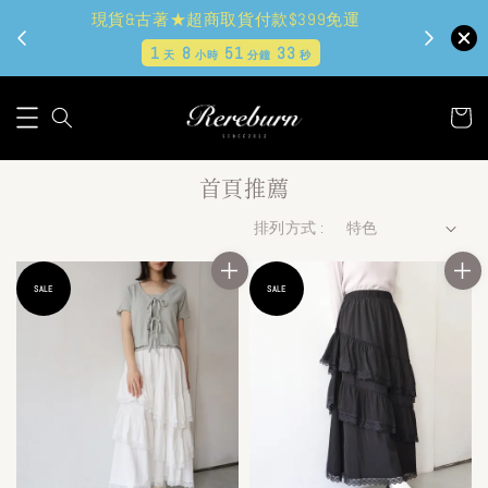
現貨&古著★超商取貨付款$399免運
1
8
51
32
天
小時
分鐘
秒
首頁推薦
排列方式 :
SALE
SALE