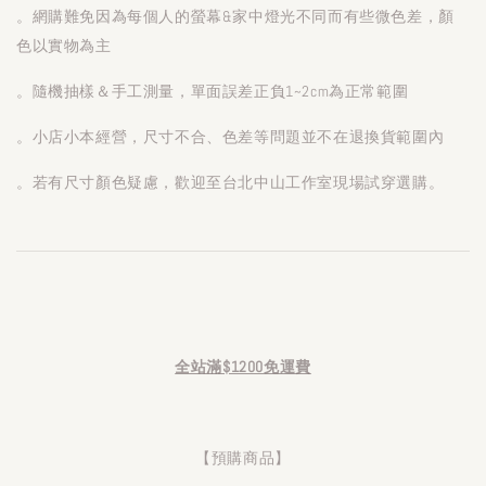
。網購難免因為每個人的螢幕&家中燈光不同而有些微色差，顏
色以實物為主
。隨機抽樣＆手工測量，單面誤差正負1~2cm為正常範圍
。小店小本經營，尺寸不合、色差等問題並不在退換貨範圍內
。若有尺寸顏色疑慮，歡迎至台北中山工作室現場試穿選購。
全站滿$1200免運費
【預購商品】