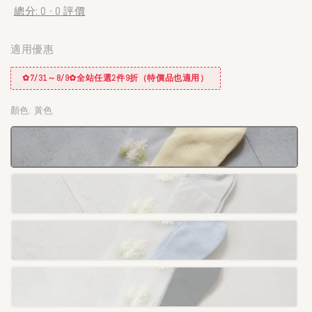
總分:
0
-
0
評價
適用優惠
✿7/31～8/9✿全站任選2件9折（特價品也適用）
顏色
: 黃色