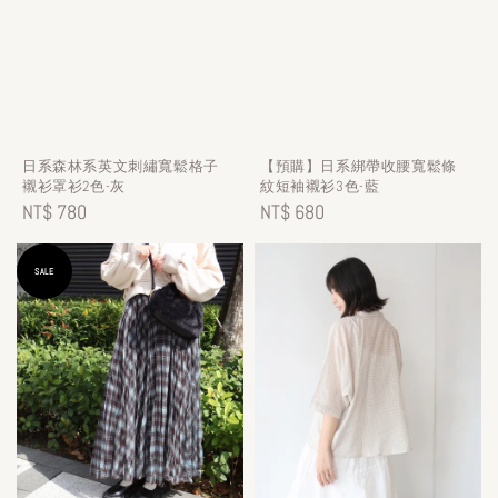
日系森林系英文刺繡寬鬆格子
【預購】日系綁帶收腰寬鬆條
襯衫罩衫2色-灰
紋短袖襯衫3色-藍
Regular
NT$ 780
Regular
NT$ 680
price
price
SALE