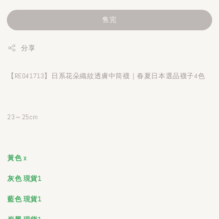
售完
分享
【RE041713】日系花朵織紋透膚中筒襪｜春夏日本選品襪子4色
23～25cm
黃色 x
灰色 現貨1
藍色 現貨1