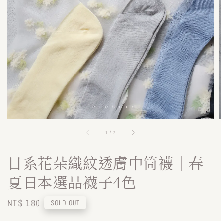
1
/
7
日系花朵織紋透膚中筒襪｜春
夏日本選品襪子4色
Regular
NT$ 180
SOLD OUT
price