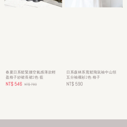
春夏日系鬆緊腰空氣感薄款輕
日系森林系寬鬆飛鼠袖中山領
盈格子紗裙長裙2色-藍
五分袖襯衫2色-格子
Sale
NT$ 546
Regular
Regular
NT$ 590
NT$ 780
price
price
price