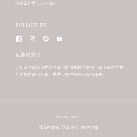
瑞朋工作室 38577587
FOLLOW US
反詐騙聲明
近期有詐騙盜用本站名義刊登徵求模特廣告，請女孩留意並
且勿提供任何個資。本站目前並無任何模特職缺。
© 2026 rereburn.
隱私權政策
退款政策
購物須知
|
|