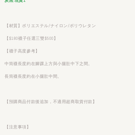
炭黑 現貨1
【材質】ポリエステル/ナイロン/ポリウレタン
【$180襪子任選三雙$500】
【襪子高度參考】
中筒襪長度約在腳踝上方與小腿肚中下之間。
長筒襪長度約在小腿肚中間。
【預購商品付款後追加，不適用超商取貨付款】
【注意事項】