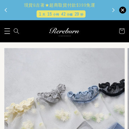
現貨&古著★超商取貨付款$399免運
1
15
42
28
天
小時
分鐘
秒