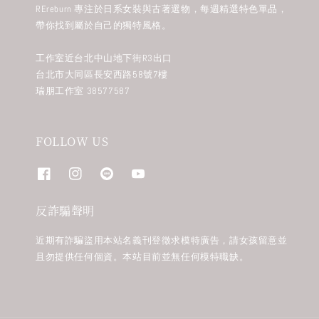
REreburn 專注於日系女裝與古著選物，每週精選特色單品，
帶你找到屬於自己的獨特風格。
工作室近台北中山地下街R3出口
台北市大同區長安西路58號7樓
瑞朋工作室 38577587
FOLLOW US
反詐騙聲明
近期有詐騙盜用本站名義刊登徵求模特廣告，請女孩留意並
且勿提供任何個資。本站目前並無任何模特職缺。