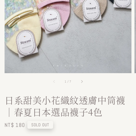
1
/
7
日系甜美小花織紋透膚中筒襪
｜春夏日本選品襪子4色
Regular
NT$ 180
SOLD OUT
price