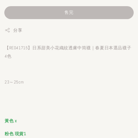
售完
分享
【RE041715】日系甜美小花織紋透膚中筒襪｜春夏日本選品襪子
4色
23～25cm
黃色 x
粉色 現貨1