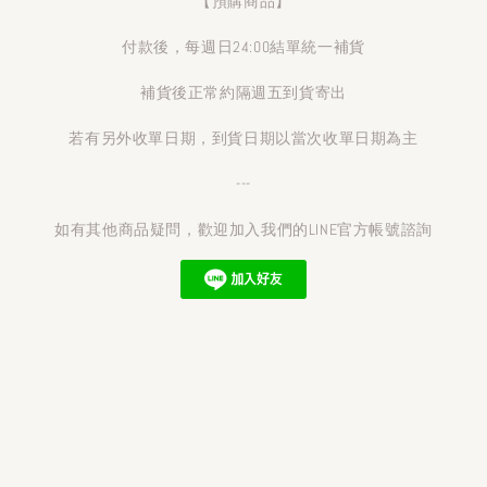
【預購商品】
付款後，每週日24:00結單統一補貨
補貨後正常約隔週五到貨寄出
若有另外收單日期，到貨日期以當次收單日期為主
---
如有其他商品疑問，歡迎加入我們的LINE官方帳號諮詢