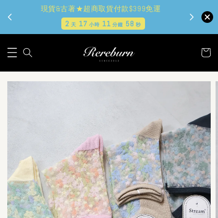
現貨&古著★超商取貨付款$399免運
2
17
11
57
天
小時
分鐘
秒