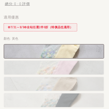
總分:
0
-
0
評價
適用優惠
✿7/31～8/9✿全站任選2件9折（特價品也適用）
顏色
: 黃色