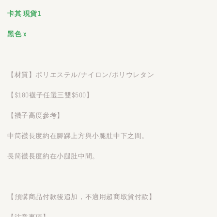
卡其 現貨1
黑色 x
【材質】ポリエステル/ナイロン/ポリウレタン
【$180襪子任選三雙$500】
【襪子高度參考】
中筒襪長度約在腳踝上方與小腿肚中下之間。
長筒襪長度約在小腿肚中間。
【預購商品付款後追加，不適用超商取貨付款】
【注意事項】