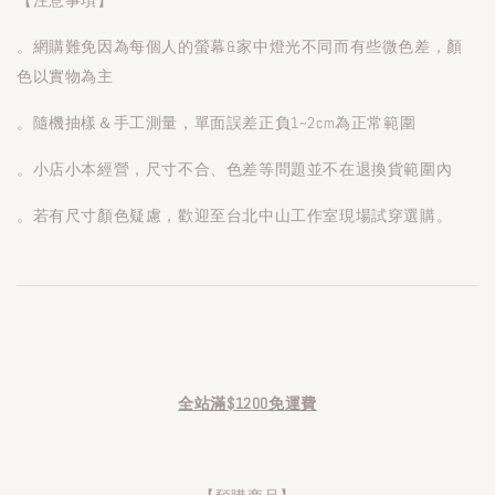
。網購難免因為每個人的螢幕&家中燈光不同而有些微色差，顏
色以實物為主
。隨機抽樣＆手工測量，單面誤差正負1~2cm為正常範圍
。小店小本經營，尺寸不合、色差等問題並不在退換貨範圍內
。若有尺寸顏色疑慮，歡迎至台北中山工作室現場試穿選購。
全站滿$1200免運費