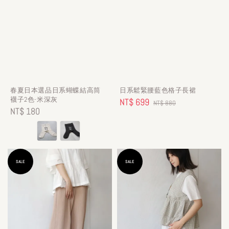
春夏日本選品日系蝴蝶結高筒
日系鬆緊腰藍色格子長裙
襪子2色-米深灰
Sale
NT$ 699
Regular
NT$ 880
Regular
NT$ 180
price
price
price
SALE
SALE