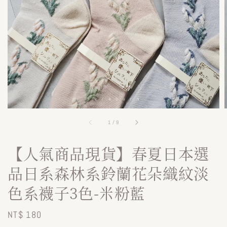
1
/
9
【人氣商品現貨】春夏日本選
品日系森林系鈴蘭花朵織紋淡
色系襪子3色-米粉藍
Regular
NT$ 180