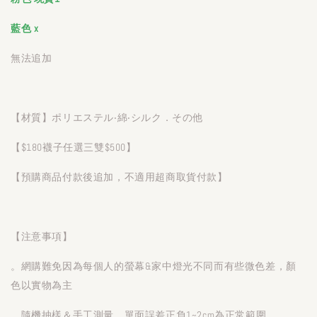
藍色 x
無法追加
【材質】ポリエステル‧綿‧シルク．その他
【$180襪子任選三雙$500】
【預購商品付款後追加，不適用超商取貨付款】
【注意事項】
。網購難免因為每個人的螢幕&家中燈光不同而有些微色差，顏
色以實物為主
。隨機抽樣＆手工測量，單面誤差正負1~2cm為正常範圍