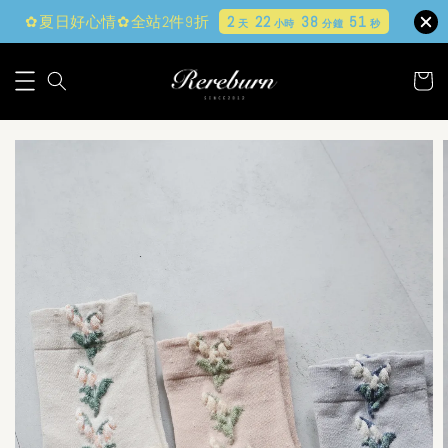
✿夏日好心情✿全站2件9折
2
22
38
50
天
小時
分鐘
秒