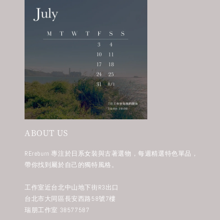
ABOUT US
REreburn 專注於日系女裝與古著選物，每週精選特色單品，
帶你找到屬於自己的獨特風格。
工作室近台北中山地下街R3出口
台北市大同區長安西路58號7樓
瑞朋工作室 38577587