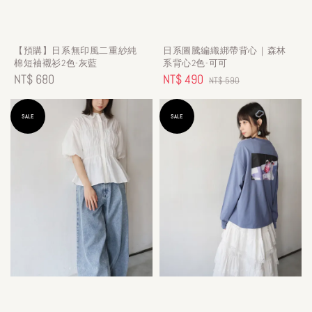
【預購】日系無印風二重紗純
日系圖騰編織綁帶背心｜森林
棉短袖襯衫2色-灰藍
系背心2色-可可
Regular
NT$ 680
Sale
NT$ 490
Regular
NT$ 590
price
price
price
SALE
SALE