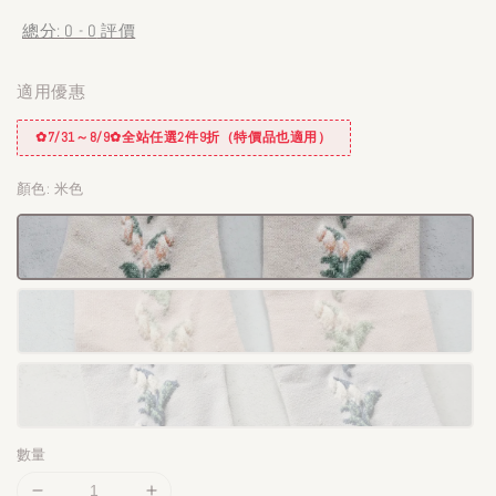
price
總分:
0
-
0
評價
適用優惠
✿7/31～8/9✿全站任選2件9折（特價品也適用）
顏色
: 米色
數量