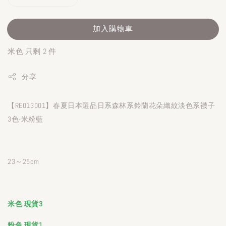
加入購物車
米色 只剩 2 件
分享
【RE013001】春夏日本選品日系森林系鈴蘭花朵織紋淡色系襪子
3色-米粉藍
23～25cm
米色
現貨3
粉色 現貨1