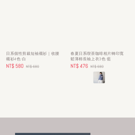
日系個性剪裁短袖襯衫｜收腰
春夏日系喫茶咖啡相片轉印寬
襯衫4色-白
鬆薄棉長袖上衣3色-藍
Sale
NT$ 580
Regular
Sale
NT$ 476
Regular
NT$ 680
NT$ 680
price
price
price
price