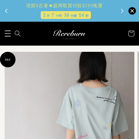
現貨&古著★超商取貨付款$399免運
2
7
39
52
天
小時
分鐘
秒
SALE