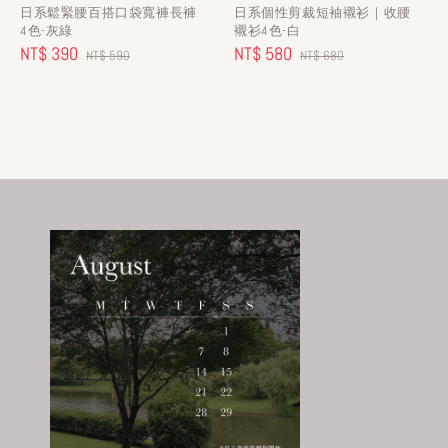
日系鬆緊腰百搭口袋寬褲長褲
日系個性剪裁短袖襯衫｜收腰
4色-灰綠
襯衫4色-白
Sale
NT$ 390
Regular
Sale
NT$ 580
Regular
NT$ 590
NT$ 680
price
price
price
price