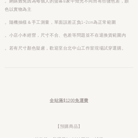
。網購難免因為每個人的螢幕&家中燈光不同而有些微色差，顏
色以實物為主
。隨機抽樣＆手工測量，單面誤差正負1~2cm為正常範圍
。小店小本經營，尺寸不合、色差等問題並不在退換貨範圍內
。若有尺寸顏色疑慮，歡迎至台北中山工作室現場試穿選購。
全站滿$1200免運費
【預購商品】