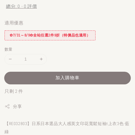
總分:
0
-
0
評價
適用優惠
✿7/31～8/9✿全站任選2件9折（特價品也適用）
數量
加入購物車
只剩 2 件
分享
【RE032803】日系日本選品大人感英文印花寬鬆短袖t上衣3色-藍
綠