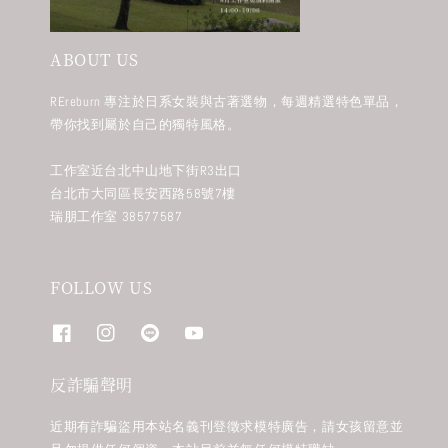
ABOUT US
REreburn 專注於日系女裝與古著選物，每週精選特色單品，
帶你找到屬於自己的獨特風格。
工作室近台北中山地下街R3出口
台北市大同區長安西路58號7樓
瑞朋工作室 38577587
FOLLOW US
反詐騙聲明
近期有詐騙盜用本站名義刊登徵求模特廣告，請女孩留意並