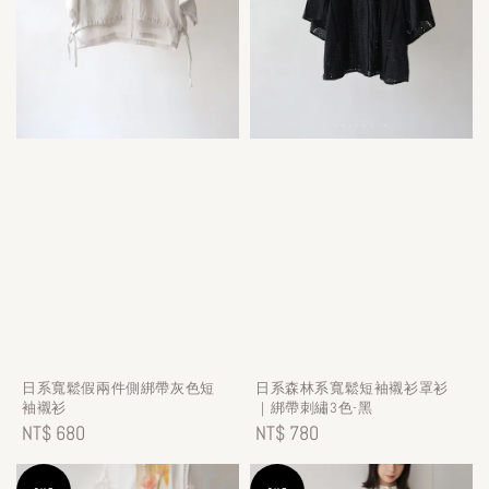
日系寬鬆假兩件側綁帶灰色短
日系森林系寬鬆短袖襯衫罩衫
袖襯衫
｜綁帶刺繡3色-黑
Regular
NT$ 680
Regular
NT$ 780
price
price