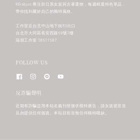
REreburn 專注於日系女裝與古著選物，每週精選特色單品，
帶你找到屬於自己的獨特風格。
工作室近台北中山地下街R3出口
台北市大同區長安西路58號7樓
瑞朋工作室 38577587
FOLLOW US
反詐騙聲明
近期有詐騙盜用本站名義刊登徵求模特廣告，請女孩留意並
且勿提供任何個資。本站目前並無任何模特職缺。