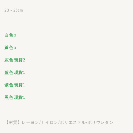
23～25cm
白色 x
黃色 x
灰色 現貨2
藍色 現貨1
紫色 現貨1
黑色 現貨1
【材質】レーヨン/ナイロン/ポリエステル/ポリウレタン