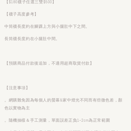
【$180襪子任選三雙$500】
【襪子高度參考】
中筒襪長度約在腳踝上方與小腿肚中下之間。
長筒襪長度約在小腿肚中間。
【預購商品付款後追加，不適用超商取貨付款】
【注意事項】
。網購難免因為每個人的螢幕&家中燈光不同而有些微色差，顏
色以實物為主
。隨機抽樣＆手工測量，單面誤差正負1~2cm為正常範圍