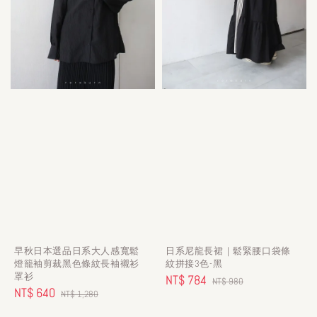
早秋日本選品日系大人感寬鬆
日系尼龍長裙｜鬆緊腰口袋條
燈籠袖剪裁黑色條紋長袖襯衫
紋拼接3色-黑
罩衫
Sale
NT$ 784
Regular
NT$ 980
Sale
NT$ 640
Regular
NT$ 1,280
price
price
price
price