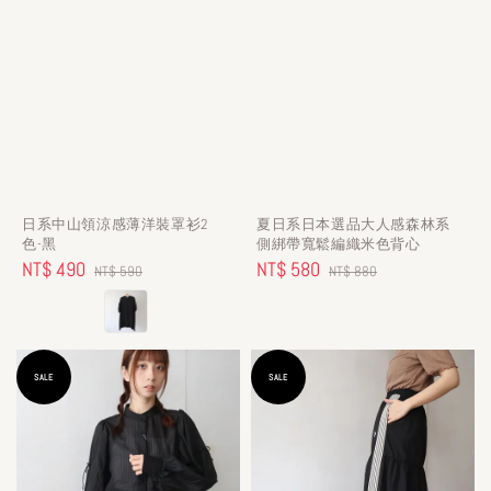
日系中山領涼感薄洋裝罩衫2
夏日系日本選品大人感森林系
色-黑
側綁帶寬鬆編織米色背心
Sale
NT$ 490
Regular
Sale
NT$ 580
Regular
NT$ 590
NT$ 880
price
price
price
price
SALE
SALE