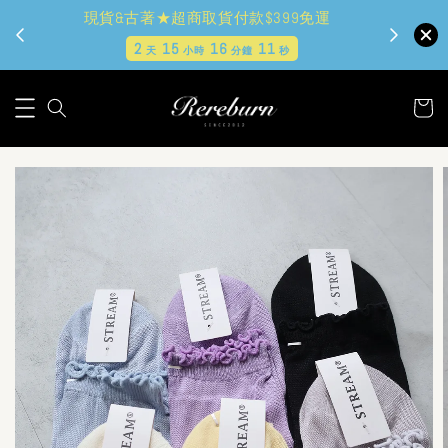
現貨&古著★超商取貨付款$399免運
2
15
16
10
天
小時
分鐘
秒