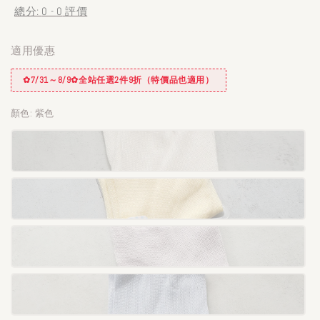
總分:
0
-
0
評價
適用優惠
✿7/31～8/9✿全站任選2件9折（特價品也適用）
顏色
: 紫色