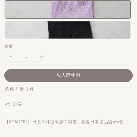
數量
加入購物車
紫色 只剩 1 件
分享
【RE041706】日系木耳邊涼感中筒襪｜春夏日本選品襪子4色