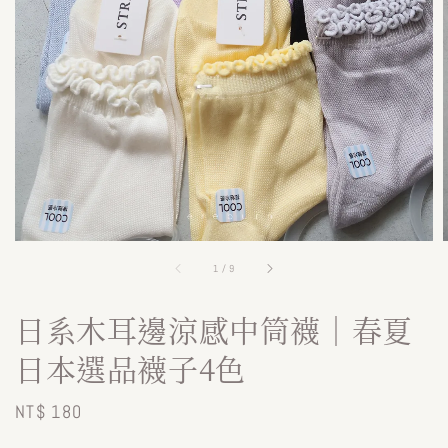
1
/
9
日系木耳邊涼感中筒襪｜春夏
日本選品襪子4色
Regular
NT$ 180
price