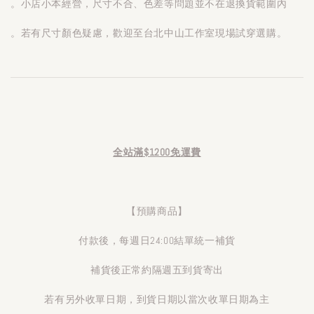
。小店小本經營，尺寸不合、色差等問題並不在退換貨範圍內
。若有尺寸顏色疑慮，歡迎至台北中山工作室現場試穿選購。
全站滿$1200免運費
【預購商品】
付款後，每週日24:00結單統一補貨
補貨後正常約隔週五到貨寄出
若有另外收單日期，到貨日期以當次收單日期為主