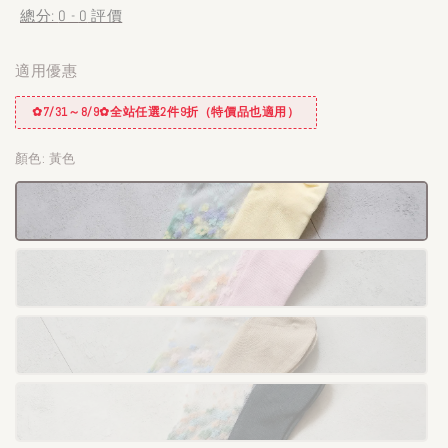
總分:
0
-
0
評價
適用優惠
✿7/31～8/9✿全站任選2件9折（特價品也適用）
顏色
: 黃色