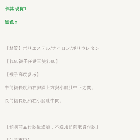
卡其 現貨1
黑色 x
【材質】ポリエステル/ナイロン/ポリウレタン
【$180襪子任選三雙$500】
【襪子高度參考】
中筒襪長度約在腳踝上方與小腿肚中下之間。
長筒襪長度約在小腿肚中間。
【預購商品付款後追加，不適用超商取貨付款】
【注意事項】