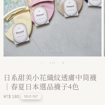
1
/
7
日系甜美小花織紋透膚中筒襪
｜春夏日本選品襪子4色
Regular
NT$ 180
SOLD OUT
price