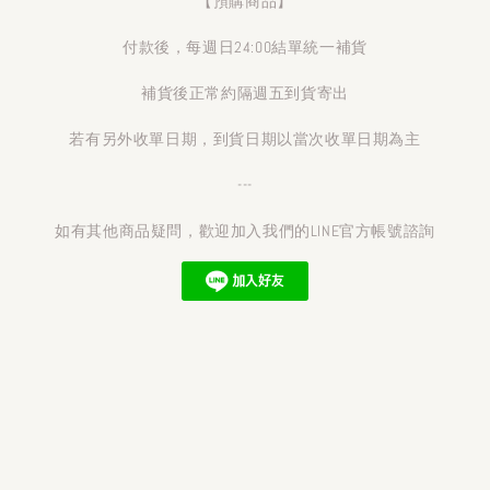
【預購商品】
付款後，每週日24:00結單統一補貨
補貨後正常約隔週五到貨寄出
若有另外收單日期，到貨日期以當次收單日期為主
---
如有其他商品疑問，歡迎加入我們的LINE官方帳號諮詢