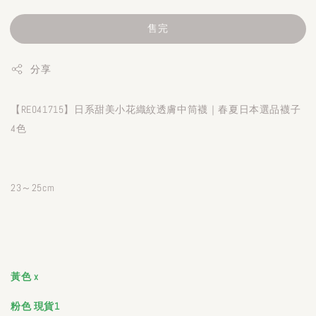
售完
分享
【RE041715】日系甜美小花織紋透膚中筒襪｜春夏日本選品襪子
4色
23～25cm
黃色 x
粉色 現貨1