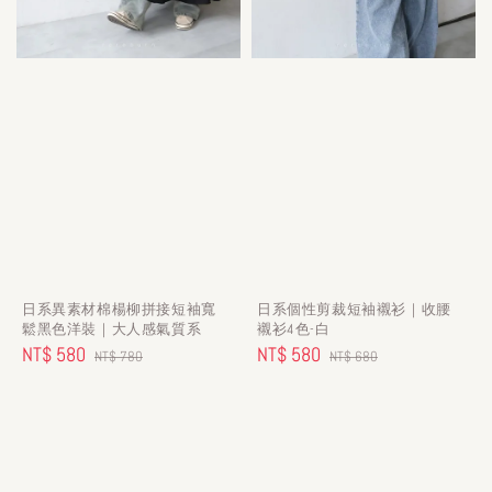
日系異素材棉楊柳拼接短袖寬
日系個性剪裁短袖襯衫｜收腰
鬆黑色洋裝｜大人感氣質系
襯衫4色-白
Sale
NT$ 580
Regular
Sale
NT$ 580
Regular
NT$ 780
NT$ 680
price
price
price
price