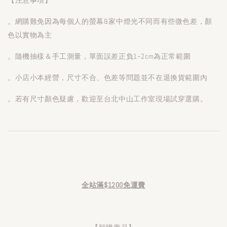
。網購難免因為每個人的螢幕&家中燈光不同而有些微色差，顏
色以實物為主
。隨機抽樣＆手工測量，單面誤差正負1~2cm為正常範圍
。小店小本經營，尺寸不合、色差等問題並不在退換貨範圍內
。若有尺寸顏色疑慮，歡迎至台北中山工作室現場試穿選購。
全站滿$1200免運費