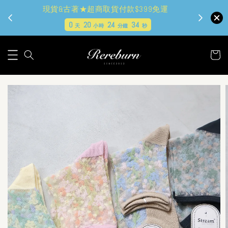
現貨&古著★超商取貨付款$399免運
0
20
24
33
天
小時
分鐘
秒