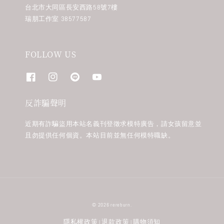
台北市大同區長安西路58號7樓
瑞朋工作室 38577587
FOLLOW US
反詐騙聲明
近期有詐騙盜用本站名義刊登徵求模特廣告，請女孩留意並
且勿提供任何個資。本站目前並無任何模特職缺。
© 2026 rereburn.
隱私權政策
退款政策
購物須知
|
|