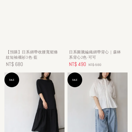
【預購】日系綁帶收腰寬鬆條
日系圖騰編織綁帶背心｜森林
紋短袖襯衫3色-藍
系背心2色-可可
Regular
NT$ 680
Sale
NT$ 490
Regular
NT$ 590
price
price
price
SALE
SALE