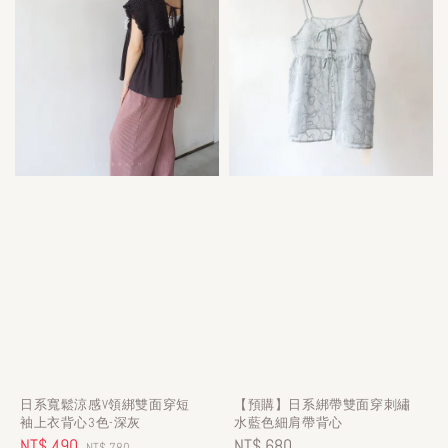
日系寬鬆涼感V領綁雙面穿短
【預購】日系綁帶雙面穿刺繡
袖上衣背心3色-深灰
水藍色細肩帶背心
Sale
NT$ 490
Regular
Regular
NT$ 680
NT$ 780