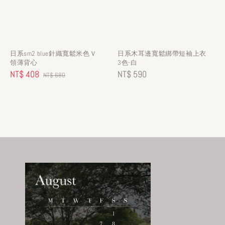
日系sm2 blue針織寬鬆米色Ｖ
日系木耳邊寬鬆綁帶短袖上衣
領薄背心
3色-白
Sale
NT$ 408
Regular
Regular
NT$ 590
NT$ 680
price
price
price