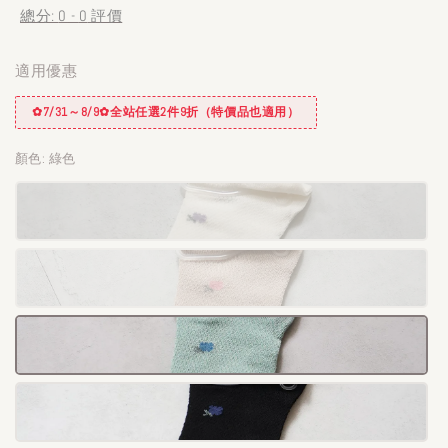
總分:
0
-
0
評價
適用優惠
✿7/31～8/9✿全站任選2件9折（特價品也適用）
顏色
: 綠色