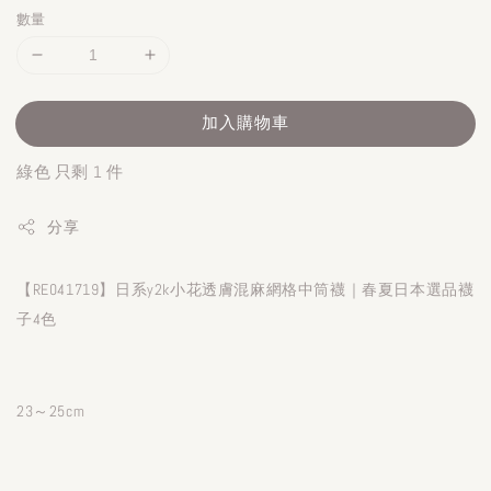
數量
加入購物車
綠色 只剩 1 件
分享
【RE041719】日系y2k小花透膚混麻網格中筒襪｜春夏日本選品襪
子4色
23～25cm