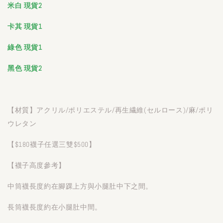
米白 現貨2
卡其 現貨1
綠色 現貨1
黑色 現貨2
【材質】アクリル/ポリエステル/再生繊維(セルロース)/麻/ポリ
ウレタン
【$180襪子任選三雙$500】
【襪子高度參考】
中筒襪長度約在腳踝上方與小腿肚中下之間。
長筒襪長度約在小腿肚中間。