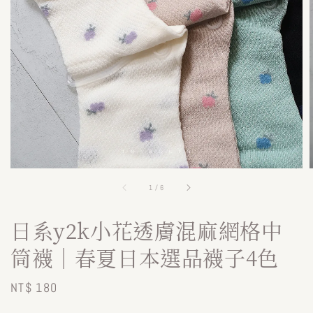
1
/
6
日系y2k小花透膚混麻網格中
筒襪｜春夏日本選品襪子4色
Regular
NT$ 180
price