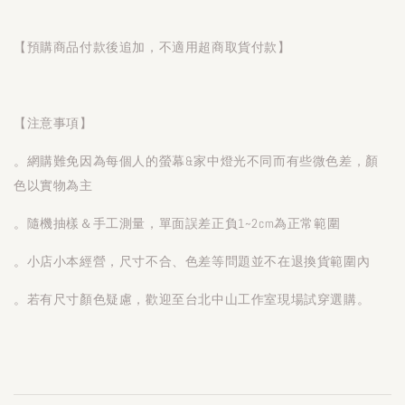
【預購商品付款後追加，不適用超商取貨付款】
【注意事項】
。網購難免因為每個人的螢幕&家中燈光不同而有些微色差，顏
色以實物為主
。隨機抽樣＆手工測量，單面誤差正負1~2cm為正常範圍
。小店小本經營，尺寸不合、色差等問題並不在退換貨範圍內
。若有尺寸顏色疑慮，歡迎至台北中山工作室現場試穿選購。