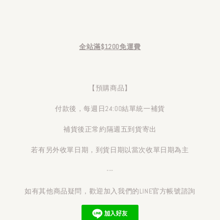
全站滿$1200免運費
【預購商品】
付款後，每週日24:00結單統一補貨
補貨後正常約隔週五到貨寄出
若有另外收單日期，到貨日期以當次收單日期為主
---
如有其他商品疑問，歡迎加入我們的LINE官方帳號諮詢