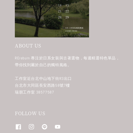
ABOUT US
REreburn 專注於日系女裝與古著選物，每週精選特色單品，
帶你找到屬於自己的獨特風格。
工作室近台北中山地下街R3出口
台北市大同區長安西路58號7樓
瑞朋工作室 38577587
FOLLOW US