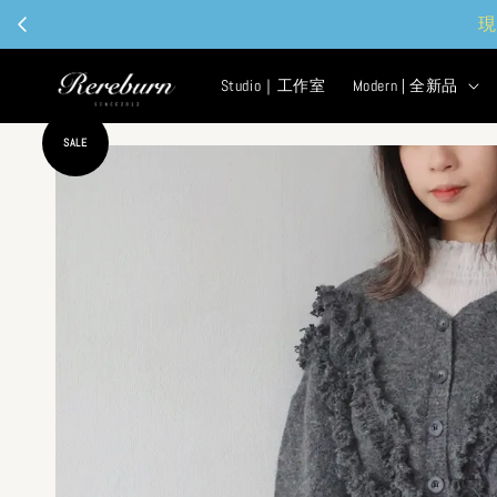
現
Studio｜工作室
Modern | 全新品
SALE