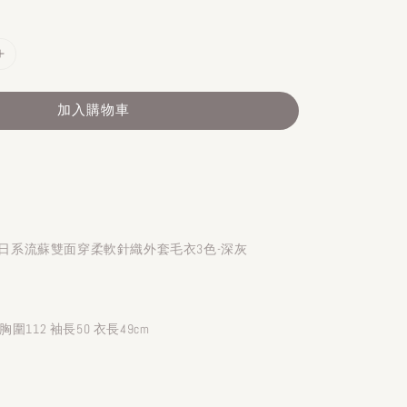
加入購物車
】早春日系流蘇雙面穿柔軟針織外套毛衣3色-深灰
圍112 袖長50 衣長49cm