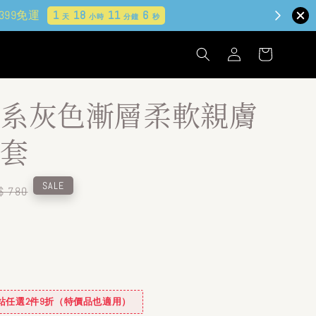
系灰色漸層柔軟親膚
套
egular
SALE
$ 780
ice
✿全站任選2件9折（特價品也適用）