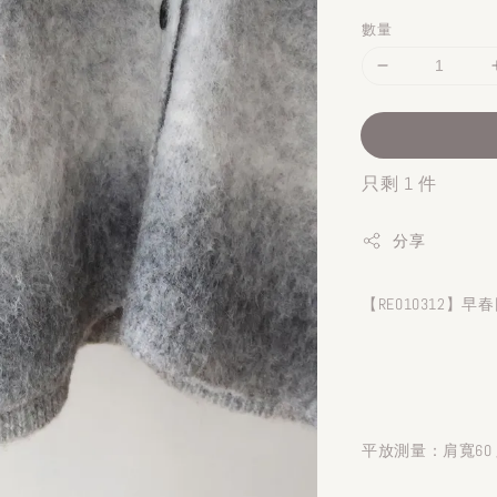
數量
只剩 1 件
分享
【RE010312
平放測量：肩寬60 胸