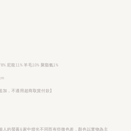
）
% 尼龍11% 羊毛10% 聚脂氨1%
cm
追加，不適用超商取貨付款】
個人的螢幕&家中燈光不同而有些微色差，顏色以實物為主