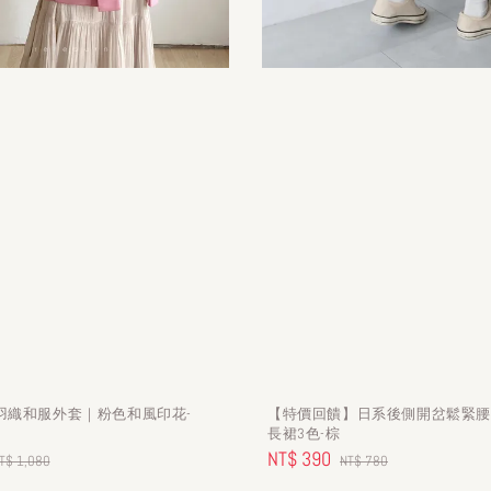
羽織和服外套｜粉色和風印花-
【特價回饋】日系後側開岔鬆緊
長裙3色-棕
egular
Sale
NT$ 390
Regular
T$ 1,080
NT$ 780
rice
price
price