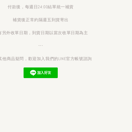
付款後，每週日24:00結單統一補貨
補貨後正常約隔週五到貨寄出
有另外收單日期，到貨日期以當次收單日期為主
---
其他商品疑問，歡迎加入我們的LINE官方帳號諮詢