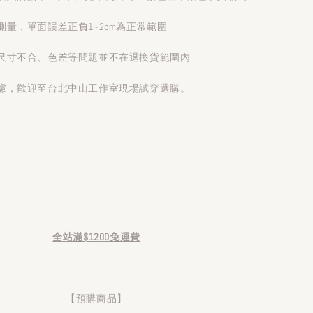
量，單面誤差正負1~2cm為正常範圍
尺寸不合、色差等問題並不在退換貨範圍內
慮，歡迎至台北中山工作室現場試穿選購。
全站滿$1200免運費
【預購商品】