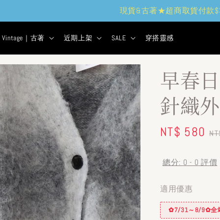
現貨&古著★超商取貨付款$399免運
1
18
11
5
天
小時
分鐘
秒
Vintage｜古著
近期上架
SALE
穿搭靈感
早春日
針織外
Sale
NT$ 580
R
NT
price
pr
總分:
0
-
0
評價
適用優惠
✿7/31～8/9