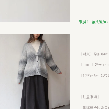
現貨2（無法追加
【材質】聚脂纖維78
【model】妤安 159
【預購商品付款後
【注意事項】
。網購難免因為每