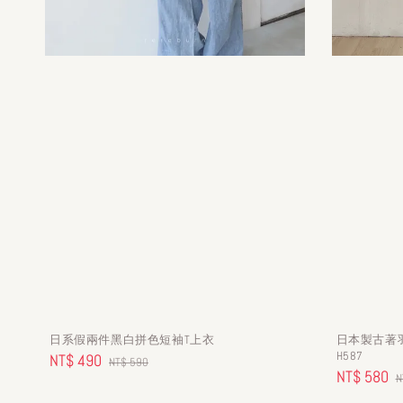
日系假兩件黑白拼色短袖T上衣
日本製古著
H587
Sale
NT$ 490
Regular
NT$ 590
Sale
NT$ 580
R
N
price
price
price
p