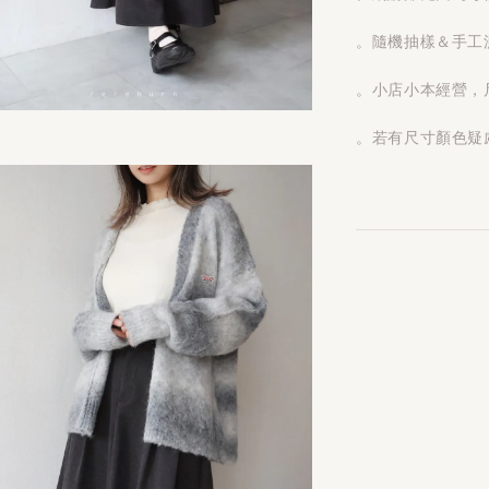
。隨機抽樣＆手工測
。小店小本經營，
。若有尺寸顏色疑