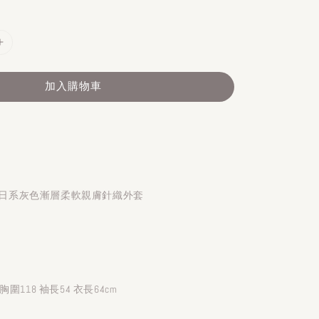
加入購物車
】早春日系灰色漸層柔軟親膚針織外套
圍118 袖長54 衣長64cm