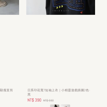
腰顯瘦直筒
日系印花寬T短袖上衣｜小精靈遊戲插圖2色-
黑
Sale
NT$ 390
Regular
NT$ 590
price
price