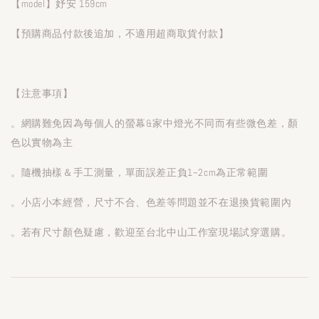
【model】妤安 159cm
【預購商品付款後追加，不適用超商取貨付款】
【注意事項】
。網購難免因為每個人的螢幕&家中燈光不同而有些微色差，顏
色以實物為主
。隨機抽樣＆手工測量，單面誤差正負1~2cm為正常範圍
。小店小本經營，尺寸不合、色差等問題並不在退換貨範圍內
。若有尺寸顏色疑慮，歡迎至台北中山工作室現場試穿選購。