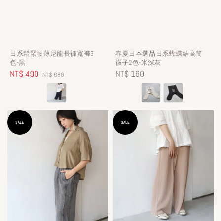
日系鬆緊腰薄尼龍長褲寬褲3
春夏日本選品日系蝴蝶結高筒
色-黑
襪子2色-米深灰
Sale
NT$ 490
Regular
Regular
NT$ 180
NT$ 680
price
price
price
SALE
SALE