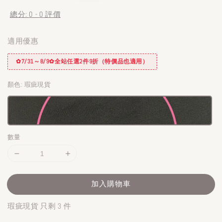
總分:
0
-
0
評價
適用優惠
✿7/31～8/9✿全站任選2件9折（特價品也適用）
顏色
: 瑕疵現貨
數量
加入購物車
瑕疵現貨 只剩 3 件