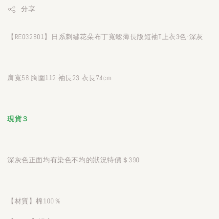
分享
【RE032801】日系刺繡花朵布丁寬鬆薄長版短袖T上衣3色-深灰
肩寬56 胸圍112 袖長23 衣長74cm
現貨３
深灰色正面均有染色不均的狀況特價＄390
【材質】棉100％