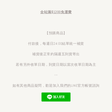
全站滿$1200免運費
【預購商品】
付款後，每週日24:00結單統一補貨
補貨後正常約隔週五到貨寄出
若有另外收單日期，到貨日期以當次收單日期為主
---
如有其他商品疑問，歡迎加入我們的LINE官方帳號諮詢