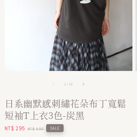
1
/
10
日系幽默感刺繡花朵布丁寬鬆
短袖T上衣3色-炭黑
Sale
NT$ 295
Regular
SALE
NT$ 590
price
price