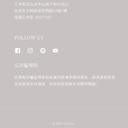
工作室近台北中山地下街R3出口
台北市大同區長安西路58號7樓
瑞朋工作室 38577587
FOLLOW US
反詐騙聲明
近期有詐騙盜用本站名義刊登徵求模特廣告，請女孩留意並
且勿提供任何個資。本站目前並無任何模特職缺。
© 2026 rereburn.