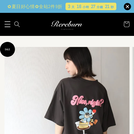
✿夏日好心情✿全站2件9折
3
16
27
20
天
小時
分鐘
秒
SALE