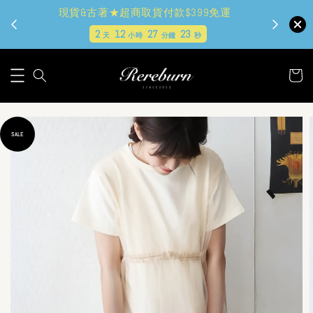
現貨&古著★超商取貨付款$399免運
2
12
27
21
天
小時
分鐘
秒
SALE