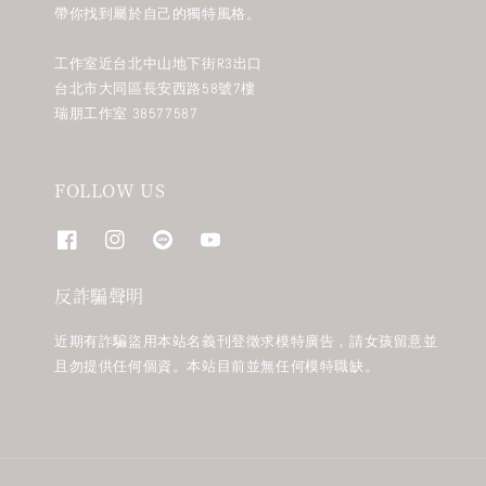
帶你找到屬於自己的獨特風格。
工作室近台北中山地下街R3出口
台北市大同區長安西路58號7樓
瑞朋工作室 38577587
FOLLOW US
反詐騙聲明
近期有詐騙盜用本站名義刊登徵求模特廣告，請女孩留意並
且勿提供任何個資。本站目前並無任何模特職缺。