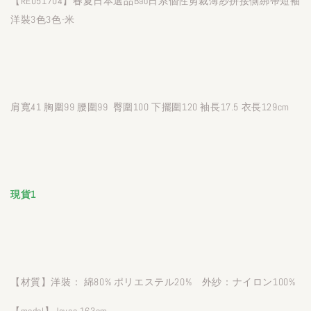
【RE051704】春夏日本選品Bab日系個性剪裁薄紗拼接側綁帶短袖
洋裝3色3色-米
肩寬41 胸圍99 腰圍99 臀圍100 下擺圍120 袖長17.5 衣長129cm
現貨1
【材質】洋裝： 綿80% ポリエステル20% 外紗：ナイロン100%
【model】Joyce 163cm