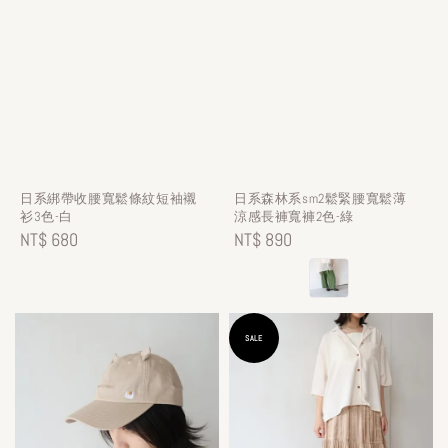
日系綁帶收腰寬鬆條紋短袖襯
日系森林系sm2鬆緊腰寬鬆薄
衫3色-白
涼感長褲寬褲2色-綠
Regular
NT$ 680
Regular
NT$ 890
price
price
SALE