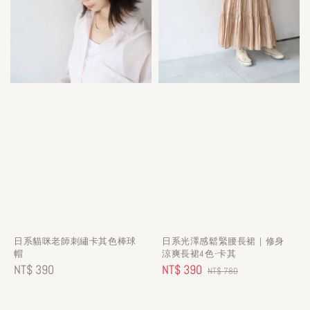
日系貓咪老師刺繡卡其色棒球
日系光澤感鬆緊腰長裙｜修身
帽
涼爽長裙4色-卡其
Regular
NT$ 390
Sale
NT$ 390
Regular
NT$ 780
price
price
price