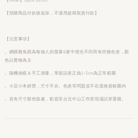
【預購商品付款後追加，不適用超商取貨付款】
【注意事項】
。網購難免因為每個人的螢幕&家中燈光不同而有些微色差，顏
色以實物為主
。隨機抽樣＆手工測量，單面誤差正負1~2cm為正常範圍
。小店小本經營，尺寸不合、色差等問題並不在退換貨範圍內
。若有尺寸顏色疑慮，歡迎至台北中山工作室現場試穿選購。