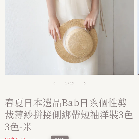
1
/
13
春夏日本選品Bab日系個性剪
裁薄紗拼接側綁帶短袖洋裝3色
3色-米