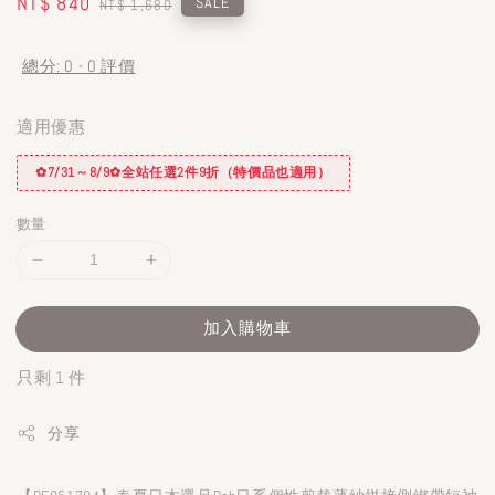
Sale
NT$ 840
Regular
SALE
NT$ 1,680
price
price
總分:
0
-
0
評價
適用優惠
✿7/31～8/9✿全站任選2件9折（特價品也適用）
數量
加入購物車
只剩 1 件
分享