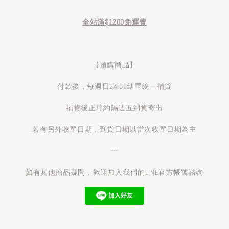
全站滿$1200免運費
【預購商品】
付款後，每週日24:00結單統一補貨
補貨後正常約隔週五到貨寄出
若有另外收單日期，到貨日期以當次收單日期為主
---
如有其他商品疑問，歡迎加入我們的LINE官方帳號諮詢