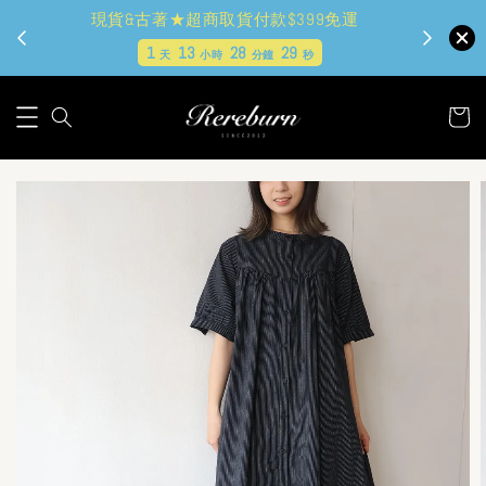
現貨&古著★超商取貨付款$399免運
1
13
28
28
天
小時
分鐘
秒