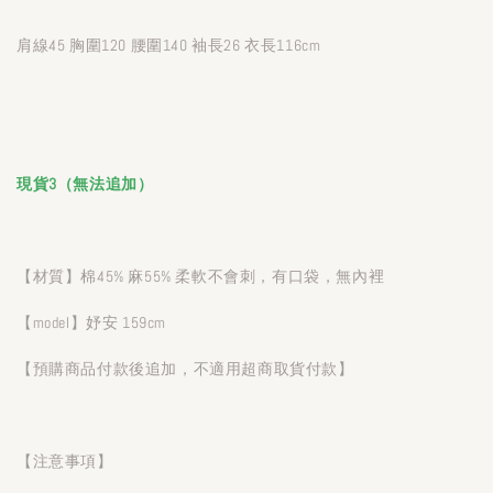
肩線45 胸圍120 腰圍140 袖長26 衣長116cm
現貨3（無法追加）
【材質】棉45% 麻55% 柔軟不會刺，有口袋，無內裡
【model】妤安 159cm
【預購商品付款後追加，不適用超商取貨付款】
【注意事項】