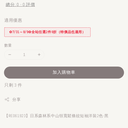
總分:
0
-
0
評價
適用優惠
✿7/31～8/9✿全站任選2件9折（特價品也適用）
數量
加入購物車
只剩 3 件
分享
【RE061923】日系森林系中山領寬鬆條紋短袖洋裝2色-黑