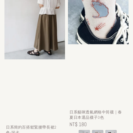
日系貓咪透氣網格中筒襪｜春
夏日本選品襪子3色
Regular
NT$ 180
日系簡約百搭鬆緊腰帶長裙2
price
色-深卡