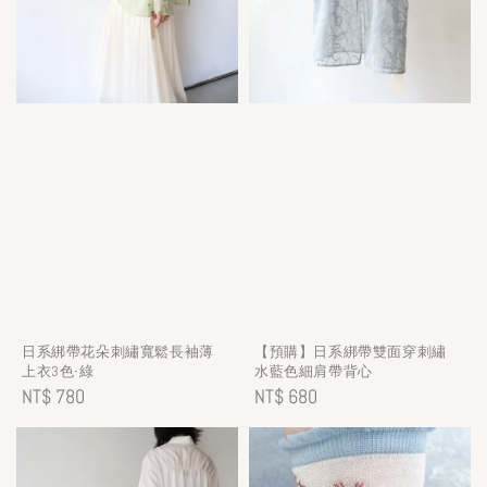
日系綁帶花朵刺繡寬鬆長袖薄
【預購】日系綁帶雙面穿刺繡
上衣3色-綠
水藍色細肩帶背心
Regular
NT$ 780
Regular
NT$ 680
price
price