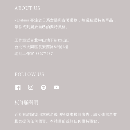
ABOUT US
REreburn 專注於日系女裝與古著選物，每週精選特色單品，
帶你找到屬於自己的獨特風格。
工作室近台北中山地下街R3出口
台北市大同區長安西路58號7樓
瑞朋工作室 38577587
FOLLOW US
反詐騙聲明
近期有詐騙盜用本站名義刊登徵求模特廣告，請女孩留意並
且勿提供任何個資。本站目前並無任何模特職缺。