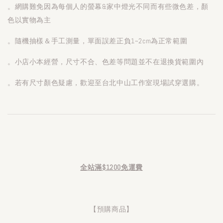
。網購難免因為每個人的螢幕&家中燈光不同而有些微色差，顏
色以實物為主
。隨機抽樣＆手工測量，單面誤差正負1~2cm為正常範圍
。小店小本經營，尺寸不合、色差等問題並不在退換貨範圍內
。若有尺寸顏色疑慮，歡迎至台北中山工作室現場試穿選購。
全站滿$1200免運費
【預購商品】