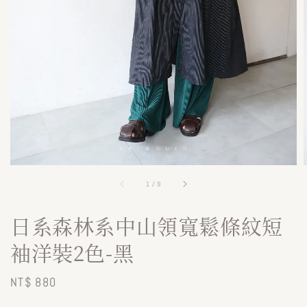
1
/
9
日系森林系中山領寬鬆條紋短
袖洋裝2色-黑
Regular
NT$ 880
price