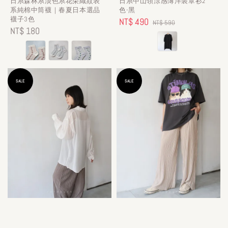
日系森林系淡色系花朵織紋表
日系中山領涼感薄洋裝罩衫2
系純棉中筒襪｜春夏日本選品
色-黑
襪子3色
Sale
NT$ 490
Regular
NT$ 590
Regular
NT$ 180
price
price
price
SALE
SALE