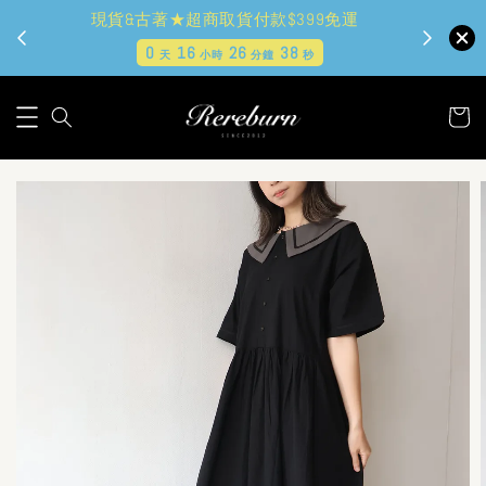
現貨&古著★超商取貨付款$399免運
0
16
26
36
天
小時
分鐘
秒