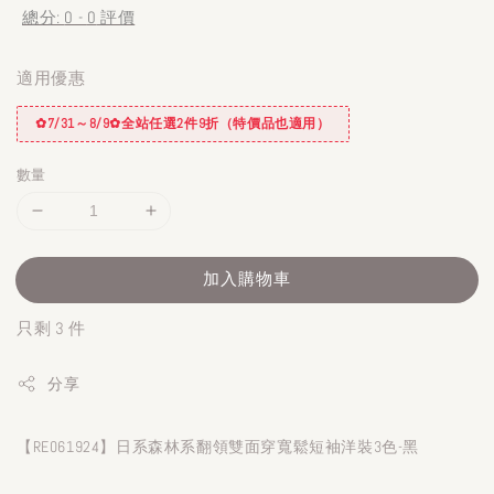
總分:
0
-
0
評價
適用優惠
✿7/31～8/9✿全站任選2件9折（特價品也適用）
數量
加入購物車
只剩 3 件
分享
【RE061924】日系森林系翻領雙面穿寬鬆短袖洋裝3色-黑