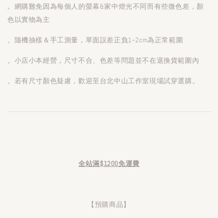
。網購難免因為每個人的螢幕&家中燈光不同而有些微色差，顏
色以實物為主
。隨機抽樣＆手工測量，單面誤差正負1~2cm為正常範圍
。小店小本經營，尺寸不合、色差等問題並不在退換貨範圍內
。若有尺寸顏色疑慮，歡迎至台北中山工作室現場試穿選購。
全站滿$1200免運費
【預購商品】