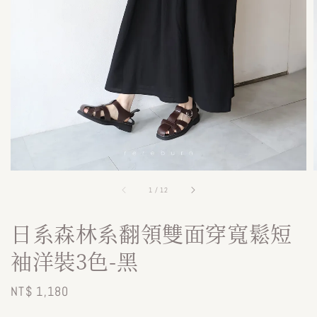
1
/
12
日系森林系翻領雙面穿寬鬆短
袖洋裝3色-黑
Regular
NT$ 1,180
price