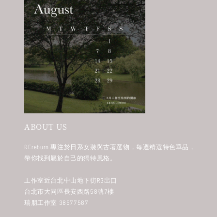
ABOUT US
REreburn 專注於日系女裝與古著選物，每週精選特色單品，
帶你找到屬於自己的獨特風格。
工作室近台北中山地下街R3出口
台北市大同區長安西路58號7樓
瑞朋工作室 38577587