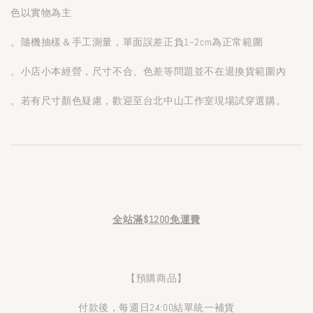
色以實物為主
。隨機抽樣＆手工測量，單面誤差正負1~2cm為正常範圍
。小店小本經營，尺寸不合、色差等問題並不在退換貨範圍內
。若有尺寸顏色疑慮，歡迎至台北中山工作室現場試穿選購。
全站滿$1200免運費
【預購商品】
付款後，每週日24:00結單統一補貨