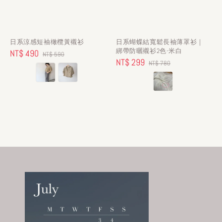
日系涼感短袖橄欖黃襯衫
日系蝴蝶結寬鬆長袖薄罩衫｜
綁帶防曬襯衫2色-米白
Sale
NT$ 490
Regular
NT$ 590
Sale
NT$ 299
Regular
NT$ 780
price
price
price
price