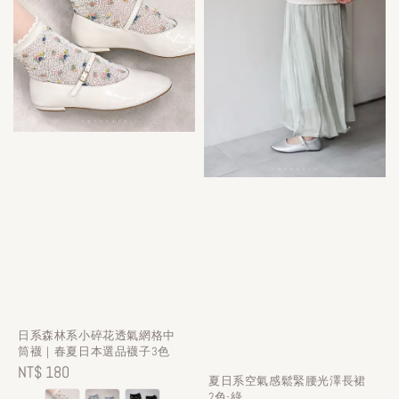
日系森林系小碎花透氣網格中
筒襪｜春夏日本選品襪子3色
Regular
NT$ 180
夏日系空氣感鬆緊腰光澤長裙
price
2色-綠