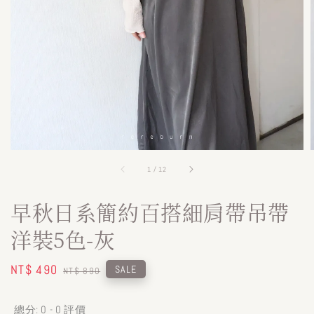
1
/
12
早秋日系簡約百搭細肩帶吊帶
洋裝5色-灰
Sale
NT$ 490
Regular
SALE
NT$ 890
price
price
總分:
0
-
0
評價