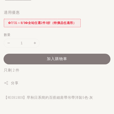
適用優惠
✿7/31～8/9✿全站任選2件9折（特價品也適用）
數量
加入購物車
只剩 2 件
分享
【RE091909】早秋日系簡約百搭細肩帶吊帶洋裝5色-灰