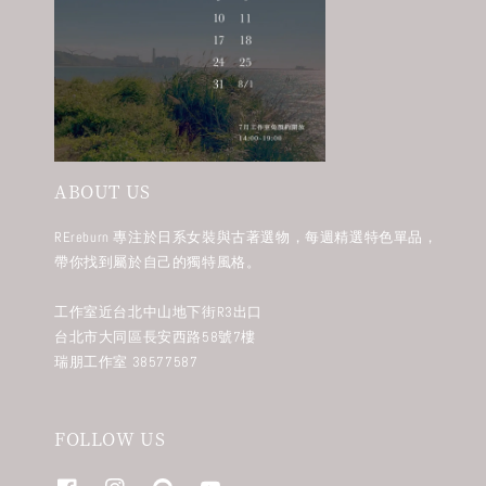
ABOUT US
REreburn 專注於日系女裝與古著選物，每週精選特色單品，
帶你找到屬於自己的獨特風格。
工作室近台北中山地下街R3出口
台北市大同區長安西路58號7樓
瑞朋工作室 38577587
FOLLOW US