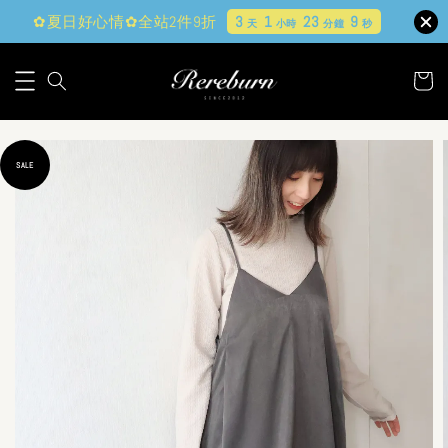
✿夏日好心情✿全站2件9折
3
1
23
7
天
小時
分鐘
秒
SALE