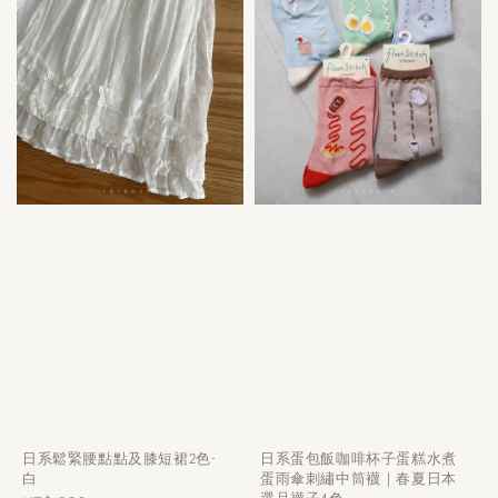
日系鬆緊腰點點及膝短裙2色-
日系蛋包飯咖啡杯子蛋糕水煮
白
蛋雨傘刺繡中筒襪｜春夏日本