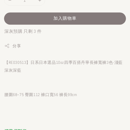
加入購物車
深灰預購 只剩 3 件
分享
【RE030513】日系日本選品10oz四季百搭丹寧長褲寬褲3色-淺藍
深灰深藍
腰圍68~75 臀圍112 褲口寬56 褲長99cm