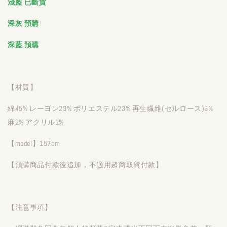
淺藍 已斷貨
深灰 預購
深藍
預購
【材質】
綿45% レーヨン23% ポリエステル23% 再生繊維(セルロース)6%
麻2% アクリル1%
【model】157cm
【預購商品付款後追加，不適用超商取貨付款】
【注意事項】