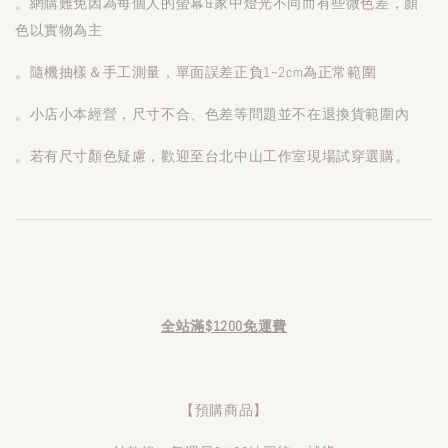
。網購難免因為每個人的螢幕&家中燈光不同而有些微色差，顏
色以實物為主
。隨機抽樣＆手工測量，單面誤差正負1~2cm為正常範圍
。小店小本經營，尺寸不合、色差等問題並不在退換貨範圍內
。若有尺寸顏色疑慮，歡迎至台北中山工作室現場試穿選購。
全站滿$1200免運費
【預購商品】