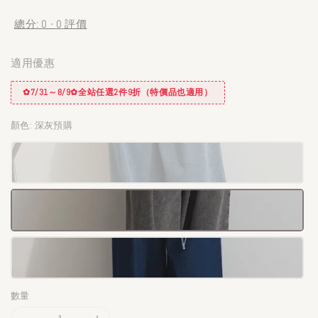
price
總分:
0
-
0
評價
適用優惠
✿7/31～8/9✿全站任選2件9折（特價品也適用）
顏色
: 深灰預購
數量