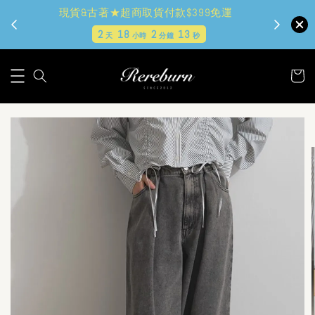
現貨&古著★超商取貨付款$399免運
2
18
2
10
天
小時
分鐘
秒