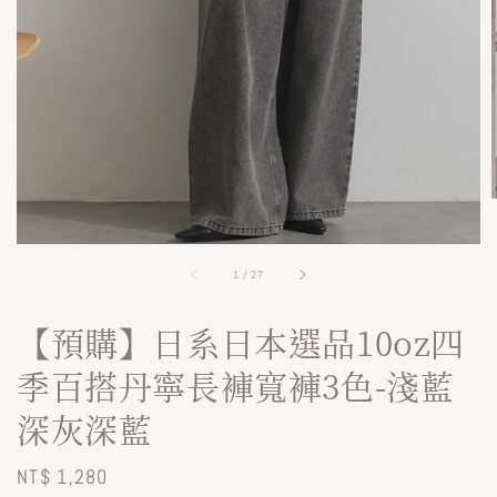
1
/
27
【預購】日系日本選品10oz四
季百搭丹寧長褲寬褲3色-淺藍
深灰深藍
Regular
NT$ 1,280