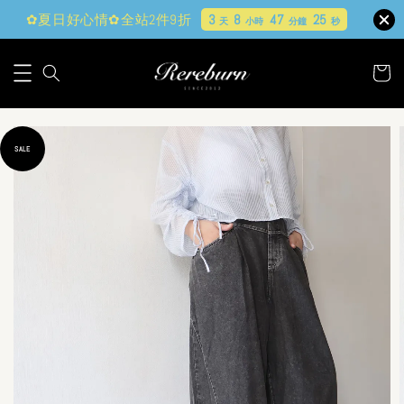
✿夏日好心情✿全站2件9折
3
8
47
23
天
小時
分鐘
秒
SALE