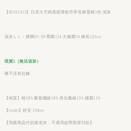
【RE031323】日系大尺碼寬鬆薄軟丹寧長褲寬褲3色-深灰
深灰ＬＬ：腰圍82~96 臀圍124 大腿圍74 褲長103cm
現貨1（無法追加）
褲子沒有拉鍊
【材質】棉58% 聚脂纖維18% 再生纖維13% 嫘縈11%
【model】妤安 159cm
【預購商品付款後追加，不適用超商取貨付款】