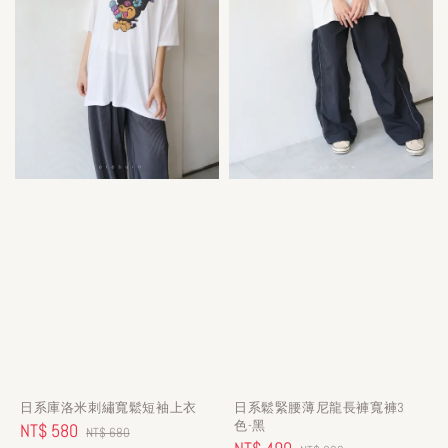
日系庫洛米刺繡寬鬆短袖上衣
日系鬆緊腰薄尼龍長褲寬褲3
色-黑
Sale
NT$ 580
Regular
NT$ 680