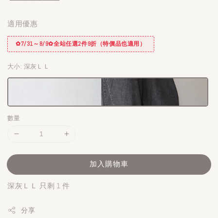
適用優惠
✿7/31～8/9✿全站任選2件9折（特價品也適用）
大小
: 深灰ＬＬ
數量
加入購物車
深灰ＬＬ 只剩 1 件
分享