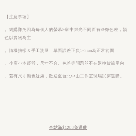
【注意事項】
。網購難免因為每個人的螢幕&家中燈光不同而有些微色差，顏
色以實物為主
。隨機抽樣＆手工測量，單面誤差正負1~2cm為正常範圍
。小店小本經營，尺寸不合、色差等問題並不在退換貨範圍內
。若有尺寸顏色疑慮，歡迎至台北中山工作室現場試穿選購。
全站滿$1200免運費