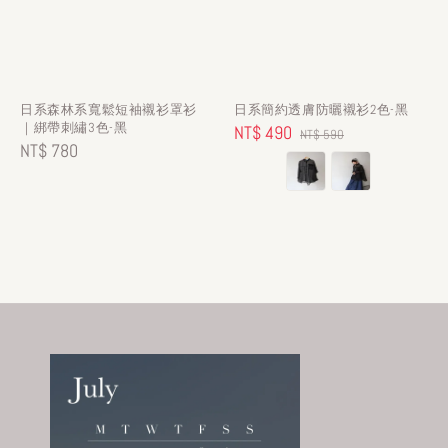
日系森林系寬鬆短袖襯衫罩衫
日系簡約透膚防曬襯衫2色-黑
｜綁帶刺繡3色-黑
Sale
NT$ 490
Regular
NT$ 590
Regular
NT$ 780
price
price
price