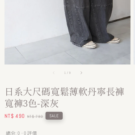
1
/
9
日系大尺碼寬鬆薄軟丹寧長褲
寬褲3色-深灰
Sale
NT$ 490
Regular
SALE
NT$ 780
price
price
總分:
0
-
0
評價