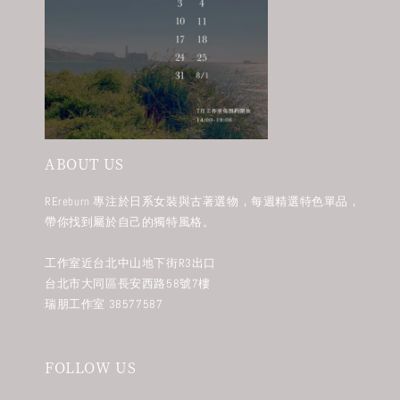
ABOUT US
REreburn 專注於日系女裝與古著選物，每週精選特色單品，
帶你找到屬於自己的獨特風格。
工作室近台北中山地下街R3出口
台北市大同區長安西路58號7樓
瑞朋工作室 38577587
FOLLOW US