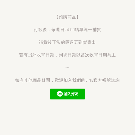
【預購商品】
付款後，每週日24:00結單統一補貨
補貨後正常約隔週五到貨寄出
若有另外收單日期，到貨日期以當次收單日期為主
---
如有其他商品疑問，歡迎加入我們的LINE官方帳號諮詢