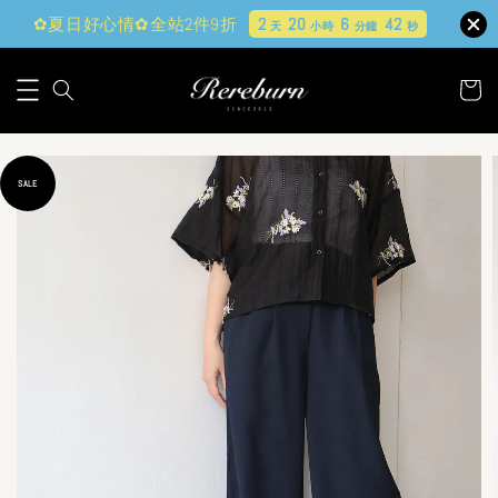
✿夏日好心情✿全站2件9折
2
20
6
40
天
小時
分鐘
秒
SALE