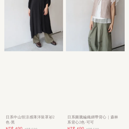
日系中山領涼感薄洋裝罩衫2
日系圖騰編織綁帶背心｜森林
色-黑
系背心2色-可可
Sale
NT$ 490
Regular
Sale
NT$ 490
Regular