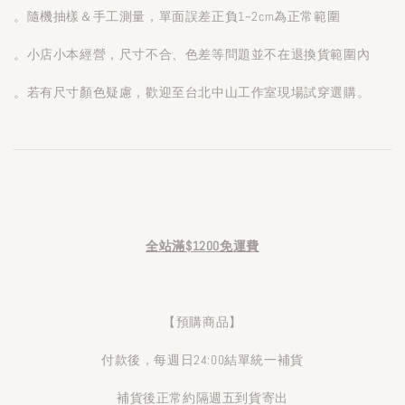
。隨機抽樣＆手工測量，單面誤差正負1~2cm為正常範圍
。小店小本經營，尺寸不合、色差等問題並不在退換貨範圍內
。若有尺寸顏色疑慮，歡迎至台北中山工作室現場試穿選購。
全站滿$1200免運費
【預購商品】
付款後，每週日24:00結單統一補貨
補貨後正常約隔週五到貨寄出