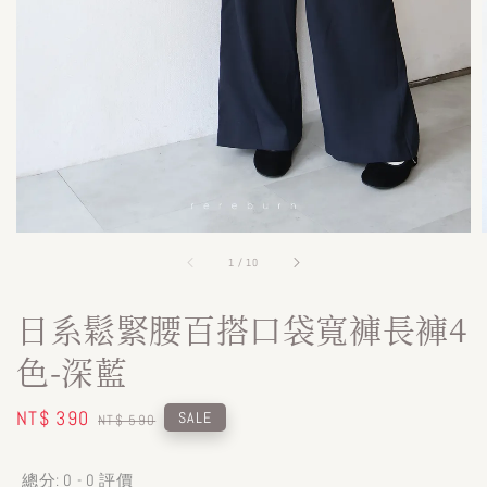
1
/
10
日系鬆緊腰百搭口袋寬褲長褲4
色-深藍
Sale
NT$ 390
Regular
SALE
NT$ 590
price
price
總分:
0
-
0
評價