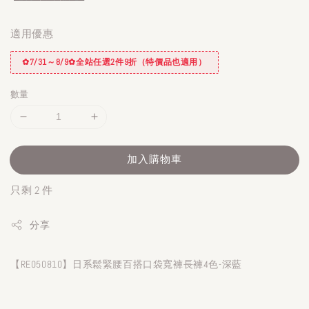
適用優惠
✿7/31～8/9✿全站任選2件9折（特價品也適用）
數量
加入購物車
只剩 2 件
分享
【RE050810】日系鬆緊腰百搭口袋寬褲長褲4色-深藍