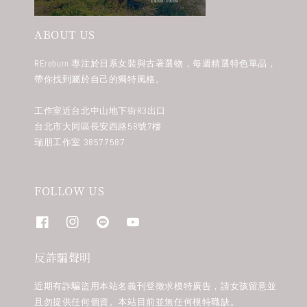
ABOUT US
REreburn 專注於日系女裝與古著選物，每週精選特色單品，
帶你找到屬於自己的獨特風格。
工作室近台北中山地下街R3出口
台北市大同區長安西路58號7樓
瑞朋工作室 38577587
FOLLOW US
反詐騙聲明
近期有詐騙盜用本站名義刊登徵求模特廣告，請女孩留意並
且勿提供任何個資。本站目前並無任何模特職缺。