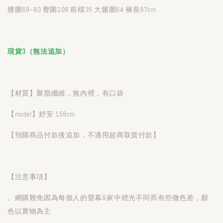
腰圍68~80 臀圍108 前檔35 大腿圍64 褲長97cm
現貨3（無法追加）
【材質】聚脂纖維，無內裡，有口袋
【model】妤安 159cm
【預購商品付款後追加，不適用超商取貨付款】
【注意事項】
。網購難免因為每個人的螢幕&家中燈光不同而有些微色差，顏
色以實物為主