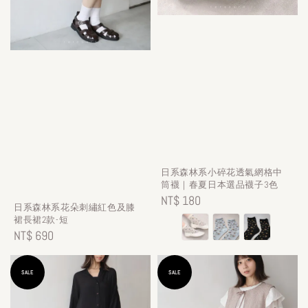
日系森林系小碎花透氣網格中
筒襪｜春夏日本選品襪子3色
Regular
NT$ 180
日系森林系花朵刺繡紅色及膝
price
裙長裙2款-短
Regular
NT$ 690
price
SALE
SALE