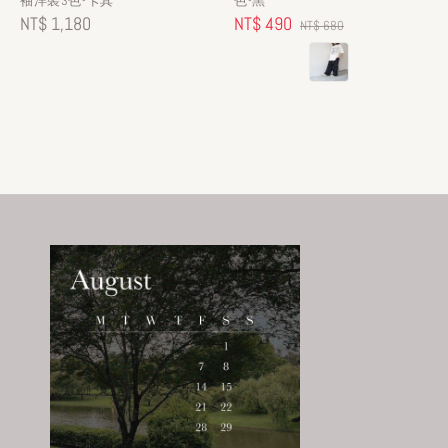
袖洋裝3色-卡其
色-黑
Regular
NT$ 1,180
Sale
NT$ 490
Regular
NT$ 680
price
price
price