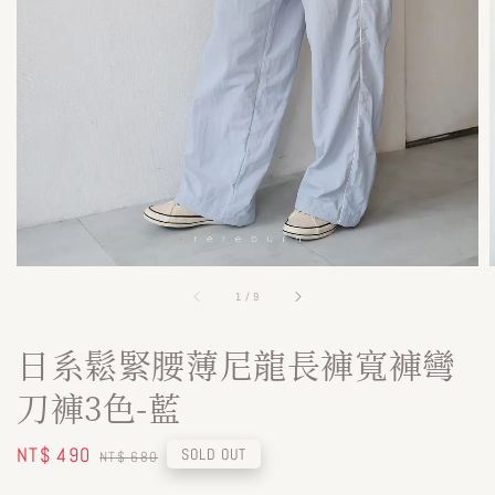
1
/
9
日系鬆緊腰薄尼龍長褲寬褲彎
刀褲3色-藍
Sale
NT$ 490
Regular
SOLD OUT
NT$ 680
price
price