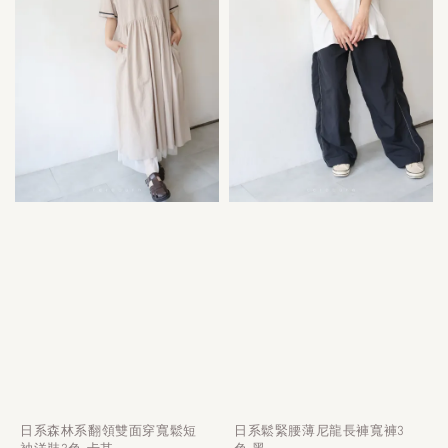
日系森林系翻領雙面穿寬鬆短
日系鬆緊腰薄尼龍長褲寬褲3