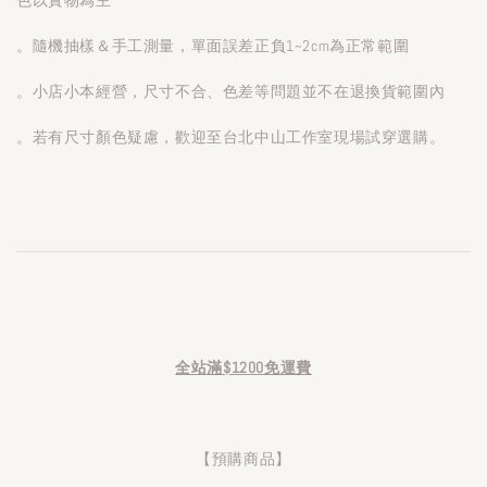
。隨機抽樣＆手工測量，單面誤差正負1~2cm為正常範圍
。小店小本經營，尺寸不合、色差等問題並不在退換貨範圍內
。若有尺寸顏色疑慮，歡迎至台北中山工作室現場試穿選購。
全站滿$1200免運費
【預購商品】