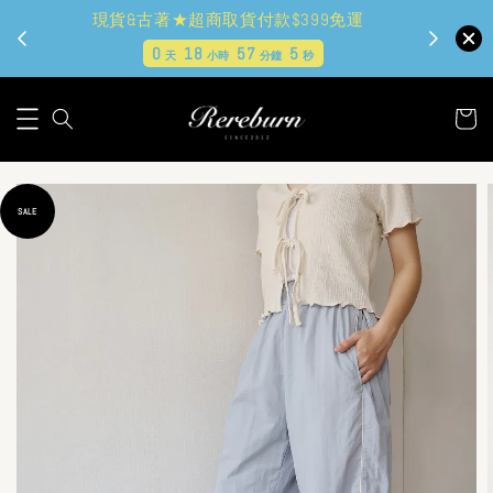
現貨&古著★超商取貨付款$399免運
0
18
57
4
天
小時
分鐘
秒
SALE