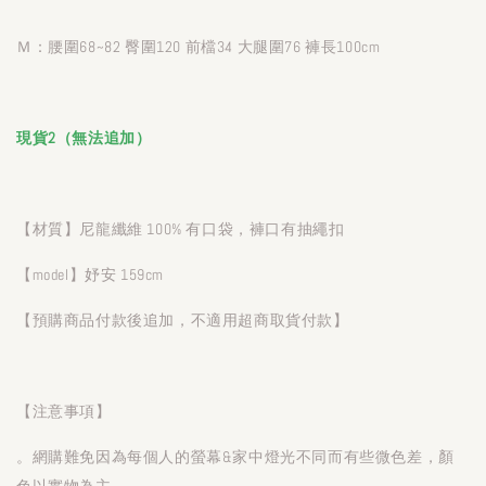
Ｍ：腰圍68~82 臀圍120 前檔34 大腿圍76 褲長100cm
現貨2（無法追加）
【材質】尼龍纖維 100% 有口袋，褲口有抽繩扣
【model】妤安 159cm
【預購商品付款後追加，不適用超商取貨付款】
【注意事項】
。網購難免因為每個人的螢幕&家中燈光不同而有些微色差，顏
色以實物為主