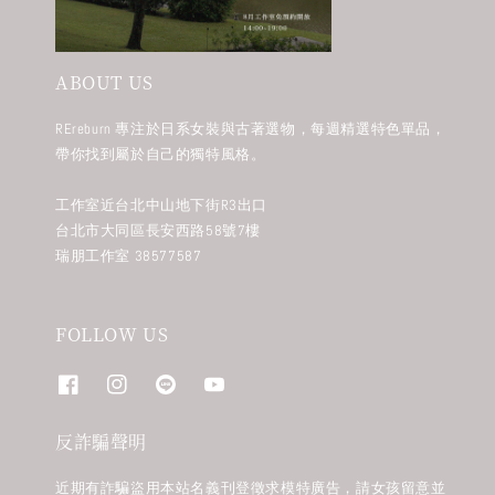
ABOUT US
REreburn 專注於日系女裝與古著選物，每週精選特色單品，
帶你找到屬於自己的獨特風格。
工作室近台北中山地下街R3出口
台北市大同區長安西路58號7樓
瑞朋工作室 38577587
FOLLOW US
反詐騙聲明
近期有詐騙盜用本站名義刊登徵求模特廣告，請女孩留意並