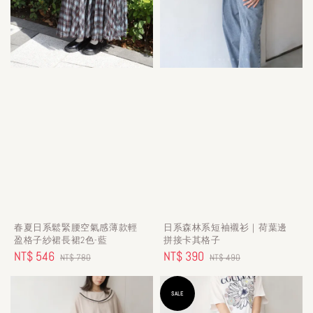
春夏日系鬆緊腰空氣感薄款輕
日系森林系短袖襯衫｜荷葉邊
盈格子紗裙長裙2色-藍
拼接卡其格子
Sale
NT$ 546
Regular
Sale
NT$ 390
Regular
NT$ 780
NT$ 490
price
price
price
price
SALE