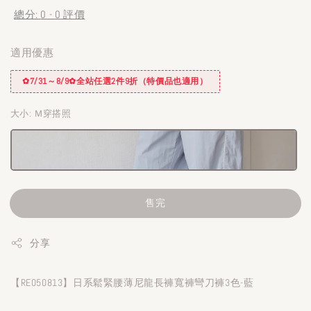
總分:
0
-
0
評價
適用優惠
✿7/31～8/9✿全站任選2件9折（特價品也適用）
大小
: Ｍ穿搭照
售完
分享
【RE050813】日系鬆緊腰薄尼龍長褲寬褲彎刀褲3色-藍