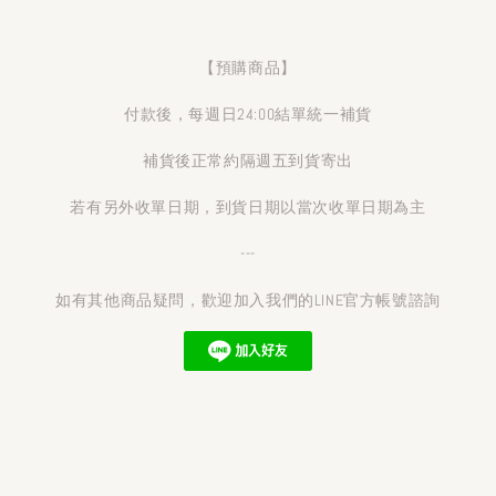
【預購商品】
付款後，每週日24:00結單統一補貨
補貨後正常約隔週五到貨寄出
若有另外收單日期，到貨日期以當次收單日期為主
---
如有其他商品疑問，歡迎加入我們的LINE官方帳號諮詢