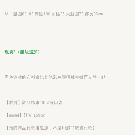
Ｍ：腰圍68~88 臀圍106 前檔35 大腿圍70 褲長96cm
現貨3（無法追加）
黑色這款的布料會比其他彩色壓摺褲稍微再立體ㄧ點
【材質】聚脂纖維100%有口袋
【model】妤安 159cm
【預購商品付款後追加，不適用超商取貨付款】