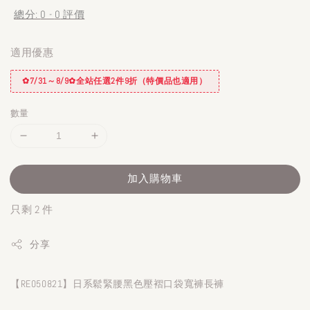
總分:
0
-
0
評價
適用優惠
✿7/31～8/9✿全站任選2件9折（特價品也適用）
數量
加入購物車
只剩 2 件
分享
【RE050821】日系鬆緊腰黑色壓褶口袋寬褲長褲