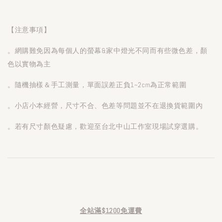
【注意事項】
。網購難免因為每個人的螢幕&家中燈光不同而有些微色差，顏
色以實物為主
。隨機抽樣＆手工測量，單面誤差正負1~2cm為正常範圍
。小店小本經營，尺寸不合、色差等問題並不在退換貨範圍內
。若有尺寸顏色疑慮，歡迎至台北中山工作室現場試穿選購。
全站滿$1200免運費