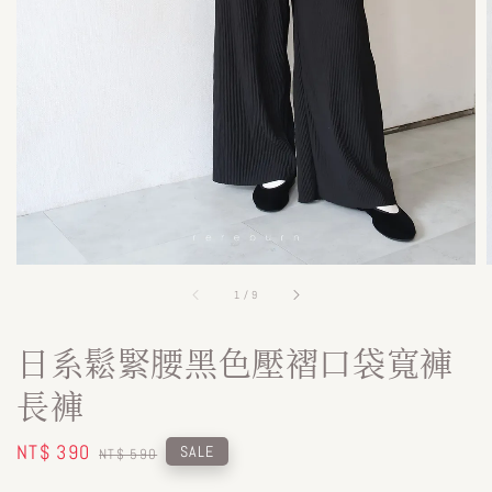
1
/
9
日系鬆緊腰黑色壓褶口袋寬褲
長褲
Sale
NT$ 390
Regular
SALE
NT$ 590
price
price