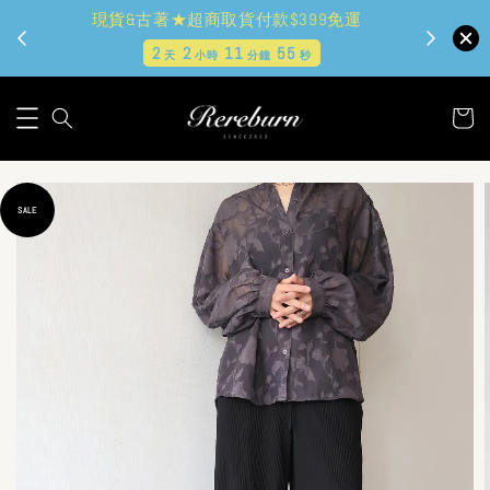
現貨&古著★超商取貨付款$399免運
2
2
11
53
天
小時
分鐘
秒
SALE