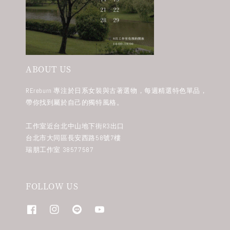
ABOUT US
REreburn 專注於日系女裝與古著選物，每週精選特色單品，
帶你找到屬於自己的獨特風格。
工作室近台北中山地下街R3出口
台北市大同區長安西路58號7樓
瑞朋工作室 38577587
FOLLOW US