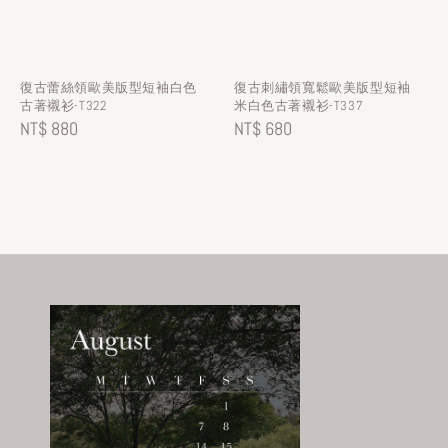
復古蕾絲領歐美版型短袖白色
復古刺繡領寬鬆歐美版型短袖
古著襯衫-T322
米白色古著襯衫-T337
Regular
NT$ 880
Regular
NT$ 680
price
price