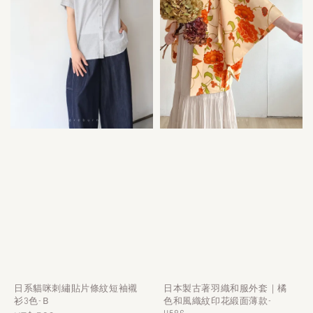
日系貓咪刺繡貼片條紋短袖襯
日本製古著羽織和服外套｜橘
衫3色-Ｂ
色和風織紋印花緞面薄款-