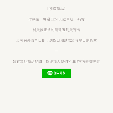
【預購商品】
付款後，每週日24:00結單統一補貨
補貨後正常約隔週五到貨寄出
若有另外收單日期，到貨日期以當次收單日期為主
---
如有其他商品疑問，歡迎加入我們的LINE官方帳號諮詢