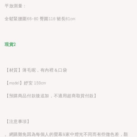
平放測量：
全鬆緊腰圍66~80 臀圍116 裙長81cm
現貨2
【材質】薄毛呢，有內裡＆口袋
【model】妤安 159cm
【預購商品付款後追加，不適用超商取貨付款】
【注意事項】
。網購難免因為每個人的螢幕&家中燈光不同而有些微色差，顏