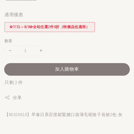
適用優惠
✿7/31～8/9✿全站任選2件9折（特價品也適用）
數量
加入購物車
只剩 2 件
分享
【RE020610】早春日系百搭鬆緊腰口袋薄毛呢格子長裙2色-灰