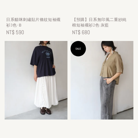
日系貓咪刺繡貼片條紋短袖襯
【預購】日系無印風二重紗純
衫3色-Ｂ
棉短袖襯衫2色-灰藍
Regular
NT$ 590
Regular
NT$ 680
price
price
SALE