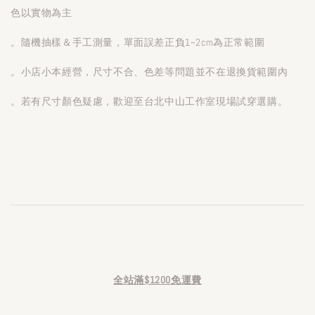
色以實物為主
。隨機抽樣＆手工測量，單面誤差正負1~2cm為正常範圍
。小店小本經營，尺寸不合、色差等問題並不在退換貨範圍內
。若有尺寸顏色疑慮，歡迎至台北中山工作室現場試穿選購。
全站滿$1200免運費