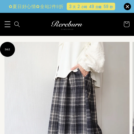
✿夏日好心情✿全站2件9折
3
2
49
58
天
小時
分鐘
秒
SALE