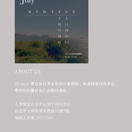
ABOUT US
REreburn 專注於日系女裝與古著選物，每週精選特色單品，
帶你找到屬於自己的獨特風格。
工作室近台北中山地下街R3出口
台北市大同區長安西路58號7樓
瑞朋工作室 38577587