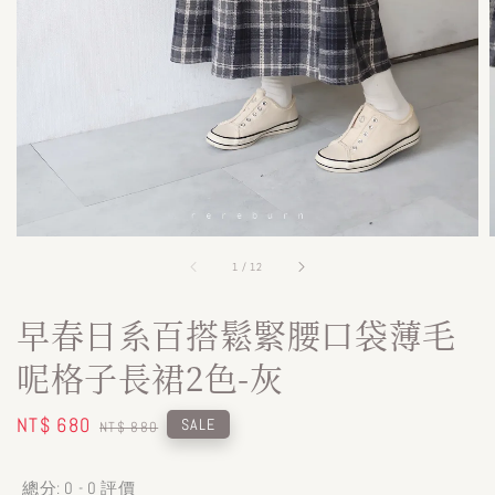
1
/
12
早春日系百搭鬆緊腰口袋薄毛
呢格子長裙2色-灰
Sale
NT$ 680
Regular
SALE
NT$ 880
price
price
總分:
0
-
0
評價