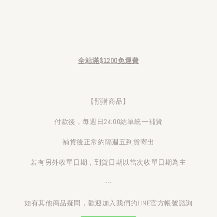
全站滿$1200免運費
【預購商品】
付款後，每週日24:00結單統一補貨
補貨後正常約隔週五到貨寄出
若有另外收單日期，到貨日期以當次收單日期為主
---
如有其他商品疑問，歡迎加入我們的LINE官方帳號諮詢