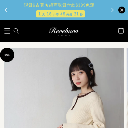
現貨&古著★超商取貨付款$399免運
1
18
49
19
天
小時
分鐘
秒
SALE