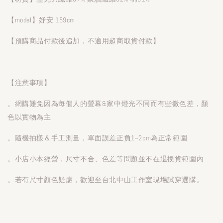
【model】妤安 159cm
【預購商品付款後追加，不適用超商取貨付款】
【注意事項】
。網購難免因為每個人的螢幕&家中燈光不同而有些微色差，顏
色以實物為主
。隨機抽樣＆手工測量，單面誤差正負1~2cm為正常範圍
。小店小本經營，尺寸不合、色差等問題並不在退換貨範圍內
。若有尺寸顏色疑慮，歡迎至台北中山工作室現場試穿選購。