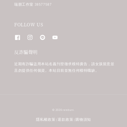
瑞朋工作室 38577587
FOLLOW US
反詐騙聲明
近期有詐騙盜用本站名義刊登徵求模特廣告，請女孩留意並
且勿提供任何個資。本站目前並無任何模特職缺。
© 2026 rereburn.
隱私權政策
退款政策
購物須知
|
|