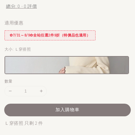
總分:
0
-
0
評價
適用優惠
✿7/31～8/9✿全站任選2件9折（特價品也適用）
大小
: Ｌ穿搭照
數量
加入購物車
Ｌ穿搭照 只剩 2 件