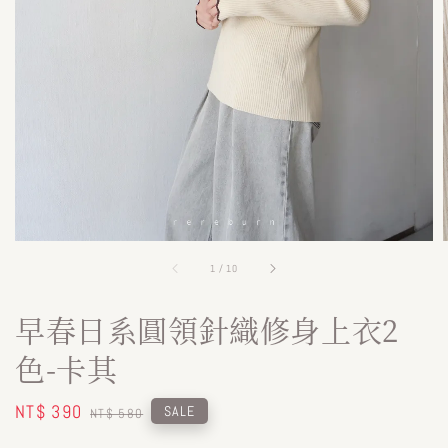
1
/
10
早春日系圓領針織修身上衣2
色-卡其
Sale
NT$ 390
Regular
SALE
NT$ 580
price
price