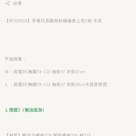
分享
【RE020615】早春日系圓領針織修身上衣2色-卡其
平放測量：
Ｍ：肩寬36 胸圍74~110 袖長57 衣長57cm
Ｌ：肩寬39 胸圍78~112 袖長57 衣長59cm卡其穿搭照
Ｌ現貨2（無法追加）
【材質】壓克力纖維37% 聚脂纖維32% 棉31%