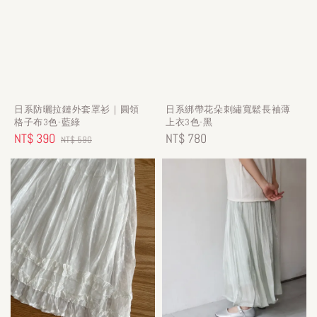
日系防曬拉鏈外套罩衫｜圓領
日系綁帶花朵刺繡寬鬆長袖薄
格子布3色-藍綠
上衣3色-黑
Sale
NT$ 390
Regular
Regular
NT$ 780
NT$ 590
price
price
price