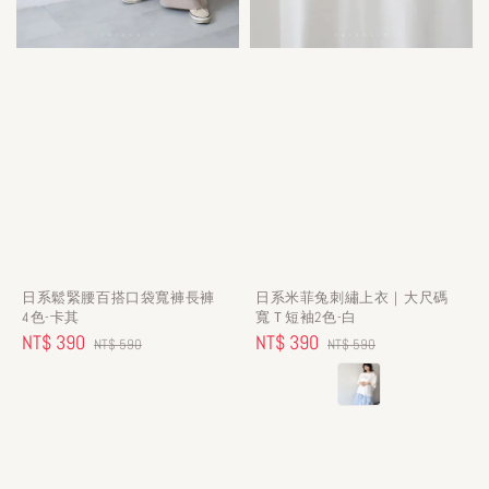
日系鬆緊腰百搭口袋寬褲長褲
日系米菲兔刺繡上衣｜大尺碼
4色-卡其
寬Ｔ短袖2色-白
Sale
NT$ 390
Regular
Sale
NT$ 390
Regular
NT$ 590
NT$ 590
price
price
price
price