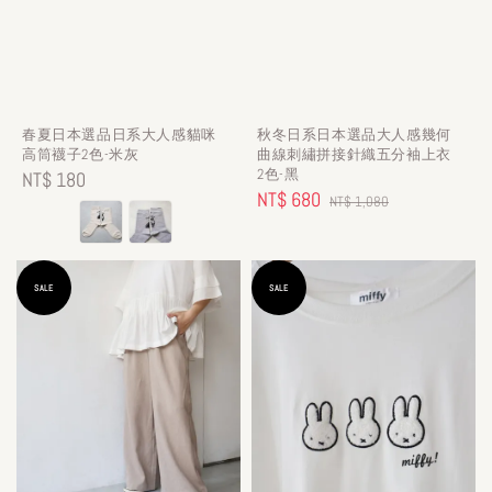
春夏日本選品日系大人感貓咪
秋冬日系日本選品大人感幾何
高筒襪子2色-米灰
曲線刺繡拼接針織五分袖上衣
2色-黑
Regular
NT$ 180
Sale
NT$ 680
Regular
NT$ 1,080
price
price
price
SALE
SALE