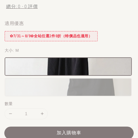
總分:
0
-
0
評價
適用優惠
✿7/31～8/9✿全站任選2件9折（特價品也適用）
大小
: Ｍ
數量
加入購物車