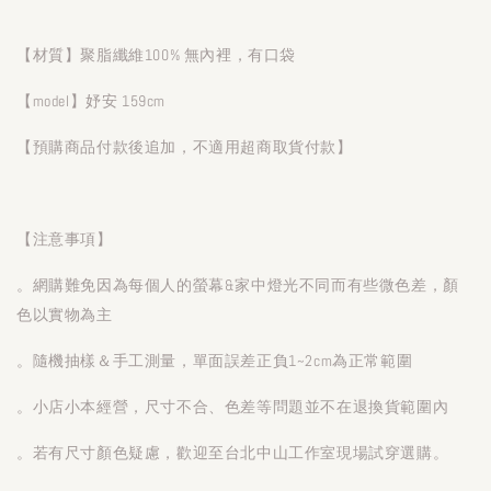
【材質】聚脂纖維100% 無內裡，有口袋
【model】妤安 159cm
【預購商品付款後追加，不適用超商取貨付款】
【注意事項】
。網購難免因為每個人的螢幕&家中燈光不同而有些微色差，顏
色以實物為主
。隨機抽樣＆手工測量，單面誤差正負1~2cm為正常範圍
。小店小本經營，尺寸不合、色差等問題並不在退換貨範圍內
。若有尺寸顏色疑慮，歡迎至台北中山工作室現場試穿選購。