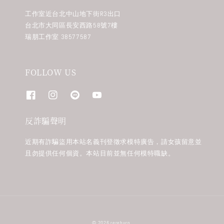
工作室近台北中山地下街R3出口
台北市大同區長安西路58號7樓
瑞朋工作室 38577587
FOLLOW US
反詐騙聲明
近期有詐騙盜用本站名義刊登徵求模特廣告，請女孩留意並
且勿提供任何個資。本站目前並無任何模特職缺。
© 2026 rereburn.