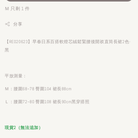
Ｍ 只剩 1 件
分享
【RE020623】早春日系百搭軟燈芯絨鬆緊腰後開衩直筒長裙2色-
黑
平放測量：
Ｍ：腰圍68~78 臀圍104 裙長88cm
Ｌ：腰圍72~80 臀圍108 裙長90cm黑穿搭照
現貨2（無法追加）