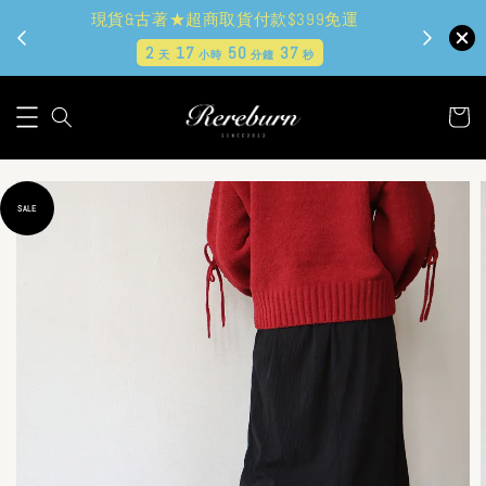
現貨&古著★超商取貨付款$399免運
2
17
50
36
天
小時
分鐘
秒
SALE