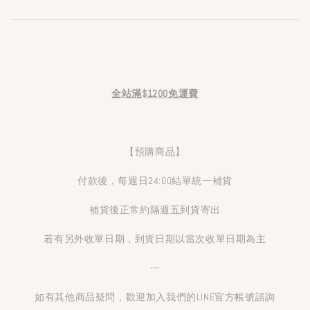
全站滿$1200免運費
【預購商品】
付款後，每週日24:00結單統一補貨
補貨後正常約隔週五到貨寄出
若有另外收單日期，到貨日期以當次收單日期為主
---
如有其他商品疑問，歡迎加入我們的LINE官方帳號諮詢