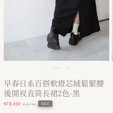
1
/
9
早春日系百搭軟燈芯絨鬆緊腰
後開衩直筒長裙2色-黑
Sale
NT$ 490
Regular
SALE
NT$ 780
price
price