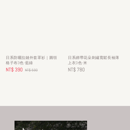
日系防曬拉鏈外套罩衫｜圓領
日系綁帶花朵刺繡寬鬆長袖薄
格子布3色-藍綠
上衣3色-米
Sale
NT$ 390
Regular
Regular
NT$ 780
NT$ 590
price
price
price