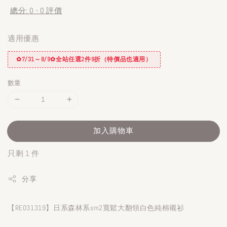
總分:
0
-
0
評價
適用優惠
✿7/31～8/9✿全站任選2件9折（特價品也適用）
數量
加入購物車
只剩 1 件
分享
【RE031319】日系森林系sm2寬鬆大翻領白色純棉襯衫