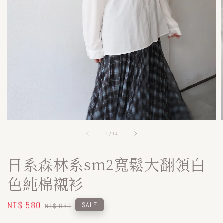
1
/
14
日系森林系sm2寬鬆大翻領白
色純棉襯衫
Sale
NT$ 580
Regular
SALE
NT$ 880
price
price