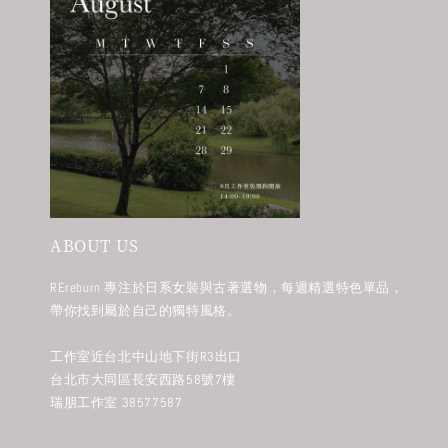
ABOUT US
REreburn 專注於日系女裝與古著選物，每週精選特色單品，
帶你找到屬於自己的獨特風格。
工作室近台北中山地下街R3出口
台北市大同區長安西路58號7樓
瑞朋工作室 38577587