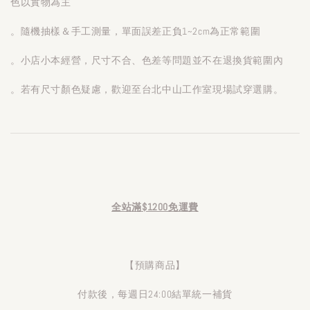
色以實物為主
。隨機抽樣＆手工測量，單面誤差正負1~2cm為正常範圍
。小店小本經營，尺寸不合、色差等問題並不在退換貨範圍內
。若有尺寸顏色疑慮，歡迎至台北中山工作室現場試穿選購。
全站滿$1200免運費
【預購商品】
付款後，每週日24:00結單統一補貨