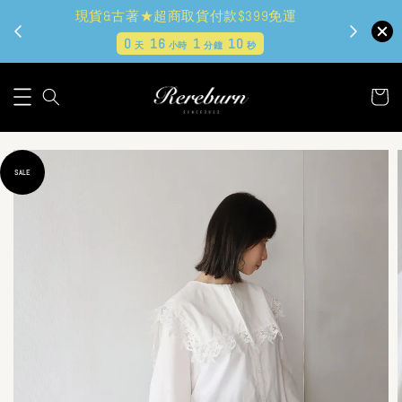
現貨&古著★超商取貨付款$399免運
0
16
1
8
天
小時
分鐘
秒
SALE