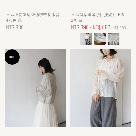
日系小花刺繡蕾絲綁帶長版背
日系荷葉邊薄紗拼接短袖上衣
心3色-黑
2色-白
Regular
NT$ 880
Sale
NT$ 390
-
NT$ 680
Regular
NT$ 680
price
price
price
SALE