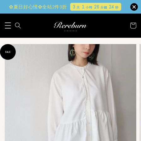
✿夏日好心情✿全站2件9折
3
1
26
23
天
小時
分鐘
秒
SALE