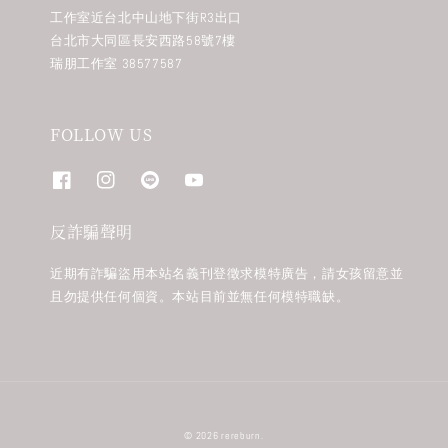
工作室近台北中山地下街R3出口
台北市大同區長安西路58號7樓
瑞朋工作室 38577587
FOLLOW US
反詐騙聲明
近期有詐騙盜用本站名義刊登徵求模特廣告，請女孩留意並
且勿提供任何個資。本站目前並無任何模特職缺。
© 2026 rereburn.