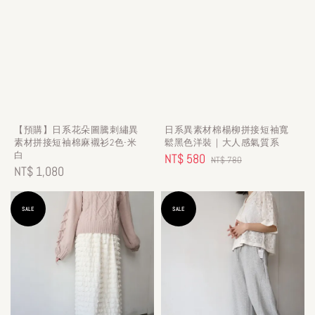
【預購】日系花朵圖騰刺繡異
日系異素材棉楊柳拼接短袖寬
素材拼接短袖棉麻襯衫2色-米
鬆黑色洋裝｜大人感氣質系
白
Sale
NT$ 580
Regular
NT$ 780
Regular
NT$ 1,080
price
price
price
SALE
SALE