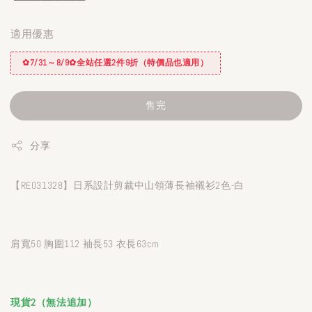
適用優惠
✿7/31～8/9✿全站任選2件9折（特價品也適用）
售完
分享
【RE031328】日系設計剪裁中山領薄長袖襯衫2色-白
肩寬50 胸圍112 袖長53 衣長63cm
現貨2（無法追加）