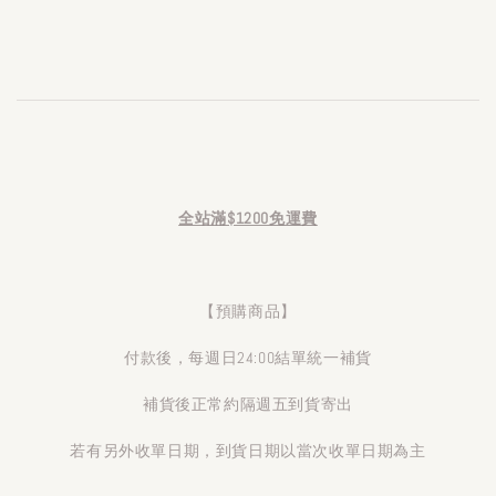
全站滿$1200免運費
【預購商品】
付款後，每週日24:00結單統一補貨
補貨後正常約隔週五到貨寄出
若有另外收單日期，到貨日期以當次收單日期為主