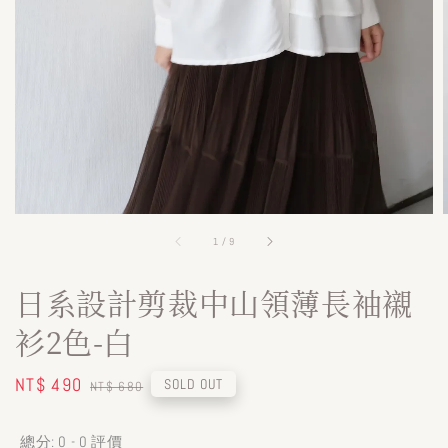
1
/
9
日系設計剪裁中山領薄長袖襯
衫2色-白
Sale
NT$ 490
Regular
SOLD OUT
NT$ 680
price
price
總分:
0
-
0
評價