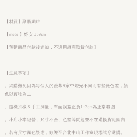
【材質】聚脂纖維
【model】妤安 159cm
【預購商品付款後追加，不適用超商取貨付款】
【注意事項】
。網購難免因為每個人的螢幕&家中燈光不同而有些微色差，顏
色以實物為主
。隨機抽樣＆手工測量，單面誤差正負1~2cm為正常範圍
。小店小本經營，尺寸不合、色差等問題並不在退換貨範圍內
。若有尺寸顏色疑慮，歡迎至台北中山工作室現場試穿選購。