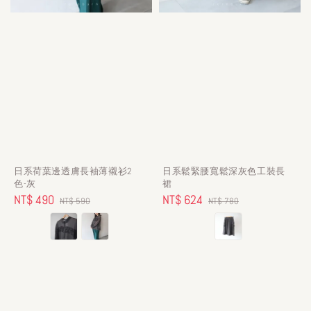
日系荷葉邊透膚長袖薄襯衫2
日系鬆緊腰寬鬆深灰色工裝長
色-灰
裙
Sale
NT$ 490
Regular
Sale
NT$ 624
Regular
NT$ 590
NT$ 780
price
price
price
price