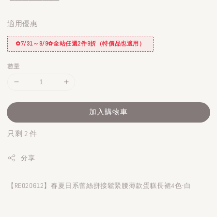
適用優惠
✿7/31～8/9✿全站任選2件9折（特價品也適用）
數量
加入購物車
只剩 2 件
分享
【RE020612】春夏日系蕾絲拼接鬆緊腰薄款蛋糕長裙4色-白