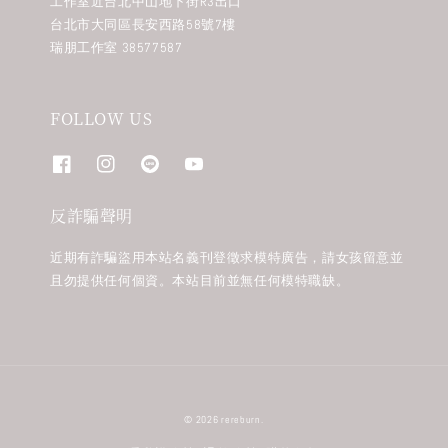
工作室近台北中山地下街R3出口
台北市大同區長安西路58號7樓
瑞朋工作室 38577587
FOLLOW US
反詐騙聲明
近期有詐騙盜用本站名義刊登徵求模特廣告，請女孩留意並
且勿提供任何個資。本站目前並無任何模特職缺。
© 2026 rereburn.