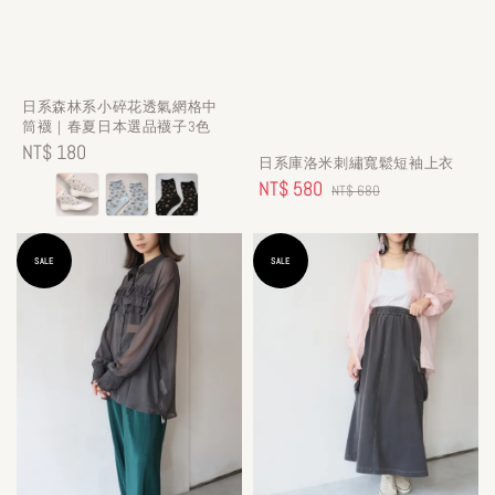
日系森林系小碎花透氣網格中
筒襪｜春夏日本選品襪子3色
Regular
NT$ 180
日系庫洛米刺繡寬鬆短袖上衣
price
Sale
NT$ 580
Regular
NT$ 680
price
price
SALE
SALE