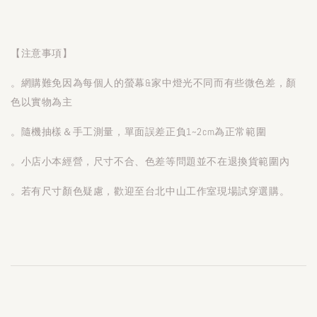
【注意事項】
。網購難免因為每個人的螢幕&家中燈光不同而有些微色差，顏
色以實物為主
。隨機抽樣＆手工測量，單面誤差正負1~2cm為正常範圍
。小店小本經營，尺寸不合、色差等問題並不在退換貨範圍內
。若有尺寸顏色疑慮，歡迎至台北中山工作室現場試穿選購。