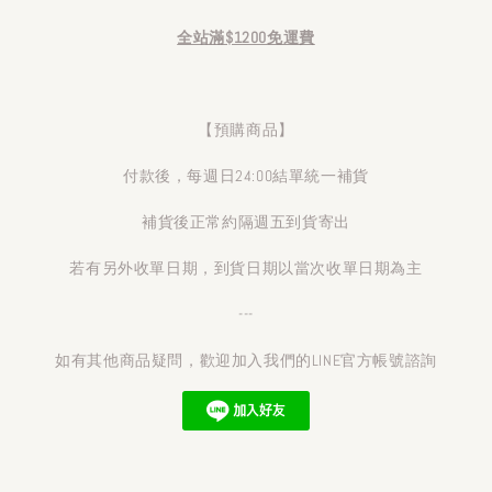
全站滿$1200免運費
【預購商品】
付款後，每週日24:00結單統一補貨
補貨後正常約隔週五到貨寄出
若有另外收單日期，到貨日期以當次收單日期為主
---
如有其他商品疑問，歡迎加入我們的LINE官方帳號諮詢