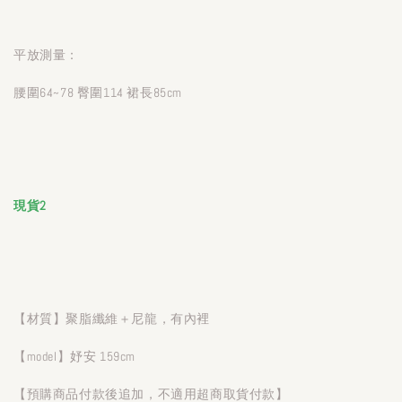
平放測量：
腰圍64~78 臀圍114 裙長85cm
現貨2
【材質】聚脂纖維＋尼龍，有內裡
【model】妤安 159cm
【預購商品付款後追加，不適用超商取貨付款】