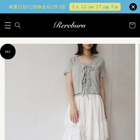
✿夏日好心情✿全站2件9折
3
13
17
1
天
小時
分鐘
秒
SALE