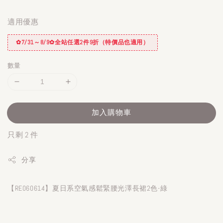
適用優惠
✿7/31～8/9✿全站任選2件9折（特價品也適用）
數量
加入購物車
只剩 2 件
分享
【RE060614】夏日系空氣感鬆緊腰光澤長裙2色-綠