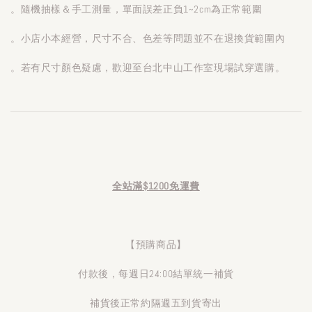
。隨機抽樣＆手工測量，單面誤差正負1~2cm為正常範圍
。小店小本經營，尺寸不合、色差等問題並不在退換貨範圍內
。若有尺寸顏色疑慮，歡迎至台北中山工作室現場試穿選購。
全站滿$1200免運費
【預購商品】
付款後，每週日24:00結單統一補貨
補貨後正常約隔週五到貨寄出