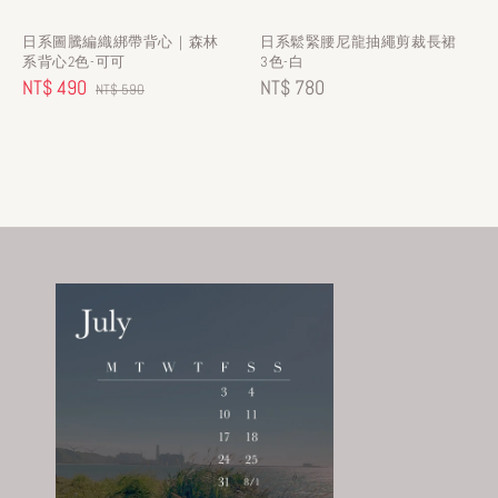
日系圖騰編織綁帶背心｜森林
日系鬆緊腰尼龍抽繩剪裁長裙
系背心2色-可可
3色-白
Sale
NT$ 490
Regular
Regular
NT$ 780
NT$ 590
price
price
price