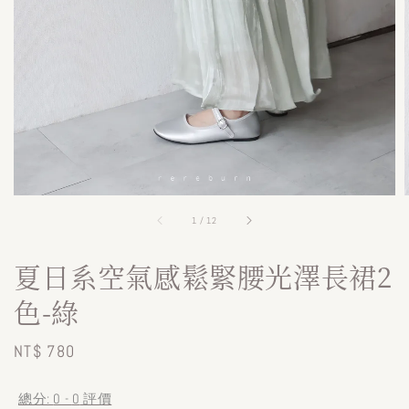
1
/
12
夏日系空氣感鬆緊腰光澤長裙2
色-綠
Regular
NT$ 780
price
總分:
0
-
0
評價