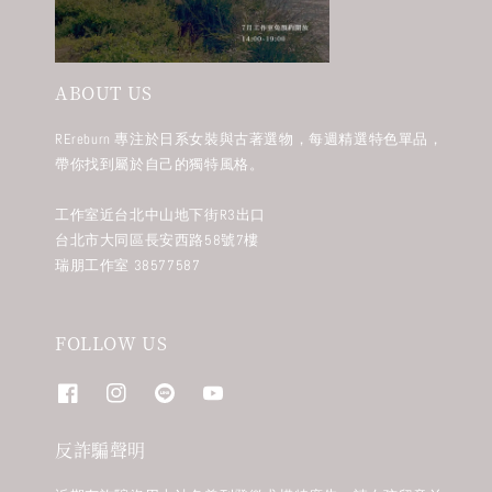
ABOUT US
REreburn 專注於日系女裝與古著選物，每週精選特色單品，
帶你找到屬於自己的獨特風格。
工作室近台北中山地下街R3出口
台北市大同區長安西路58號7樓
瑞朋工作室 38577587
FOLLOW US
反詐騙聲明