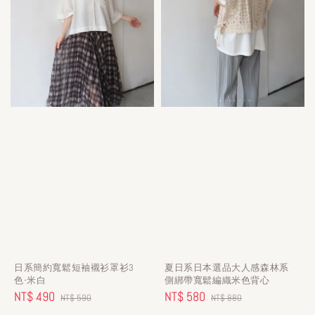
日系簡約寬鬆短袖襯衫罩衫3
夏日系日本選品大人感森林系
色-米白
側綁帶寬鬆編織米色背心
Sale
NT$ 490
Regular
Sale
NT$ 580
Regular
NT$ 590
NT$ 880