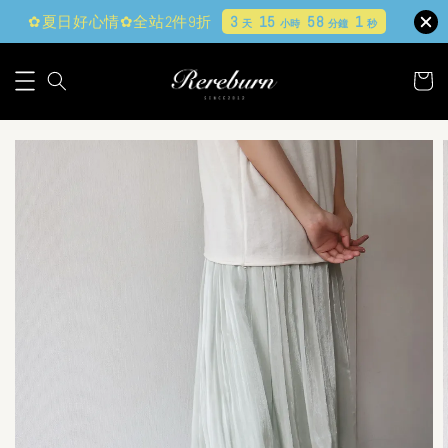
✿夏日好心情✿全站2件9折
3
15
57
59
天
小時
分鐘
秒