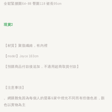
全鬆緊腰圍64~88 臀圍118 裙長95cm
現貨2
【材質】聚脂纖維，有內裡
【model】Joyce 163cm
【預購商品付款後追加，不適用超商取貨付款】
【注意事項】
。網購難免因為每個人的螢幕&家中燈光不同而有些微色差，顏
色以實物為主