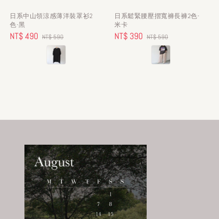
日系中山領涼感薄洋裝罩衫2
日系鬆緊腰壓摺寬褲長褲2色-
色-黑
米卡
Sale
NT$ 490
Regular
Sale
NT$ 390
Regular
NT$ 590
NT$ 590
price
price
price
price