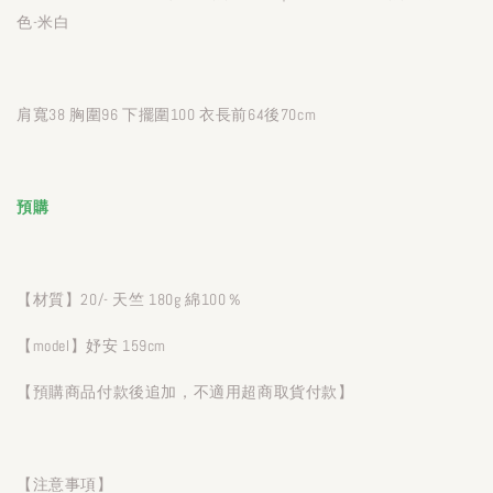
色-米白
肩寬38 胸圍96 下擺圍100 衣長前64後70cm
預購
【材質】20/- 天竺 180g 綿100％
【model】妤安 159cm
【預購商品付款後追加，不適用超商取貨付款】
【注意事項】