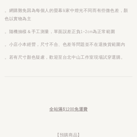
。網購難免因為每個人的螢幕&家中燈光不同而有些微色差，顏
色以實物為主
。隨機抽樣＆手工測量，單面誤差正負1~2cm為正常範圍
。小店小本經營，尺寸不合、色差等問題並不在退換貨範圍內
。若有尺寸顏色疑慮，歡迎至台北中山工作室現場試穿選購。
全站滿$1200免運費
【預購商品】