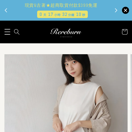
現貨&古著★超商取貨付款$399免運
0
17
32
8
天
小時
分鐘
秒