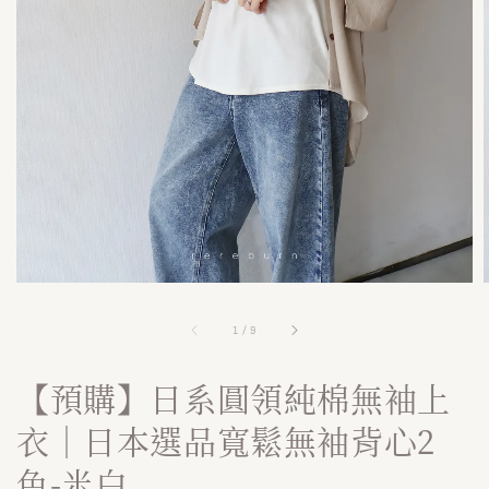
1
/
9
【預購】日系圓領純棉無袖上
衣｜日本選品寬鬆無袖背心2
色-米白