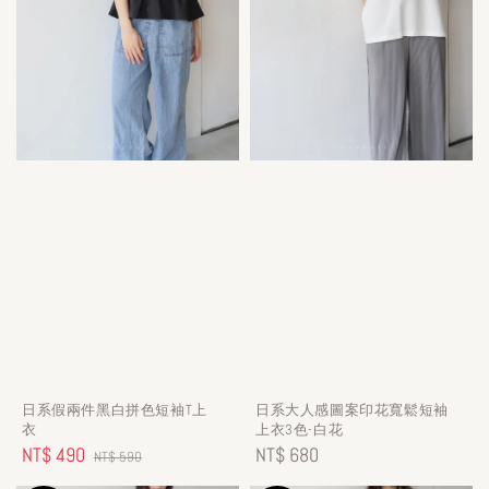
日系假兩件黑白拼色短袖T上
日系大人感圖案印花寬鬆短袖
衣
上衣3色-白花
Sale
NT$ 490
Regular
Regular
NT$ 680
NT$ 590
price
price
price