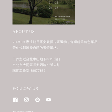
ABOUT US
REreburn 專注於日系女裝與古著選物，每週精選特色單品，
帶你找到屬於自己的獨特風格。
工作室近台北中山地下街R3出口
台北市大同區長安西路58號7樓
瑞朋工作室 38577587
FOLLOW US