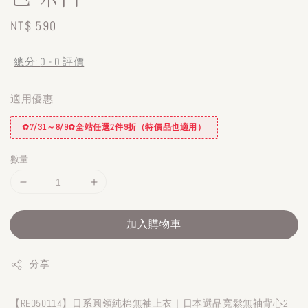
Regular
NT$ 590
price
總分:
0
-
0
評價
適用優惠
✿7/31～8/9✿全站任選2件9折（特價品也適用）
數量
加入購物車
分享
【RE050114】日系圓領純棉無袖上衣｜日本選品寬鬆無袖背心2