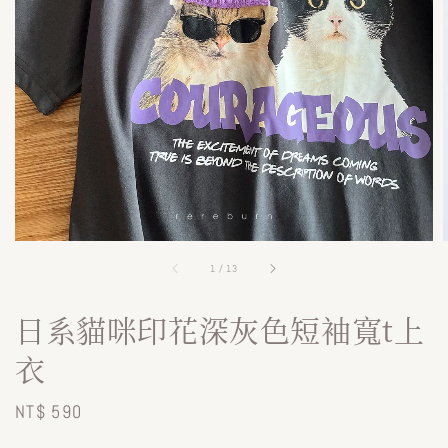
1
/
13
日系貓咪印花深灰色短袖寬t上
衣
Regular
NT$ 590
price