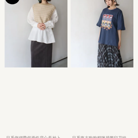
日系側綁帶假兩件背心長袖上
日系復古狗狗貓咪插圖印花純