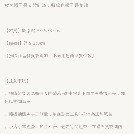
紫色帽子是立體針織，藍綠色帽子是刺繡
【材質】聚脂纖維65% 棉35%
【model】妤安 159cm
【預購商品付款後追加，不適用超商取貨付款】
【注意事項】
。網購難免因為每個人的螢幕&家中燈光不同而有些微色差，顏
色以實物為主
。隨機抽樣＆手工測量，單面誤差正負1~2cm為正常範圍
。小店小本經營，尺寸不合、色差等問題並不在退換貨範圍內