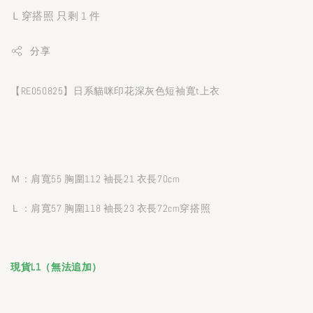
Ｌ穿搭照 只剩 1 件
分享
【RE050825】日系貓咪印花深灰色短袖寬t上衣
Ｍ：肩寬55 胸圍112 袖長21 衣長70cm
Ｌ：肩寬57 胸圍118 袖長23 衣長72cm穿搭照
現貨L1（無法追加）