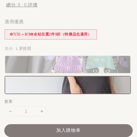
總分:
0
-
0
評價
適用優惠
✿7/31～8/9✿全站任選2件9折（特價品也適用）
大小
: Ｌ穿搭照
數量
加入購物車