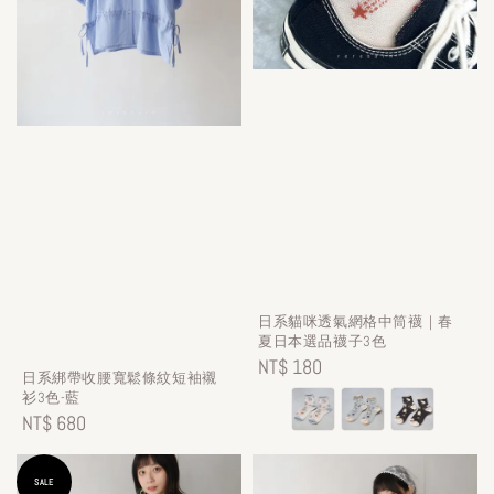
日系貓咪透氣網格中筒襪｜春
夏日本選品襪子3色
Regular
NT$ 180
日系綁帶收腰寬鬆條紋短袖襯
price
衫3色-藍
Regular
NT$ 680
price
SALE