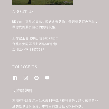
ABOUT US
REreburn 專注於日系女裝與古著選物，每週精選特色單品，
帶你找到屬於自己的獨特風格。
工作室近台北中山地下街R3出口
台北市大同區長安西路58號7樓
瑞朋工作室 38577587
FOLLOW US
反詐騙聲明
近期有詐騙盜用本站名義刊登徵求模特廣告，請女孩留意並
且勿提供任何個資。本站目前並無任何模特職缺。