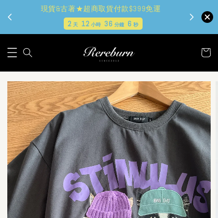
現貨&古著★超商取貨付款$399免運
2
12
36
4
天
小時
分鐘
秒