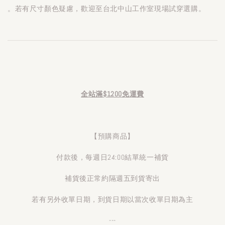
。若有尺寸顏色疑慮，歡迎至台北中山工作室現場試穿選購。
全站滿$1200免運費
【預購商品】
付款後，每週日24:00結單統一補貨
補貨後正常約隔週五到貨寄出
若有另外收單日期，到貨日期以當次收單日期為主
---