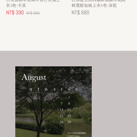
衣2色-卡其
棉寬鬆短袖上衣4色-深藍
Sale
NT$ 390
Regular
Regular
NT$ 680
NT$ 680
price
price
price