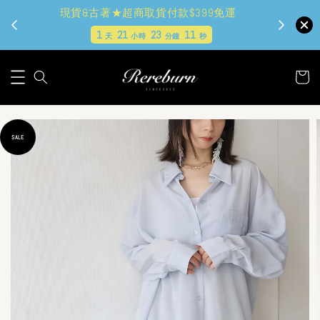
現貨&古著★超商取貨付款$399免運
1
21
23
10
天
小時
分鐘
秒
SALE