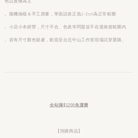
色以實物為主
。隨機抽樣＆手工測量，單面誤差正負1~2cm為正常範圍
。小店小本經營，尺寸不合、色差等問題並不在退換貨範圍內
。若有尺寸顏色疑慮，歡迎至台北中山工作室現場試穿選購。
全站滿$1200免運費
【預購商品】