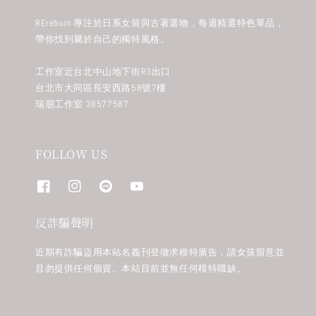
REreburn 專注於日系女裝與古著選物，每週精選特色單品，
帶你找到屬於自己的獨特風格。
工作室近台北中山地下街R3出口
台北市大同區長安西路58號7樓
瑞朋工作室 38577587
FOLLOW US
反詐騙聲明
近期有詐騙盜用本站名義刊登徵求模特廣告，請女孩留意並
且勿提供任何個資。本站目前並無任何模特職缺。