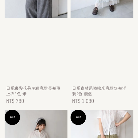
日系綁帶花朵刺繡寬鬆長袖薄
日系森林系嚕嚕米寬鬆短袖洋
上衣3色-米
裝2色-淺藍
Regular
NT$ 780
Regular
NT$ 1,080
price
price
SALE
SALE