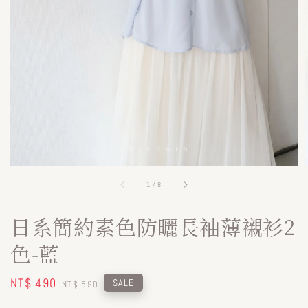
1
/
8
日系簡約素色防曬長袖薄襯衫2
色-藍
Sale
NT$ 490
Regular
SALE
NT$ 590
price
price