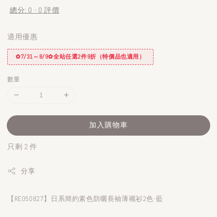
總分:
0
-
0
評價
適用優惠
✿7/31～8/9✿全站任選2件9折（特價品也適用）
數量
加入購物車
只剩 2 件
分享
【RE050827】日系簡約素色防曬長袖薄襯衫2色-藍