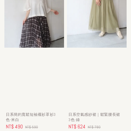
日系簡約寬鬆短袖襯衫罩衫3
日系空氣感紗裙｜鬆緊腰長裙
色-米白
3色-綠
Sale
NT$ 490
Regular
Sale
NT$ 624
Regular
NT$ 590
NT$ 780