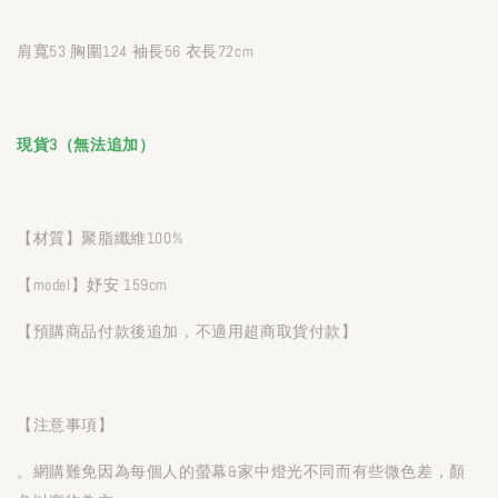
肩寬53 胸圍124 袖長56 衣長72cm
現貨3（無法追加）
【材質】聚脂纖維100%
【model】妤安 159cm
【預購商品付款後追加，不適用超商取貨付款】
【注意事項】
。網購難免因為每個人的螢幕&家中燈光不同而有些微色差，顏