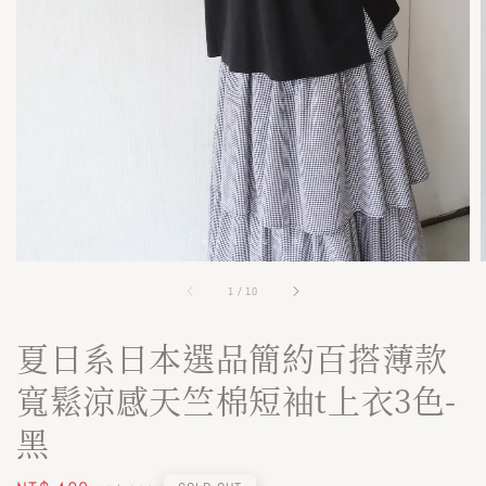
1
/
10
夏日系日本選品簡約百搭薄款
寬鬆涼感天竺棉短袖t上衣3色-
黑