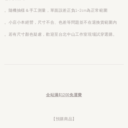
。隨機抽樣＆手工測量，單面誤差正負1~2cm為正常範圍
。小店小本經營，尺寸不合、色差等問題並不在退換貨範圍內
。若有尺寸顏色疑慮，歡迎至台北中山工作室現場試穿選購。
全站滿$1200免運費
【預購商品】