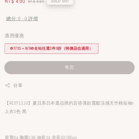
Sale
NT$ 490
Regular
SOLD OUT
NT$ 680
price
price
總分:
0
-
0
評價
適用優惠
✿7/31～8/9✿全站任選2件9折（特價品也適用）
售完
分享
【RE071110】夏日系日本選品簡約百搭薄款寬鬆涼感天竺棉短袖t
上衣3色-黑
肩寬64 胸圍136 袖長14 衣長62/66cm