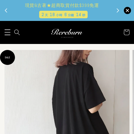
現貨&古著★超商取貨付款$399免運
2
18
6
13
天
小時
分鐘
秒
SALE