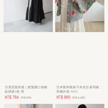
日系尼龍長裙｜鬆緊腰口袋條
日本製和風格子灰色古著羽織
紋拼接3色-黑
和服外套-H542
Sale
NT$ 784
Regular
Sale
NT$ 880
Regular
NT$ 980
NT$ 1,280
price
price
price
price