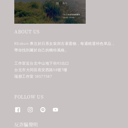
ABOUT US
REreburn 專注於日系女裝與古著選物，每週精選特色單品，
帶你找到屬於自己的獨特風格。
工作室近台北中山地下街R3出口
台北市大同區長安西路58號7樓
瑞朋工作室 38577587
FOLLOW US
反詐騙聲明