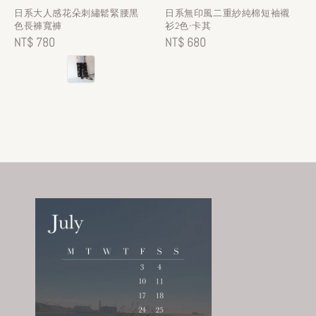
日系大人感花朵刺繡鬆緊腰黑
日系無印風二重紗純棉短袖襯
色長褲寬褲
衫2色-卡其
Regular
NT$ 780
Regular
NT$ 680
price
price