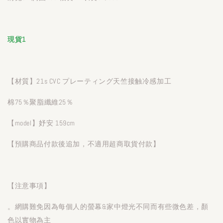
現貨1
【材質】21s CVC プレーティング天竺接触冷感加工
棉75％聚脂纖維25％
【model】妤安 159cm
【預購商品付款後追加，不適用超商取貨付款】
【注意事項】
。網購難免因為每個人的螢幕&家中燈光不同而有些微色差，顏
色以實物為主