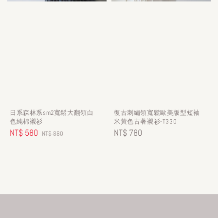
日系森林系sm2寬鬆大翻領白
復古刺繡領寬鬆歐美版型短袖
色純棉襯衫
米黃色古著襯衫-T330
Sale
NT$ 580
Regular
Regular
NT$ 780
NT$ 880
price
price
price