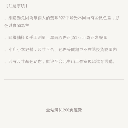
【注意事項】
。網購難免因為每個人的螢幕&家中燈光不同而有些微色差，顏
色以實物為主
。隨機抽樣＆手工測量，單面誤差正負1~2cm為正常範圍
。小店小本經營，尺寸不合、色差等問題並不在退換貨範圍內
。若有尺寸顏色疑慮，歡迎至台北中山工作室現場試穿選購。
全站滿$1200免運費