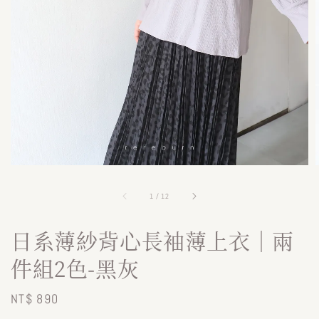
1
/
12
日系薄紗背心長袖薄上衣｜兩
件組2色-黑灰
Regular
NT$ 890
price