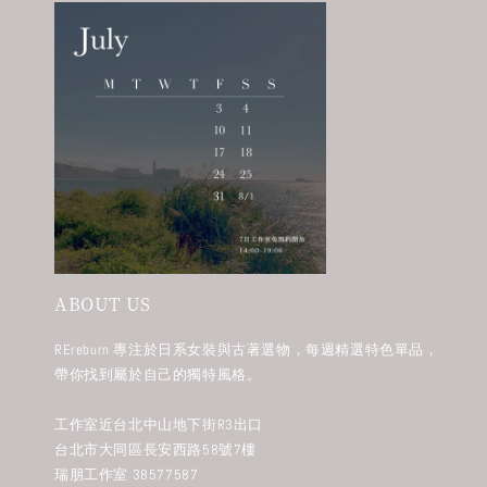
ABOUT US
REreburn 專注於日系女裝與古著選物，每週精選特色單品，
帶你找到屬於自己的獨特風格。
工作室近台北中山地下街R3出口
台北市大同區長安西路58號7樓
瑞朋工作室 38577587