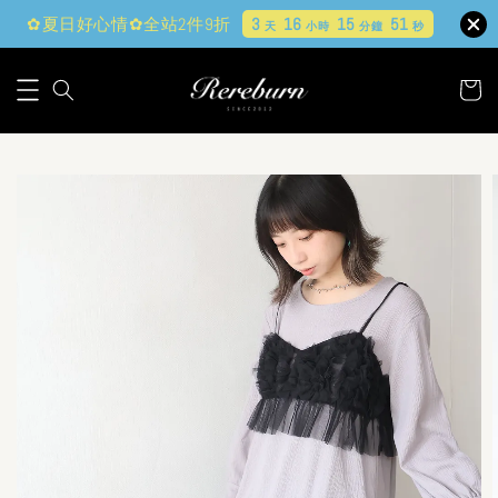
✿夏日好心情✿全站2件9折
3
16
15
49
天
小時
分鐘
秒