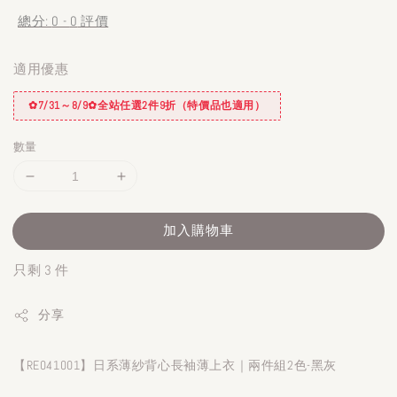
總分:
0
-
0
評價
適用優惠
✿7/31～8/9✿全站任選2件9折（特價品也適用）
數量
加入購物車
只剩 3 件
分享
【RE041001】日系薄紗背心長袖薄上衣｜兩件組2色-黑灰