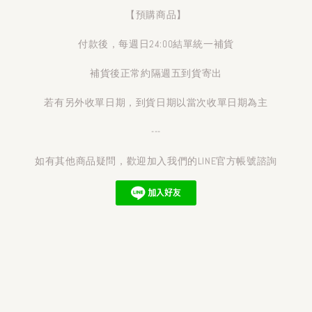
【預購商品】
付款後，每週日24:00結單統一補貨
補貨後正常約隔週五到貨寄出
若有另外收單日期，到貨日期以當次收單日期為主
---
如有其他商品疑問，歡迎加入我們的LINE官方帳號諮詢