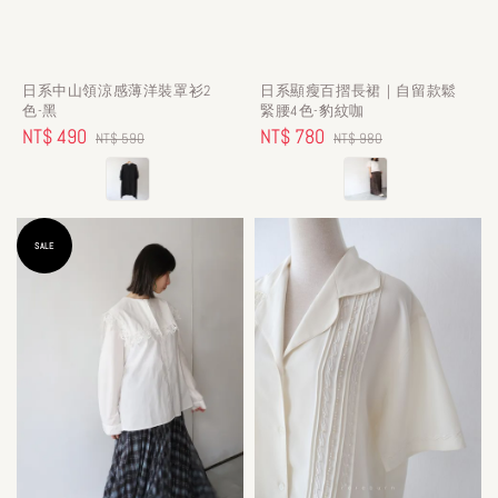
日系中山領涼感薄洋裝罩衫2
日系顯瘦百摺長裙｜自留款鬆
色-黑
緊腰4色-豹紋咖
Sale
NT$ 490
Regular
Sale
NT$ 780
Regular
NT$ 590
NT$ 980
price
price
price
price
SALE