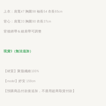
上衣：肩寬47 胸圍98 袖長54 衣長65cm
背心：肩寬33 胸圍90 衣長37cm
背後綁帶＆細肩帶可調整
現貨3（無法追加）
【材質】聚脂纖維100%
【model】妤安 159cm
【預購商品付款後追加，不適用超商取貨付款】