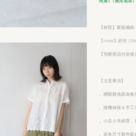
現貨1（無法追加
【材質】聚脂纖維
【model】妤安 159
【預購商品付款後
【注意事項】
。網購難免因為每
。隨機抽樣＆手工測
。小店小本經營，
。若有尺寸顏色疑