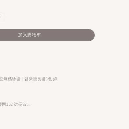
加入購物車
日系空氣感紗裙｜鬆緊腰長裙3色-綠
圍102 裙長92cm