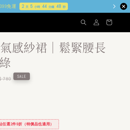
氣感紗裙｜鬆緊腰長
-綠
gular
SALE
$ 780
ice
✿全站任選2件9折（特價品也適用）