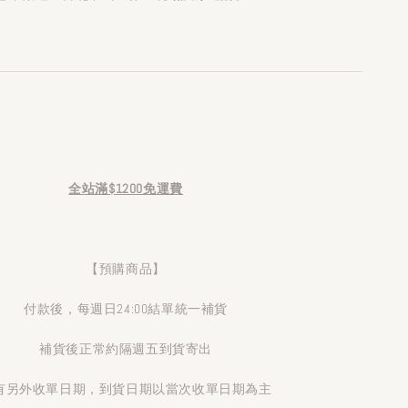
全站滿$1200免運費
【預購商品】
付款後，每週日24:00結單統一補貨
補貨後正常約隔週五到貨寄出
有另外收單日期，到貨日期以當次收單日期為主