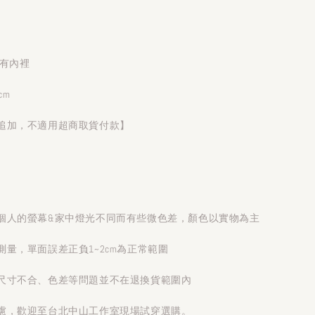
）
 有內裡
cm
追加，不適用超商取貨付款】
個人的螢幕&家中燈光不同而有些微色差，顏色以實物為主
量，單面誤差正負1~2cm為正常範圍
尺寸不合、色差等問題並不在退換貨範圍內
慮，歡迎至台北中山工作室現場試穿選購。