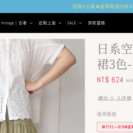
現貨&古著★超商取貨付款$399免運
2
5
44
46
天
小時
分鐘
秒
Vintage｜古著
近期上架
SALE
穿搭靈感
日系空
裙3色
Sale
NT$ 624
Re
NT
price
pr
總分:
0
-
0
評價
適用優惠
✿7/31～8/9