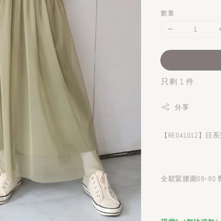
數量
只剩 1 件
分享
【RE041012】
全鬆緊腰圍68~80 臀