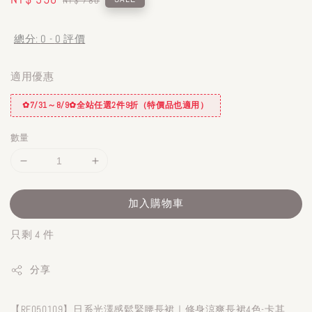
NT$ 780
price
price
總分:
0
-
0
評價
適用優惠
✿7/31～8/9✿全站任選2件9折（特價品也適用）
數量
加入購物車
只剩 4 件
分享
【RE050109】日系光澤感鬆緊腰長裙｜修身涼爽長裙4色-卡其