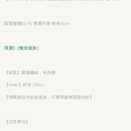
鬆緊腰圍62~82 臀圍不限 裙長91cm
現貨3（無法追加）
【材質】聚脂纖維，有內裡
【model】妤安 159cm
【預購商品付款後追加，不適用超商取貨付款】
【注意事項】