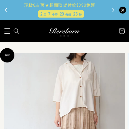
現貨&古著★超商取貨付款$399免運
2
7
23
24
天
小時
分鐘
秒
SALE