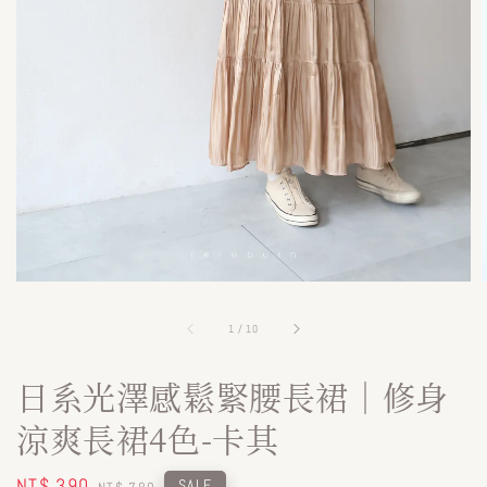
1
/
10
日系光澤感鬆緊腰長裙｜修身
涼爽長裙4色-卡其
Sale
NT$ 390
Regular
SALE