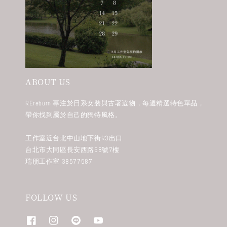
ABOUT US
REreburn 專注於日系女裝與古著選物，每週精選特色單品，
帶你找到屬於自己的獨特風格。
工作室近台北中山地下街R3出口
台北市大同區長安西路58號7樓
瑞朋工作室 38577587
FOLLOW US