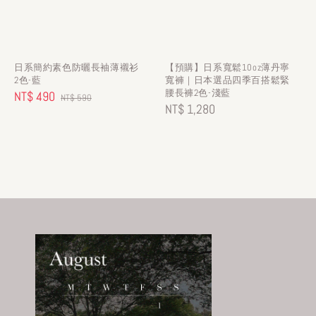
日系簡約素色防曬長袖薄襯衫
【預購】日系寬鬆10oz薄丹寧
2色-藍
寬褲｜日本選品四季百搭鬆緊
腰長褲2色-淺藍
Sale
NT$ 490
Regular
NT$ 590
Regular
NT$ 1,280
price
price
price