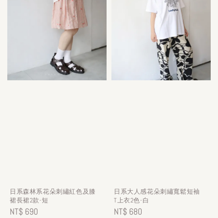
日系森林系花朵刺繡紅色及膝
日系大人感花朵刺繡寬鬆短袖
裙長裙2款-短
T上衣2色-白
Regular
NT$ 690
Regular
NT$ 680