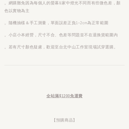
。網購難免因為每個人的螢幕&家中燈光不同而有些微色差，顏
色以實物為主
。隨機抽樣＆手工測量，單面誤差正負1~2cm為正常範圍
。小店小本經營，尺寸不合、色差等問題並不在退換貨範圍內
。若有尺寸顏色疑慮，歡迎至台北中山工作室現場試穿選購。
全站滿$1200免運費
【預購商品】