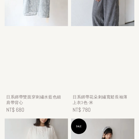
日系綁帶雙面穿刺繡水藍色細
日系綁帶花朵刺繡寬鬆長袖薄
肩帶背心
上衣3色-米
Regular
NT$ 680
Regular
NT$ 780
price
price
SALE