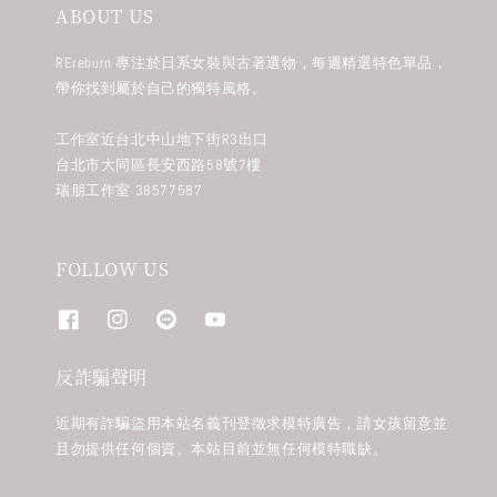
ABOUT US
REreburn 專注於日系女裝與古著選物，每週精選特色單品，
帶你找到屬於自己的獨特風格。
工作室近台北中山地下街R3出口
台北市大同區長安西路58號7樓
瑞朋工作室 38577587
FOLLOW US
反詐騙聲明
近期有詐騙盜用本站名義刊登徵求模特廣告，請女孩留意並
且勿提供任何個資。本站目前並無任何模特職缺。