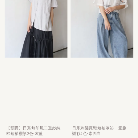
【預購】日系無印風二重紗純
日系刺繡寬鬆短袖罩衫｜童趣
棉短袖襯衫2色-灰藍
襯衫4色-素面白