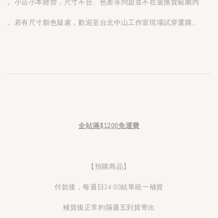
。小店小本經營，尺寸不合、色差等問題並不在退換貨範圍內
。若有尺寸顏色疑慮，歡迎至台北中山工作室現場試穿選購。
全站滿$1200免運費
【預購商品】
付款後，每週日24:00結單統一補貨
補貨後正常約隔週五到貨寄出