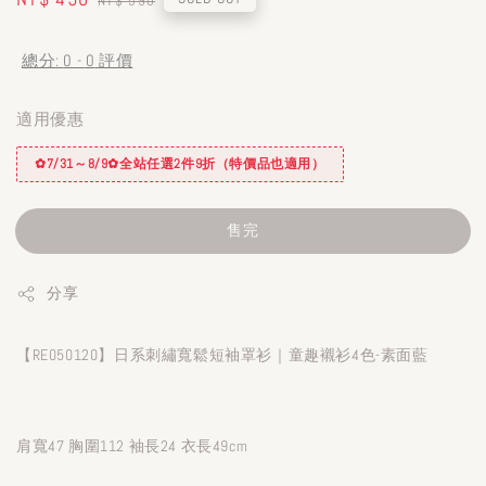
NT$ 590
price
price
總分:
0
-
0
評價
適用優惠
✿7/31～8/9✿全站任選2件9折（特價品也適用）
售完
分享
【RE050120】日系刺繡寬鬆短袖罩衫｜童趣襯衫4色-素面藍
肩寬47 胸圍112 袖長24 衣長49cm