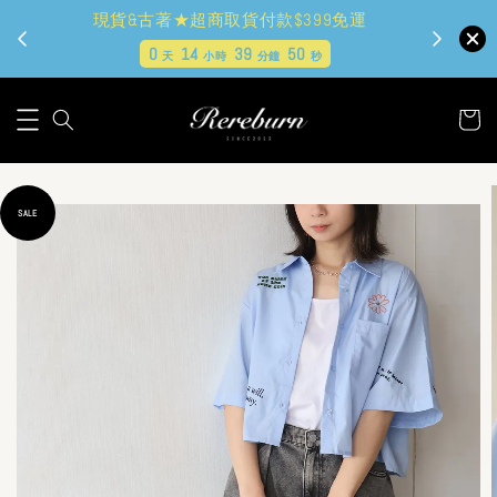
現貨&古著★超商取貨付款$399免運
0
14
39
48
天
小時
分鐘
秒
SALE