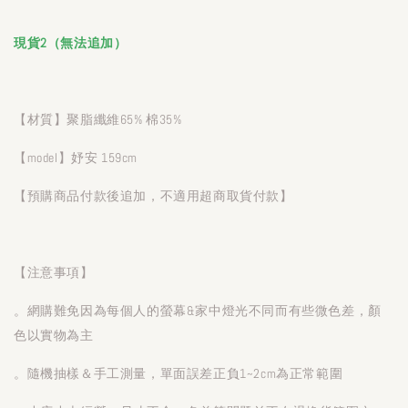
現貨2（無法追加）
【材質】聚脂纖維65% 棉35%
【model】妤安 159cm
【預購商品付款後追加，不適用超商取貨付款】
【注意事項】
。網購難免因為每個人的螢幕&家中燈光不同而有些微色差，顏
色以實物為主
。隨機抽樣＆手工測量，單面誤差正負1~2cm為正常範圍