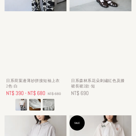
日系荷葉邊薄紗拼接短袖上衣
日系森林系花朵刺繡紅色及膝
2色-白
裙長裙2款-短
Sale
NT$ 390
-
NT$ 680
Regular
Regular
NT$ 690
NT$ 680
price
price
price
SALE