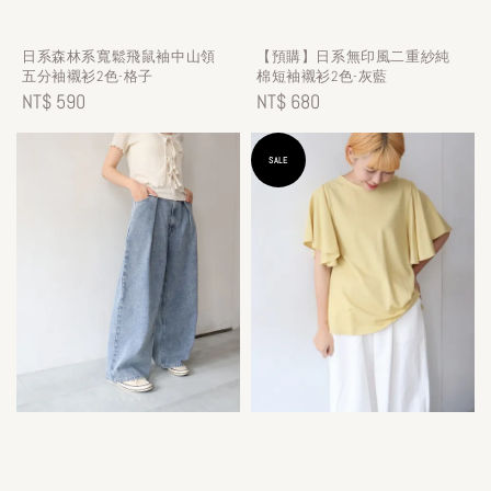
日系森林系寬鬆飛鼠袖中山領
【預購】日系無印風二重紗純
五分袖襯衫2色-格子
棉短袖襯衫2色-灰藍
Regular
NT$ 590
Regular
NT$ 680
price
price
SALE