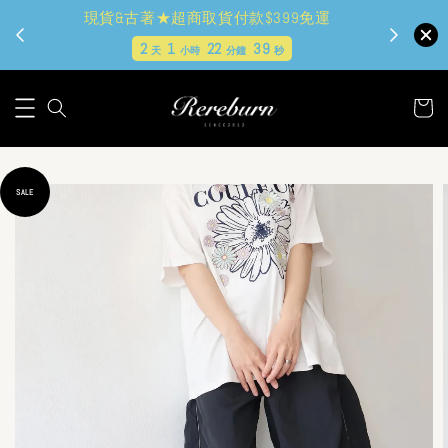
現貨&古著★超商取貨付款$399免運
2
1
22
38
天
小時
分鐘
秒
SALE