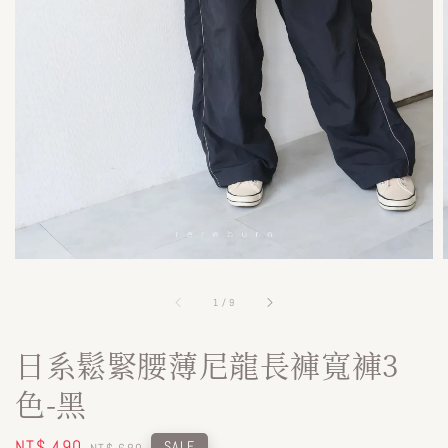
1
/
9
日系鬆緊腰薄尼龍長褲寬褲3
色-黑
Sale
NT$ 490
Regular
SALE