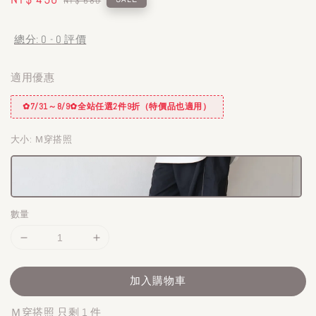
NT$ 680
price
price
總分:
0
-
0
評價
適用優惠
✿7/31～8/9✿全站任選2件9折（特價品也適用）
大小
: Ｍ穿搭照
數量
加入購物車
Ｍ穿搭照 只剩 1 件