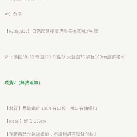
分享
【RE050813】日系鬆緊腰薄尼龍長褲寬褲3色-黑
Ｍ：腰圍68~82 臀圍120 前檔34 大腿圍76 褲長100cm黑穿搭照
現貨2（無法追加）
【材質】尼龍纖維 100% 有口袋，褲口有抽繩扣
【model】妤安 159cm
【預購商品付款後追加，不適用超商取貨付款】