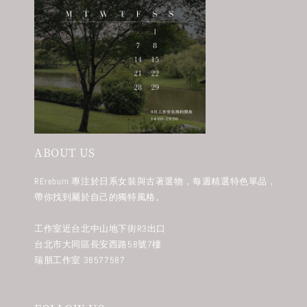
ABOUT US
REreburn 專注於日系女裝與古著選物，每週精選特色單品，
帶你找到屬於自己的獨特風格。
工作室近台北中山地下街R3出口
台北市大同區長安西路58號7樓
瑞朋工作室 38577587