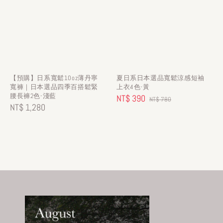
【預購】日系寬鬆10oz薄丹寧
夏日系日本選品寬鬆涼感短袖
寬褲｜日本選品四季百搭鬆緊
上衣4色-黃
腰長褲2色-淺藍
Sale
NT$ 390
Regular
NT$ 780
Regular
NT$ 1,280
price
price
price