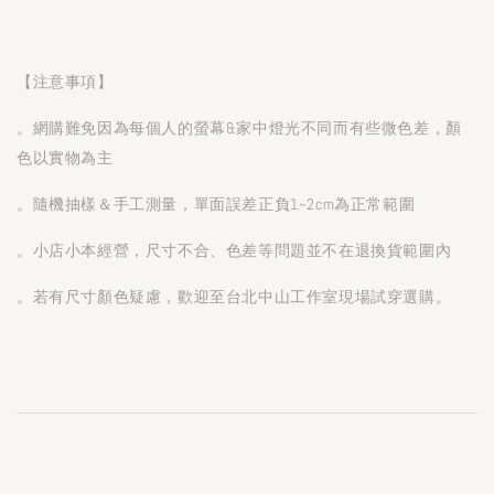
【注意事項】
。網購難免因為每個人的螢幕&家中燈光不同而有些微色差，顏
色以實物為主
。隨機抽樣＆手工測量，單面誤差正負1~2cm為正常範圍
。小店小本經營，尺寸不合、色差等問題並不在退換貨範圍內
。若有尺寸顏色疑慮，歡迎至台北中山工作室現場試穿選購。