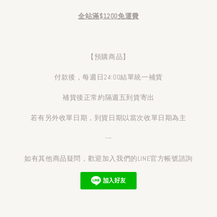
全站滿$1200免運費
【預購商品】
付款後，每週日24:00結單統一補貨
補貨後正常約隔週五到貨寄出
若有另外收單日期，到貨日期以當次收單日期為主
---
如有其他商品疑問，歡迎加入我們的LINE官方帳號諮詢