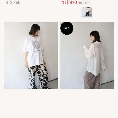
Regular
NT$ 780
Sale
NT$ 490
Regular
NT$ 680
price
price
price
SALE