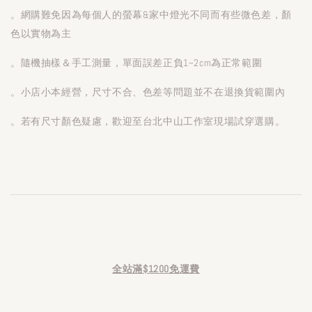
。網購難免因為每個人的螢幕&家中燈光不同而有些微色差，顏
色以實物為主
。隨機抽樣＆手工測量，單面誤差正負1~2cm為正常範圍
。小店小本經營，尺寸不合、色差等問題並不在退換貨範圍內
。若有尺寸顏色疑慮，歡迎至台北中山工作室現場試穿選購。
全站滿$1200免運費