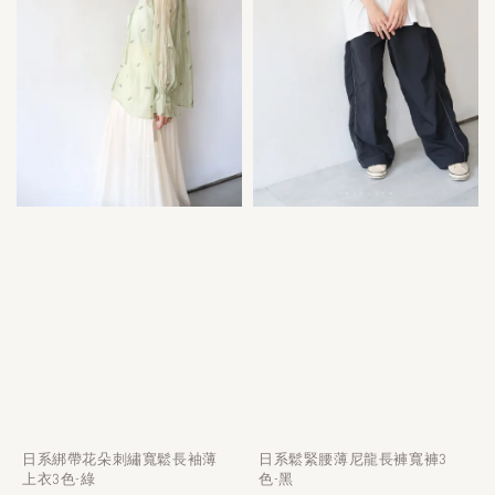
日系綁帶花朵刺繡寬鬆長袖薄
日系鬆緊腰薄尼龍長褲寬褲3
上衣3色-綠
色-黑