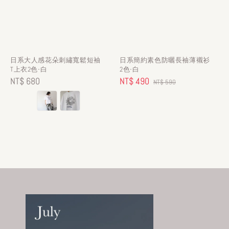
日系大人感花朵刺繡寬鬆短袖
日系簡約素色防曬長袖薄襯衫
T上衣2色-白
2色-白
Regular
NT$ 680
Sale
NT$ 490
Regular
NT$ 590
price
price
price