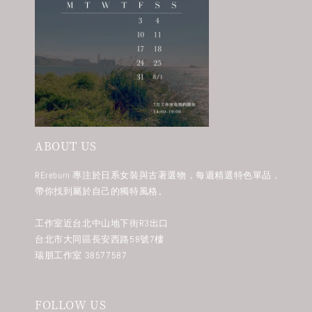
ABOUT US
REreburn 專注於日系女裝與古著選物，每週精選特色單品，
帶你找到屬於自己的獨特風格。
工作室近台北中山地下街R3出口
台北市大同區長安西路58號7樓
瑞朋工作室 38577587
FOLLOW US