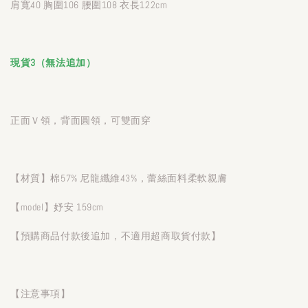
肩寬40 胸圍106 腰圍108 衣長122cm
現貨3（無法追加）
正面Ｖ領，背面圓領，可雙面穿
【材質】棉57% 尼龍纖維43%，蕾絲面料柔軟親膚
【model】妤安 159cm
【預購商品付款後追加，不適用超商取貨付款】
【注意事項】