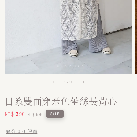
1
/
10
日系雙面穿米色蕾絲長背心
Sale
NT$ 390
Regular
SALE
NT$ 590
price
price
總分:
0
-
0
評價