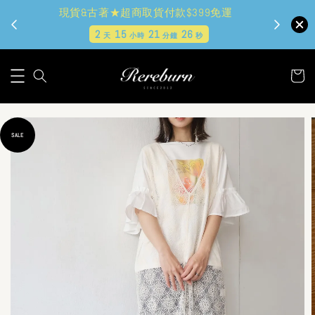
現貨&古著★超商取貨付款$399免運
2
15
21
25
天
小時
分鐘
秒
SALE