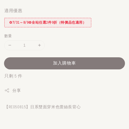
適用優惠
✿7/31～8/9✿全站任選2件9折（特價品也適用）
數量
加入購物車
只剩 5 件
分享
【RE050815】日系雙面穿米色蕾絲長背心