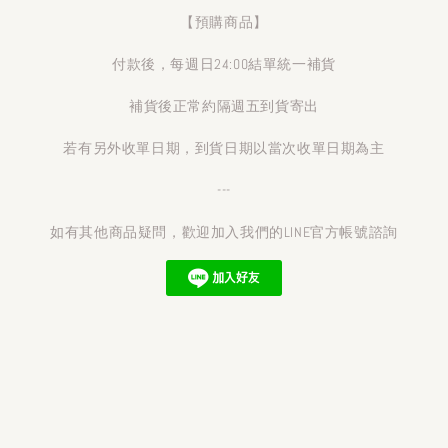
【預購商品】
付款後，每週日24:00結單統一補貨
補貨後正常約隔週五到貨寄出
若有另外收單日期，到貨日期以當次收單日期為主
---
如有其他商品疑問，歡迎加入我們的LINE官方帳號諮詢