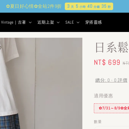
✿夏日好心情✿全站2件9折
3
5
40
33
天
小時
分鐘
秒
Vintage｜古著
近期上架
SALE
穿搭靈感
日系鬆
Sale
NT$ 699
R
NT
price
pr
總分:
0
-
0
評價
適用優惠
✿7/31～8/9
數量