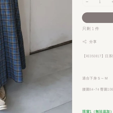
只剩 1 件
分享
【RE050817】
適合下身Ｓ～Ｍ
腰圍64~74 臀圍10
現貨1（無法追加