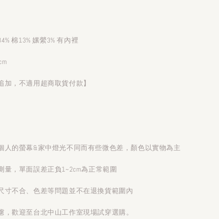
% 棉13% 嫘縈3% 有內裡
cm
追加，不適用超商取貨付款】
個人的螢幕&家中燈光不同而有些微色差，顏色以實物為主
量，單面誤差正負1~2cm為正常範圍
尺寸不合、色差等問題並不在退換貨範圍內
慮，歡迎至台北中山工作室現場試穿選購。