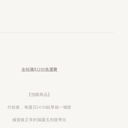
全站滿$1200免運費
【預購商品】
付款後，每週日24:00結單統一補貨
補貨後正常約隔週五到貨寄出