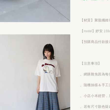
【材質】聚脂纖維84
【model】妤安 159
【預購商品付款後
【注意事項】
。網購難免因為每
。隨機抽樣＆手工測
。小店小本經營，
。若有尺寸顏色疑