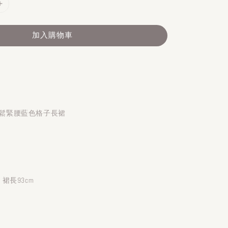
加入購物車
日系鬆緊腰藍色格子長裙
6 裙長93cm
）