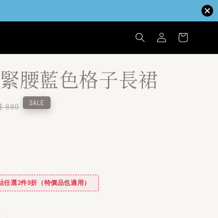
緊腰藍色格子長裙
egular
SALE
$ 880
ice
✿全站任選2件9折（特價品也適用）