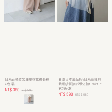
日系百搭鬆緊腰壓摺寬褲長褲
春夏日本選品Bab日系個性剪
4色-駝
裁網紗拼接綁帶短袖t-shirt上
衣3色-灰
Sale
NT$ 390
Regular
NT$ 590
Sale
NT$ 590
Regular
NT$ 1,580
price
price
price
price