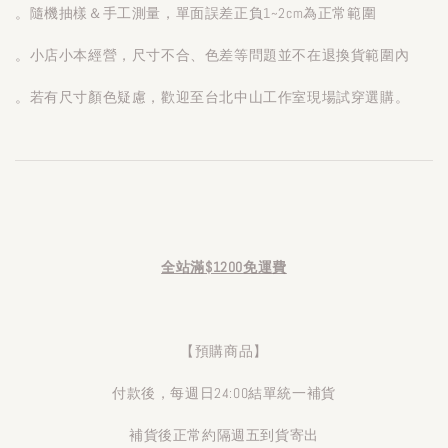
。隨機抽樣＆手工測量，單面誤差正負1~2cm為正常範圍
。小店小本經營，尺寸不合、色差等問題並不在退換貨範圍內
。若有尺寸顏色疑慮，歡迎至台北中山工作室現場試穿選購。
全站滿$1200免運費
【預購商品】
付款後，每週日24:00結單統一補貨
補貨後正常約隔週五到貨寄出