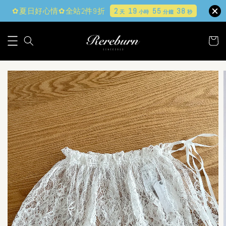
✿夏日好心情✿全站2件9折
2
19
55
37
天
小時
分鐘
秒