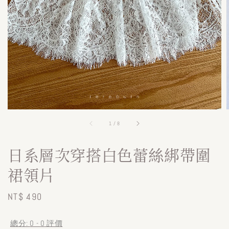
1
/
8
日系層次穿搭白色蕾絲綁帶圍
裙領片
Regular
NT$ 490
price
總分:
0
-
0
評價