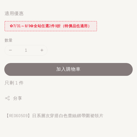
適用優惠
✿7/31～8/9✿全站任選2件9折（特價品也適用）
數量
加入購物車
只剩 1 件
分享
【RE060509】日系層次穿搭白色蕾絲綁帶圍裙領片