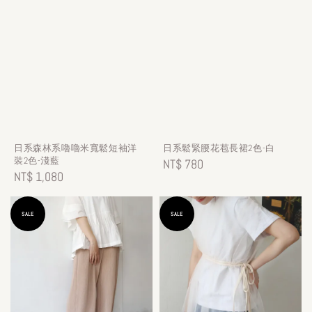
日系森林系嚕嚕米寬鬆短袖洋
日系鬆緊腰花苞長裙2色-白
裝2色-淺藍
Regular
NT$ 780
Regular
NT$ 1,080
price
price
SALE
SALE