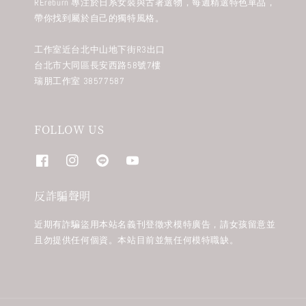
REreburn 專注於日系女裝與古著選物，每週精選特色單品，
帶你找到屬於自己的獨特風格。
工作室近台北中山地下街R3出口
台北市大同區長安西路58號7樓
瑞朋工作室 38577587
FOLLOW US
反詐騙聲明
近期有詐騙盜用本站名義刊登徵求模特廣告，請女孩留意並
且勿提供任何個資。本站目前並無任何模特職缺。