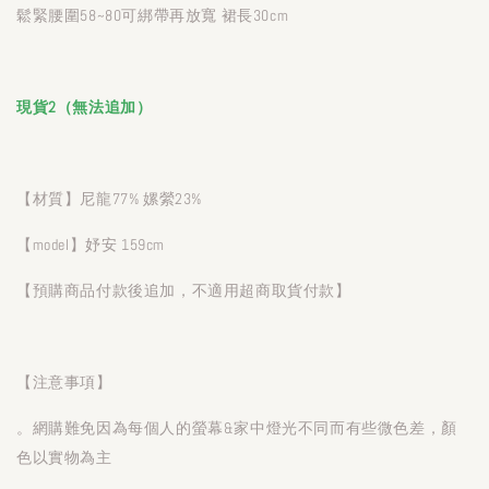
鬆緊腰圍58~80可綁帶再放寬 裙長30cm
現貨2（無法追加）
【材質】尼龍77% 嫘縈23%
【model】妤安 159cm
【預購商品付款後追加，不適用超商取貨付款】
【注意事項】
。網購難免因為每個人的螢幕&家中燈光不同而有些微色差，顏
色以實物為主