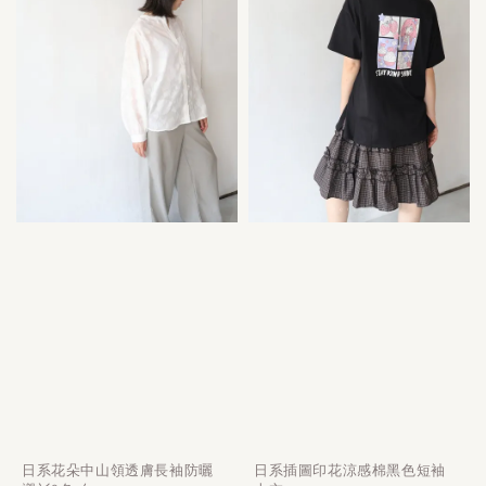
日系花朵中山領透膚長袖防曬
日系插圖印花涼感棉黑色短袖