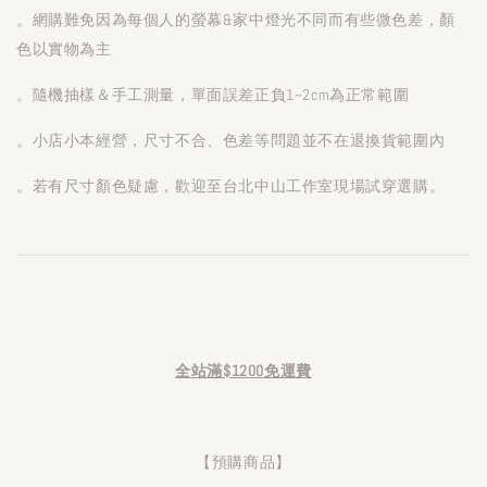
。網購難免因為每個人的螢幕&家中燈光不同而有些微色差，顏
色以實物為主
。隨機抽樣＆手工測量，單面誤差正負1~2cm為正常範圍
。小店小本經營，尺寸不合、色差等問題並不在退換貨範圍內
。若有尺寸顏色疑慮，歡迎至台北中山工作室現場試穿選購。
全站滿$1200免運費
【預購商品】