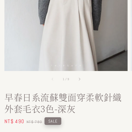
1
/
9
早春日系流蘇雙面穿柔軟針織
外套毛衣3色-深灰
Sale
NT$ 490
Regular
SALE
NT$ 780
price
price