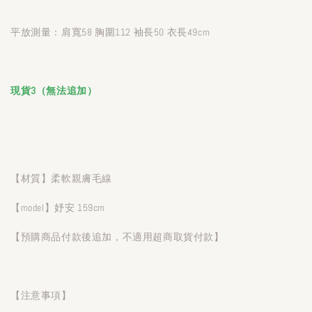
平放測量：肩寬58 胸圍112 袖長50 衣長49cm
現貨3（無法追加）
【材質】柔軟親膚毛線
【model】妤安 159cm
【預購商品付款後追加，不適用超商取貨付款】
【注意事項】