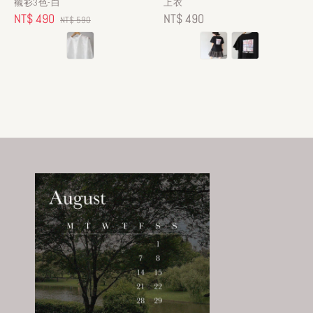
襯衫3色-白
上衣
Sale
NT$ 490
Regular
Regular
NT$ 490
NT$ 590
price
price
price