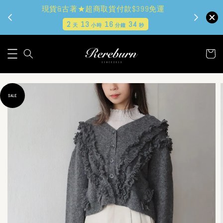
現貨&古著★超商取貨付款$399免運
2
13
16
33
天
小時
分鐘
秒
SALE