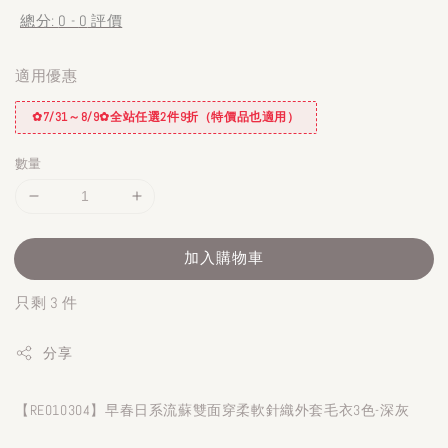
總分:
0
-
0
評價
適用優惠
✿7/31～8/9✿全站任選2件9折（特價品也適用）
數量
加入購物車
只剩 3 件
分享
【RE010304】早春日系流蘇雙面穿柔軟針織外套毛衣3色-深灰