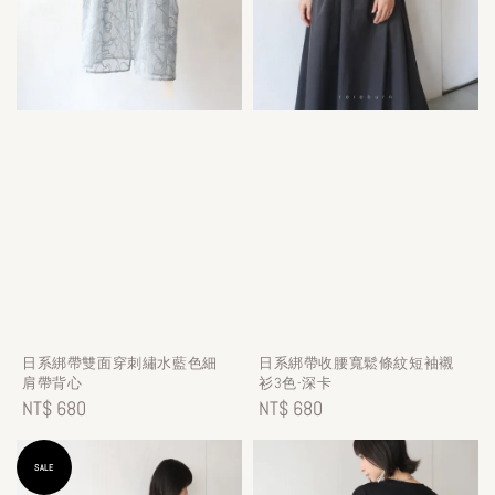
日系綁帶雙面穿刺繡水藍色細
日系綁帶收腰寬鬆條紋短袖襯
肩帶背心
衫3色-深卡
Regular
NT$ 680
Regular
NT$ 680
price
price
SALE