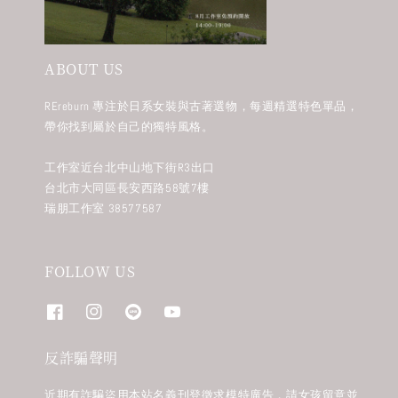
ABOUT US
REreburn 專注於日系女裝與古著選物，每週精選特色單品，
帶你找到屬於自己的獨特風格。
工作室近台北中山地下街R3出口
台北市大同區長安西路58號7樓
瑞朋工作室 38577587
FOLLOW US
反詐騙聲明
近期有詐騙盜用本站名義刊登徵求模特廣告，請女孩留意並