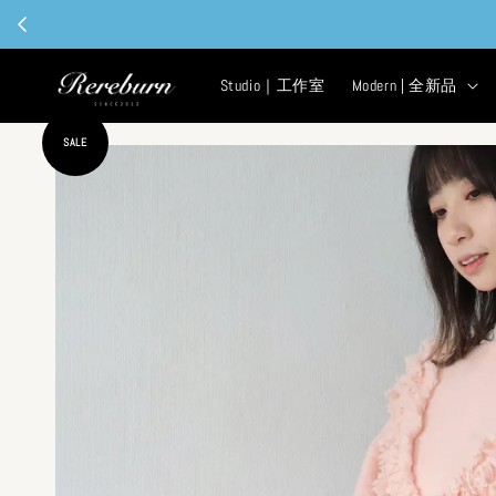
Studio｜工作室
Modern | 全新品
SALE