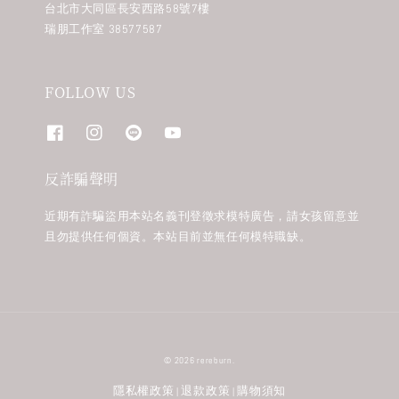
台北市大同區長安西路58號7樓
瑞朋工作室 38577587
FOLLOW US
反詐騙聲明
近期有詐騙盜用本站名義刊登徵求模特廣告，請女孩留意並
且勿提供任何個資。本站目前並無任何模特職缺。
© 2026 rereburn.
隱私權政策
退款政策
購物須知
|
|