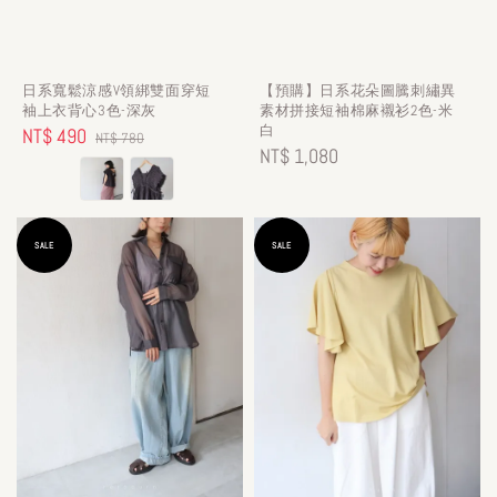
日系寬鬆涼感V領綁雙面穿短
【預購】日系花朵圖騰刺繡異
袖上衣背心3色-深灰
素材拼接短袖棉麻襯衫2色-米
白
Sale
NT$ 490
Regular
NT$ 780
Regular
NT$ 1,080
price
price
price
SALE
SALE