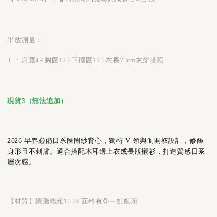
平放測量：
Ｌ：肩寬49 胸圍120 下擺圍120 衣長70cm灰穿搭照
現貨3（無法追加）
2026 早春必備日系圈圈紗背心，獨特 V 領與側開衩設計，修飾
身形且不刺膚。適合搭配木耳邊上衣或長版襯衫，打造質感日系
層次感。
【材質】聚脂纖維100% 面料有帶ㄧ點銀蔥