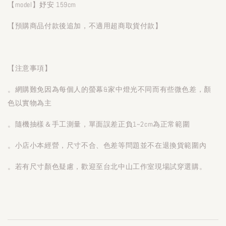
【model】妤安 159cm
【預購商品付款後追加，不適用超商取貨付款】
【注意事項】
。網購難免因為每個人的螢幕&家中燈光不同而有些微色差，顏
色以實物為主
。隨機抽樣＆手工測量，單面誤差正負1~2cm為正常範圍
。小店小本經營，尺寸不合、色差等問題並不在退換貨範圍內
。若有尺寸顏色疑慮，歡迎至台北中山工作室現場試穿選購。