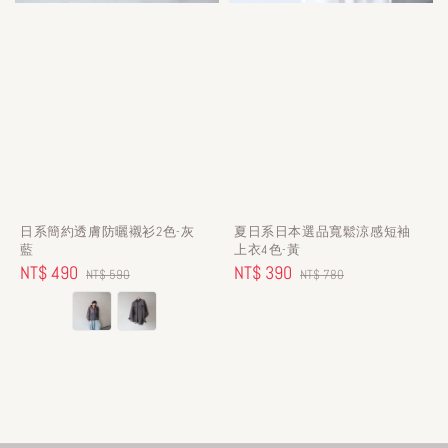
日系簡約透膚防曬襯衫2色-灰
夏日系日本選品寬鬆涼感短袖
藍
上衣4色-黃
Sale
NT$ 490
Regular
Sale
NT$ 390
Regular
NT$ 590
NT$ 780
price
price
price
price