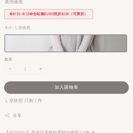
適用優惠
✿8/10~8/19✿全站滿$1000現折$100（可累折）
大小
: Ｌ穿搭照
數量
加入購物車
Ｌ穿搭照 只剩 2 件
分享
【RE020604】早春日系簡約寬鬆針織背心3色-灰