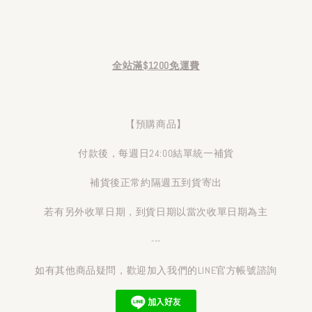
全站滿$1200免運費
【預購商品】
付款後，每週日24:00結單統一補貨
補貨後正常約隔週五到貨寄出
若有另外收單日期，到貨日期以當次收單日期為主
---
如有其他商品疑問，歡迎加入我們的LINE官方帳號諮詢