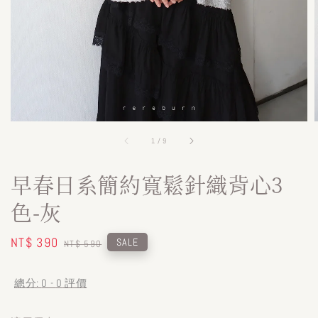
1
/
9
早春日系簡約寬鬆針織背心3
色-灰
Sale
NT$ 390
Regular
SALE
NT$ 590
price
price
總分:
0
-
0
評價