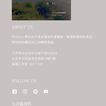
ABOUT US
REreburn 專注於日系女裝與古著選物，每週精選特色單品，
帶你找到屬於自己的獨特風格。
工作室近台北中山地下街R3出口
台北市大同區長安西路58號7樓
瑞朋工作室 38577587
FOLLOW US
反詐騙聲明