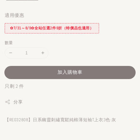
適用優惠
✿7/31～8/9✿全站任選2件9折（特價品也適用）
數量
加入購物車
只剩 2 件
分享
【RE032808】日系幽靈刺繡寬鬆純棉薄短袖T上衣3色-灰