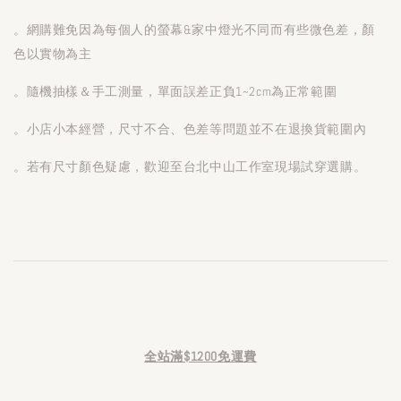
。網購難免因為每個人的螢幕&家中燈光不同而有些微色差，顏
色以實物為主
。隨機抽樣＆手工測量，單面誤差正負1~2cm為正常範圍
。小店小本經營，尺寸不合、色差等問題並不在退換貨範圍內
。若有尺寸顏色疑慮，歡迎至台北中山工作室現場試穿選購。
全站滿$1200免運費