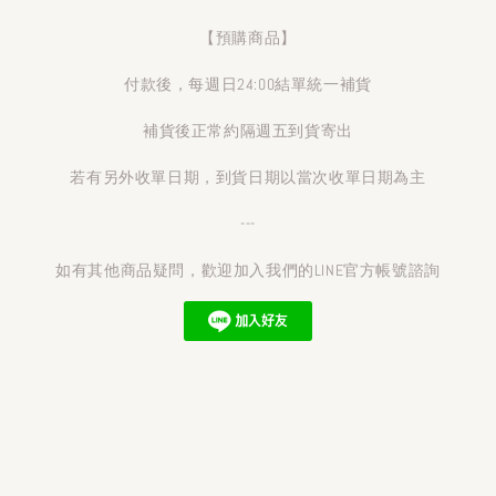
【預購商品】
付款後，每週日24:00結單統一補貨
補貨後正常約隔週五到貨寄出
若有另外收單日期，到貨日期以當次收單日期為主
---
如有其他商品疑問，歡迎加入我們的LINE官方帳號諮詢