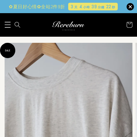
✿夏日好心情✿全站2件9折
3
4
39
20
天
小時
分鐘
秒
SALE