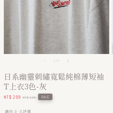
1
/
7
日系幽靈刺繡寬鬆純棉薄短袖
T上衣3色-灰
Sale
NT$ 299
Regular
SALE
NT$ 590
price
price
總分:
0
-
0
評價