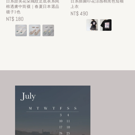
日系甜美花朵織紋足底表系純
日系插圖印花涼感棉黑色短袖
棉透膚中筒襪｜春夏日本選品
上衣
襪子3色
Regular
NT$ 490
Regular
NT$ 180
price
price