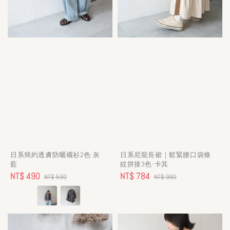
日系簡約透膚防曬襯衫2色-灰
日系尼龍長裙｜鬆緊腰口袋條
藍
紋拼接3色-卡其
Sale
NT$ 490
Regular
Sale
NT$ 784
Regular
NT$ 590
NT$ 980
price
price
price
price